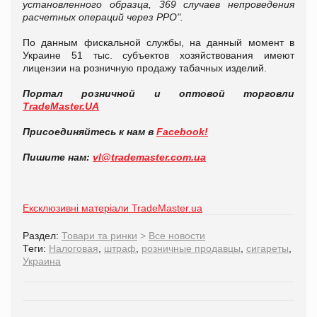
установленного образца, 369 случаев непроведения
расчетных операций через РРО".
По данным фискальной службы, на данный момент в
Украине 51 тыс. субъектов хозяйствования имеют
лицензии на розничную продажу табачных изделий.
Портал розничной и оптовой торговли
TradeMaster.UA
Присоединяйтесь к нам в
Facebook!
Пишите нам:
vl@trademaster.com.ua
Ексклюзивні матеріали TradeMaster.ua
Раздел:
Товари та ринки
>
Все новости
Теги:
Налоговая
,
штраф
,
розничные продавцы
,
сигареты
,
Украина