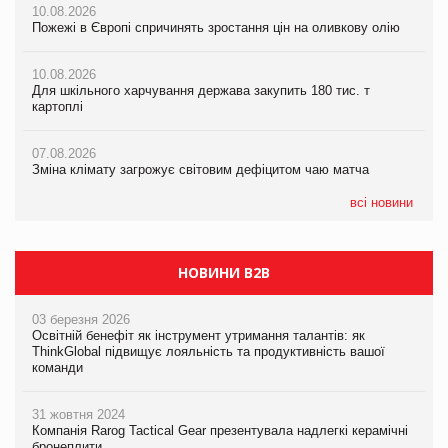
10.08.2026
10.08.2026
Зміна клімату загрожує світовим дефіцитом чаю матча
Пожежі в Європі спричинять зростання цін на оливкову олію
Пожежі в Європі спричинять зростання цін на оливкову олію
07.08.2026
10.08.2026
10.08.2026
Криза у Китаї може спричинити великі потрясіння для світової
Для шкільного харчування держава закупить 180 тис. т
Для шкільного харчування держава закупить 180 тис. т
економіки
картоплі
картоплі
07.08.2026
07.08.2026
07.08.2026
Kraft Heinz скоротила збиток у першому півріччі
Зміна клімату загрожує світовим дефіцитом чаю матча
Зміна клімату загрожує світовим дефіцитом чаю матча
всі новини
НОВИНИ B2B
03 березня 2026
Освітній бенефіт як інструмент утримання талантів: як
ThinkGlobal підвищує лояльність та продуктивність вашої
команди
31 жовтня 2024
Компанія Rarog Tactical Gear презентувала надлегкі керамічні
бронеплити