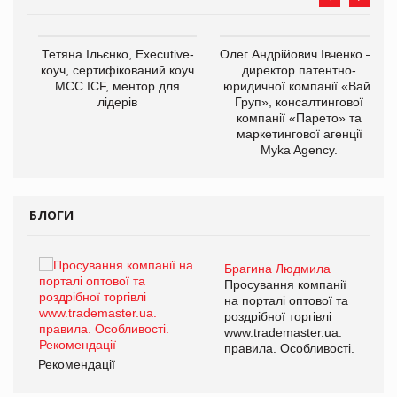
,
Тетяна Ільєнко, Executive-
Олег Андрійович Івченко —
ОВ
коуч, сертифікований коуч
директор патентно-
МСС ICF, ментор для
юридичної компанії «Вайз
лідерів
Груп», консалтингової
компанії «Парето» та
маркетингової агенції
Myka Agency.
БЛОГИ
Брагина Людмила
ї
Просування компанії
а
на порталі оптової та
роздрібної торгівлі
www.trademaster.ua.
і.
правила. Особливості.
Рекомендації
Ре