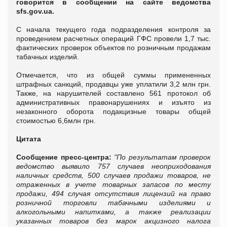
говорится в сообщении на сайте ведомства
sfs.gov.ua.
С начала текущего года подразделения контроля за
проведением расчетных операций ГФС провели 1,7 тыс.
фактических проверок объектов по розничным продажам
табачных изделий.
Отмечается, что из общей суммы примененных
штрафных санкций, продавцы уже уплатили 3,2 млн грн.
Также, на нарушителей составлено 561 протокол об
административных правонарушениях и изъято из
незаконного оборота подакцизные товары общей
стоимостью 6,6млн грн.
Цитата
Сообщение пресс-центра:
"По результатам проверок
ведомство выявило 757 случаев неоприходования
наличных средств, 500 случаев продажи товаров, не
отраженных в учете товарных запасов по месту
продажи, 494 случая отсутствия лицензий на право
розничной торговли табачными изделиями и
алкогольными напитками, а также реализации
указанных товаров без марок акцизного налога