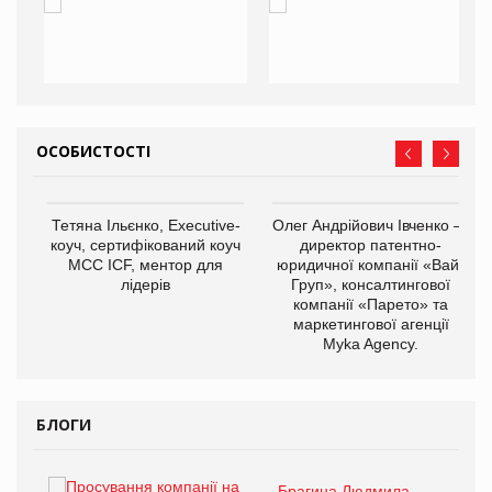
ОСОБИСТОСТІ
,
Тетяна Ільєнко, Executive-
Олег Андрійович Івченко —
ОВ
коуч, сертифікований коуч
директор патентно-
МСС ICF, ментор для
юридичної компанії «Вайз
лідерів
Груп», консалтингової
компанії «Парето» та
маркетингової агенції
Myka Agency.
БЛОГИ
Брагина Людмила