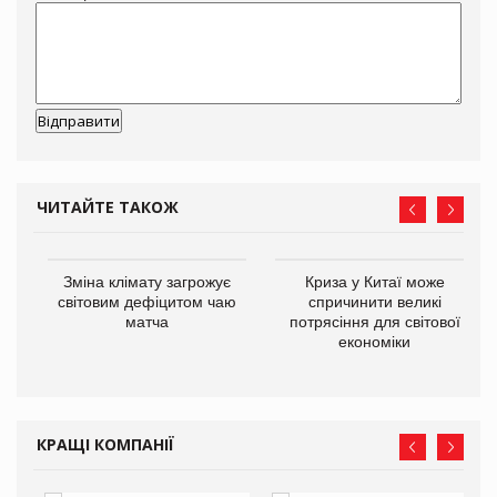
ЧИТАЙТЕ ТАКОЖ
Зміна клімату загрожує
Криза у Китаї може
ne
світовим дефіцитом чаю
спричинити великі
матча
потрясіння для світової
економіки
КРАЩІ КОМПАНІЇ