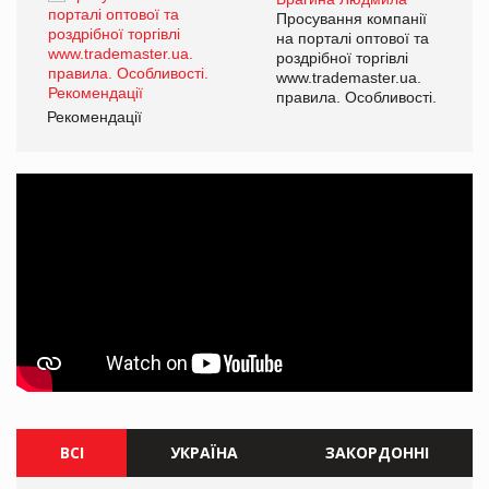
ї
Просування компанії
а
на порталі оптової та
роздрібної торгівлі
www.trademaster.ua.
і.
правила. Особливості.
Рекомендації
Ре
ВСІ
УКРАЇНА
ЗАКОРДОННІ