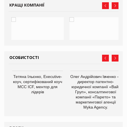
КРАЩІ КОМПАНІЇ
ОСОБИСТОСТІ
,
Тетяна Ільєнко, Executive-
Олег Андрійович Івченко —
ОВ
коуч, сертифікований коуч
директор патентно-
МСС ICF, ментор для
юридичної компанії «Вайз
лідерів
Груп», консалтингової
компанії «Парето» та
маркетингової агенції
Myka Agency.