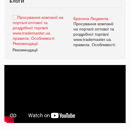
БЛОГИ
Брагина Людмила
ї
Просування компанії
а
на порталі оптової та
роздрібної торгівлі
www.trademaster.ua.
і.
правила. Особливості.
Рекомендації
Ре