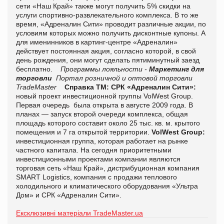
сети «Наш Край» также могут получить 5% скидки на
услуги спортивно-развлекательного комплекса.
В то же
время, «Адреналин Сити» проводит различные акции, по
условиям которых можно получить дисконтные купоны. А
для именинников в картинг-центре «Адреналин»
действует постоянная акция, согласно которой, в свой
д
ень
р
ождения, они могут сделать пятиминутный заезд
бесплатно.
Программы лояльности -
Маркетинг для
торговли
Портал розничной и оптовой торговли
TradeMaster
Справка ТМ:
СРК «Адреналин Сити»:
новый проект инвестиционной группы VolWest Group.
Первая очередь была открыта в августе 2009 года. В
планах —
запуск второй очереди комплекса, общая
площадь которого составит около 25 тыс. кв. м. крытого
помещения и 7 га открытой территории.
VolWest Group:
инвестиционная группа, которая работает на рынке
частного капитала. На сегодня приоритетными
инвестиционными проектами компании являются
торговая сеть «Наш Край», дистрибуционная компания
SMART Logistics, компания с продажи теплового
холодильного и климатического оборудования «Ультра
Дом» и СРК «Адреналин Сити».
Ексклюзивні матеріали TradeMaster.ua