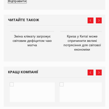
ЧИТАЙТЕ ТАКОЖ
Зміна клімату загрожує
Криза у Китаї може
ne
світовим дефіцитом чаю
спричинити великі
матча
потрясіння для світової
економіки
КРАЩІ КОМПАНІЇ