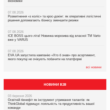
економіки
економіки
економіки
07.08.2026
07.08.2026
07.08.2026
Розмитнення «з коліс» та крос-докінг: як оперативні логістичні
Розмитнення «з коліс» та крос-докінг: як оперативні логістичні
Kraft Heinz скоротила збиток у першому півріччі
рішення допомагають бізнесу зменшити ризики
рішення допомагають бізнесу зменшити ризики
07.08.2026
07.08.2026
07.08.2026
Продажі Hugo Boss впали на 9%
ICE BOSS цього літа! Новинка морозива від власної ТМ Varto
ICE BOSS цього літа! Новинка морозива від власної ТМ Varto
вже у VARUS
вже у VARUS
07.08.2026
Франція заборонила рекламні дзвінки без згоди клієнтів
07.08.2026
07.08.2026
EVA.UA запустила кампанію «Хто б знав» про асортимент,
EVA.UA запустила кампанію «Хто б знав» про асортимент,
якого покупці не очікують побачити на платформі
якого покупці не очікують побачити на платформі
всі новини
НОВИНИ B2B
03 березня 2026
Освітній бенефіт як інструмент утримання талантів: як
ThinkGlobal підвищує лояльність та продуктивність вашої
команди