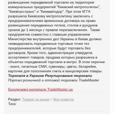
размещение передвижной торговли на территории
коммунальных предприятий "Киевский метрополитен",
"Киевпасстранс" и "Киевавтодор". При этом КГГА
разрешила Киевскому метрополитену заключать с
предпринимателями временные договора на право
размещения передвижных лотков, столов и рундуков
сроком до 1 месяца с правом перезаключения. Также
предприятие совместно с главным управлением
Министерства внутренних дел Украины в Киеве должно
ликвидировать передвижные торговые точки тех
предпринимателей, которые будут торговать без
договоров. Кроме того, администрация утвердила
ассортимент товаров, продажа которых разрешена в
объектах передвижной торговли в метро. В этом перечне
- книги, печатные СМИ, сувениры, цветы, батарейки,
карточки для пополнения счета и канцелярские товары.
Торговля в Украине
Регулирование торговли
Портал розничной и оптовой торговли TradeMaster
Ексклюзивні матеріали TradeMaster.ua
Раздел:
Товари та ринки
>
Все новости
Теги: