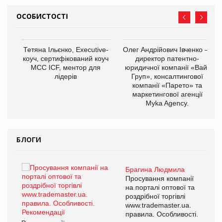
ОСОБИСТОСТІ
,
Тетяна Ільєнко, Executive-
Олег Андрійович Івченко —
ОВ
коуч, сертифікований коуч
директор патентно-
МСС ICF, ментор для
юридичної компанії «Вайз
лідерів
Груп», консалтингової
компанії «Парето» та
маркетингової агенції
Myka Agency.
БЛОГИ
Брагина Людмила
ї
Просування компанії
а
на порталі оптової та
роздрібної торгівлі
www.trademaster.ua.
і.
правила. Особливості.