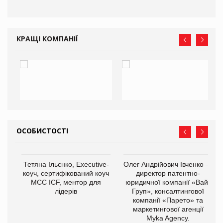
КРАЩІ КОМПАНІЇ
ОСОБИСТОСТІ
,
Тетяна Ільєнко, Executive-
Олег Андрійович Івченко —
ОВ
коуч, сертифікований коуч
директор патентно-
МСС ICF, ментор для
юридичної компанії «Вайз
лідерів
Груп», консалтингової
компанії «Парето» та
маркетингової агенції
Myka Agency.