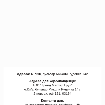
Адреса:
м.Київ, бульвар Миколи Руденка 14А
Адреса для кореспонденції:
ТОВ "Tрейд Мастер Груп"
м.Київ, бульвар Миколи Руденка 14а,
2 поверх, оф 121, 03194
Контакти для:
замовлення треннгів, конференцій: