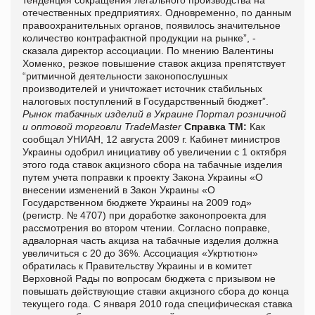
отечественных предприятиях. Одновременно, по данным
правоохранительных органов, появилось значительное
количество контрафактной продукции на рынке”, -
сказала директор ассоциации. По мнению Валентины
Хоменко, резкое повышение ставок акциза препятствует
“ритмичной деятельности законопослушных
производителей и уничтожает источник стабильных
налоговых поступлений в Государственный бюджет”.
Рынок табачных изделий в Украине
Портал розничной
и оптовой торговли TradeMaster
Справка ТМ:
Как
сообщал УНИАН, 12 августа 2009 г. Кабинет министров
Украины одобрил инициативу об увеличении с 1 октября
этого года ставок акцизного сбора на табачные изделия
путем учета поправки к проекту Закона Украины «О
внесении изменений в Закон Украины «О
Государственном бюджете Украины на 2009 год»
(регистр. № 4707) при доработке законопроекта для
рассмотрения во втором чтении. Согласно поправке,
адвалорная часть акциза на табачные изделия должна
увеличиться с 20 до 36%. Ассоциация «Укртютюн»
обратилась к Правительству Украины и в комитет
Верховной Рады по вопросам бюджета с призывом не
повышать действующие ставки акцизного сбора до конца
текущего года. С января 2010 года специфическая ставка