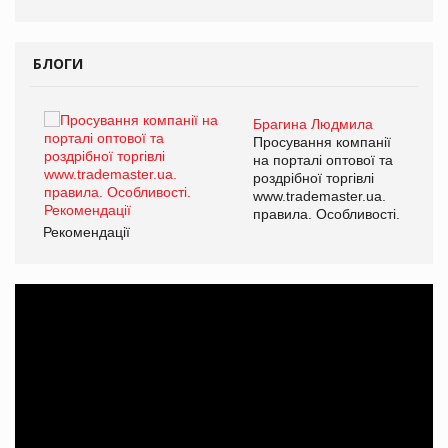
БЛОГИ
Брагина Людмила
ї
Просування компанії
а
на порталі оптової та
роздрібної торгівлі
www.trademaster.ua.
і.
правила. Особливості.
Рекомендації
Ре