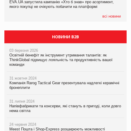
EVA.UA запустила кампанію «Хто б знав» про асортимент,
EVA.UA запустила кампанію «Хто б знав» про асортимент,
якого покупці не очікують побачити на платформі
якого покупці не очікують побачити на платформі
всі новини
НОВИНИ B2B
03 березня 2026
Освітній бенефіт як інструмент утримання талантів: як
ThinkGlobal підвищує лояльність та продуктивність вашої
команди
31 жовтня 2024
Компанія Rarog Tactical Gear презентувала надлегкі керамічні
бронеплити
31 липня 2024
Напівфабрикати та консерви, які стануть в пригоді, коли довго
нема світла
24 червня 2024
Meest Пошта і Shop-Express розширюють можливості