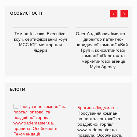
ОСОБИСТОСТІ
,
Тетяна Ільєнко, Executive-
Олег Андрійович Івченко —
ОВ
коуч, сертифікований коуч
директор патентно-
МСС ICF, ментор для
юридичної компанії «Вайз
лідерів
Груп», консалтингової
компанії «Парето» та
маркетингової агенції
Myka Agency.
БЛОГИ
Брагина Людмила
ї
Просування компанії
а
на порталі оптової та
роздрібної торгівлі
www.trademaster.ua.
і.
правила. Особливості.