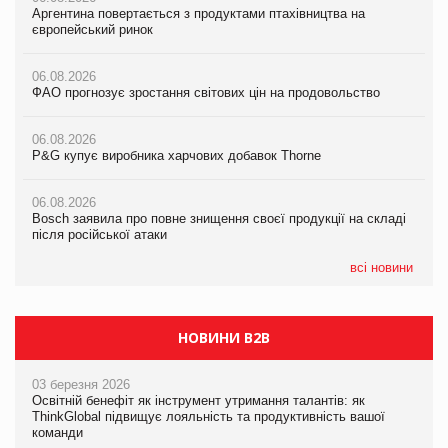
Аргентина повертається з продуктами птахівництва на
Аргентина повертається з продуктами птахівництва на
Аргентина повертається з продуктами птахівництва на
європейський ринок
європейський ринок
європейський ринок
06.08.2026
06.08.2026
06.08.2026
ФАО прогнозує зростання світових цін на продовольство
ФАО прогнозує зростання світових цін на продовольство
ФАО прогнозує зростання світових цін на продовольство
06.08.2026
06.08.2026
06.08.2026
P&G купує виробника харчових добавок Thorne
P&G купує виробника харчових добавок Thorne
P&G купує виробника харчових добавок Thorne
06.08.2026
06.08.2026
06.08.2026
Bosch заявила про повне знищення своєї продукції на складі
Bosch заявила про повне знищення своєї продукції на складі
Bosch заявила про повне знищення своєї продукції на складі
після російської атаки
після російської атаки
після російської атаки
всі новини
НОВИНИ B2B
03 березня 2026
Освітній бенефіт як інструмент утримання талантів: як
ThinkGlobal підвищує лояльність та продуктивність вашої
команди