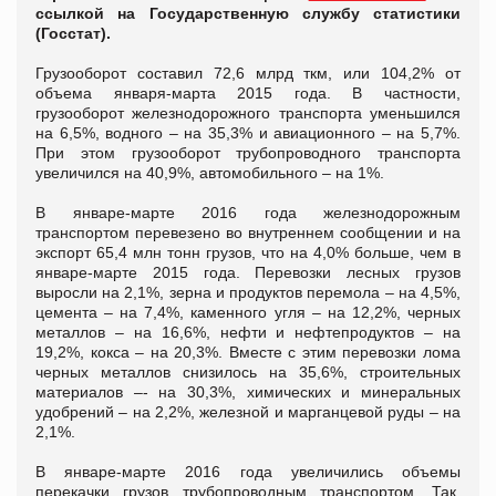
ссылкой на Государственную службу статистики
(Госстат).
Грузооборот составил 72,6 млрд ткм, или 104,2% от
объема января-марта 2015 года. В частности,
грузооборот железнодорожного транспорта уменьшился
на 6,5%, водного – на 35,3% и авиационного – на 5,7%.
При этом грузооборот трубопроводного транспорта
увеличился на 40,9%, автомобильного – на 1%.
В январе-марте 2016 года железнодорожным
транспортом перевезено во внутреннем сообщении и на
экспорт 65,4 млн тонн грузов, что на 4,0% больше, чем в
январе-марте 2015 года. Перевозки лесных грузов
выросли на 2,1%, зерна и продуктов перемола – на 4,5%,
цемента – на 7,4%, каменного угля – на 12,2%, черных
металлов – на 16,6%, нефти и нефтепродуктов – на
19,2%, кокса – на 20,3%. Вместе с этим перевозки лома
черных металлов снизилось на 35,6%, строительных
материалов –- на 30,3%, химических и минеральных
удобрений – на 2,2%, железной и марганцевой руды – на
2,1%.
В январе-марте 2016 года увеличились объемы
перекачки грузов трубопроводным транспортом. Так,