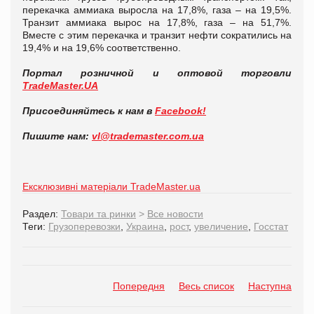
перекачка аммиака выросла на 17,8%, газа – на 19,5%.
Транзит аммиака вырос на 17,8%, газа – на 51,7%.
Вместе с этим перекачка и транзит нефти сократились на
19,4% и на 19,6% соответственно.
Портал розничной и оптовой торговли
TradeMaster.UA
Присоединяйтесь к нам в
Facebook!
Пишите нам:
vl@trademaster.com.ua
Ексклюзивні матеріали TradeMaster.ua
Раздел:
Товари та ринки
>
Все новости
Теги:
Грузоперевозки
,
Украина
,
рост
,
увеличение
,
Госстат
Попередня
Весь список
Наступна