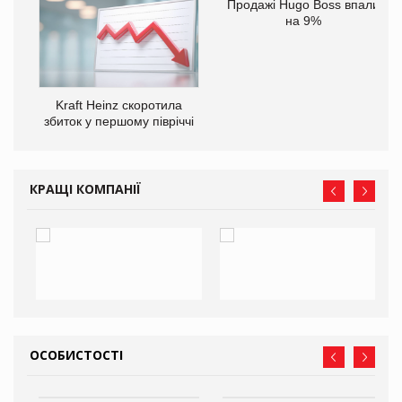
ам
Продажі Hugo Boss впали
іше
на 9%
Kraft Heinz скоротила
збиток у першому півріччі
КРАЩІ КОМПАНІЇ
ОСОБИСТОСТІ