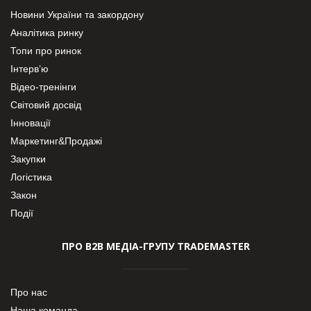
Новини України та закордону
Аналітика ринку
Топи про ринок
Інтерв’ю
Відео-тренінги
Світовий досвід
Інновації
Маркетинг&Продажі
Закупки
Логістика
Закон
Події
ПРО В2В МЕДІА-ГРУПУ TRADEMASTER
Про нас
Наша команда