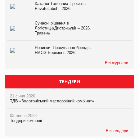
Каталог Головних Проєктів
PrivateLabel – 2026
Сучасні рішення в
Логістиці&Дистрибуції – 2026.
Травень
Новинки. Просування брендів
FMCG.Березень 2026
Всі журнали
ТЕНДЕРИ
21 січня 2026
ТДВ «Золотоніський маслоробний комбінат»
03 липня 2023
Тендери компанії
Всі тендери