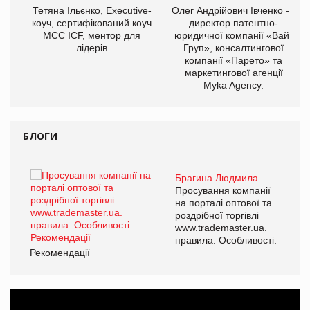
,
Тетяна Ільєнко, Executive-
Олег Андрійович Івченко —
ОВ
коуч, сертифікований коуч
директор патентно-
МСС ICF, ментор для
юридичної компанії «Вайз
лідерів
Груп», консалтингової
компанії «Парето» та
маркетингової агенції
Myka Agency.
БЛОГИ
Брагина Людмила
ї
Просування компанії
а
на порталі оптової та
роздрібної торгівлі
www.trademaster.ua.
і.
правила. Особливості.
Рекомендації
Ре