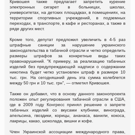
Кривошея также предлагает запретить курение
электронных сигарет в больницах, школах,
университетах, на детских площадках, в помещениях, на
территории спортивных учреждений, в подземных
переходах, в транспорте, в кафе и ресторанах, а также в
ряде других мест.
Кроме того, депутат предложил увеличить в 4-5 раз
штрафные санкции за нарушение украинского
законодательства в табачной отрасли и четко определить
размеры штрафов за конкретные виды таких
правонарушений. "К примеру, за реализацию табачных
изделий без предупреждающей надписи о содержании
никотина будет четко установлен штраф в размере 10
тыс. грн. На сегодняшний день эта сумма колеблется
между 50 грн и 10 тыс. грн", — отметил Кривошея.
Также он добавил, что в основу данного законопроекта
положен опыт регулирования табачной отрасли в США,
где в 2009 году Конгресс принял решение о запрете
табачных изделий со вкусами клубники, винограда,
апельсина, гвоздики, корицы, ананаса, ванили, кокоса,
лакрицы, какао, шоколада, вишни и кофе.
Член Украинской ассоциации международного права,