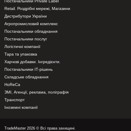
Постачальники Private Label
Retail. Роздрібні мережі, Магазини
Дистрибутори України
Агропромисловий комплекс
Постачальники обладнання
Постачальники послуг
Логістичні компанії
Тара та упаковка
Харчові добавки. Інгредієнти.
Постачальники IT-рішень
Складське обладнання
HoReCa
ЗМІ, Агенції, реклама, поліграфія
Транспорт
Іноземні компанії
TradeMaster 2026 © Всі права захищені.