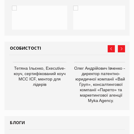
ОСОБИСТОСТІ
,
Тетяна Ільєнко, Executive-
Олег Андрійович Івченко —
ОВ
коуч, сертифікований коуч
директор патентно-
МСС ICF, ментор для
юридичної компанії «Вайз
лідерів
Груп», консалтингової
компанії «Парето» та
маркетингової агенції
Myka Agency.
БЛОГИ