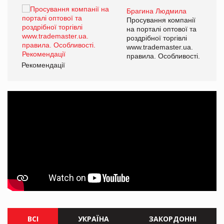
Брагина Людмила
ї
Просування компанії
а
на порталі оптової та
роздрібної торгівлі
www.trademaster.ua.
і.
правила. Особливості.
Рекомендації
Ре
ВСІ
УКРАЇНА
ЗАКОРДОННІ