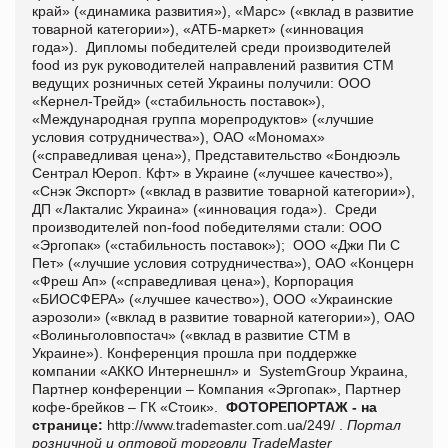
край» («динамика развития»), «Марс» («вклад в развитие
товарной категории»), «АТБ-маркет» («инновация
года»). Дипломы победителей среди производителей
food из рук руководителей направлений развития СТМ
ведущих розничных сетей Украины получили: ООО
«Кернел-Трейд» («стабильность поставок»),
«Международная группа морепродуктов» («лучшие
условия сотрудничества»), ОАО «Мономах»
(«справедливая цена»), Представительство «Бондюэль
Сентрал Юероп. Кфт» в Украине («лучшее качество»),
«Снэк Экспорт» («вклад в развитие товарной категории»),
ДП «Лакталис Украина» («инновация года»).
Среди
производителей
non
-
food
победителями стали:
ООО
«Эргопак»
(
«
с
табильность поставок»); ООО «Джи Пи С
Пет»
(
«
л
учшие условия сотрудничества»
),
ОАО «Концерн
«Фреш Ап»
(
«
с
праведливая цена»
),
Корпорация
«
БИОСФЕРА
»
(
«
л
учшее качество»
),
ООО
«
Украинские
аэрозоли
» (
«
в
клад в развитие товарной категории»
),
ОАО
«В
олиньголовпостач
»
(
«
в
клад в развитие СТМ в
Украине»
).
Конференция прошла при поддержке
компании «АККО Интернешнл» и SystemGroup Украина,
Партнер конференции – Компания «Эргопак», Партнер
кофе-брейков – ГК «Стоик».
ФОТОРЕПОРТАЖ - на
странице:
http://www.trademaster.com.ua/249/ .
Портал
розничной и оптовой торговли TradeMaster