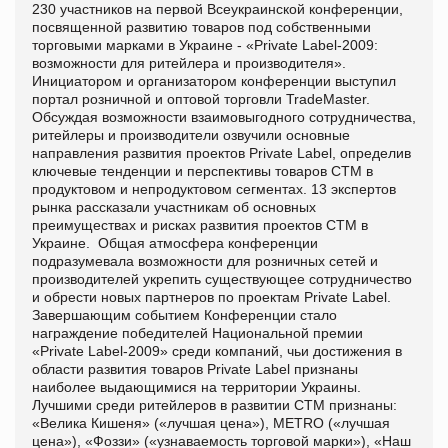
230 участников на первой Всеукраинской конференции,
посвященной развитию товаров под собственными
торговыми марками в Украине - «Private Label-2009:
возможности для ритейлера и производителя».
Инициатором и организатором конференции выступил
портал розничной и оптовой торговли TradeMaster.
Обсуждая возможности взаимовыгодного сотрудничества,
ритейлеры и производители озвучили основные
направления развития проектов Private Label, определив
ключевые тенденции и перспективы товаров СТМ в
продуктовом и непродуктовом сегментах. 13 экспертов
рынка рассказали участникам об основных
преимуществах и рисках развития проектов СТМ в
Украине. Общая атмосфера конференции
подразумевала возможности для розничных сетей и
производителей укрепить существующее сотрудничество
и обрести новых партнеров по проектам Private Label.
Завершающим событием Конференции стало
награждение победителей Национальной премии
«Private Label-2009» среди компаний, чьи достижения в
области развития товаров Private Label признаны
наиболее выдающимися на территории Украины.
Лучшими среди ритейлеров в развитии СТМ признаны:
«Велика Кишеня» («лучшая цена»), METRO («лучшая
цена»), «Фоззи» («узнаваемость торговой марки»), «Наш