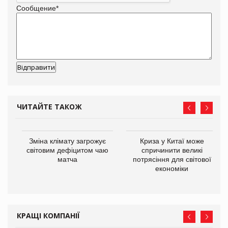
Сообщение
*
ЧИТАЙТЕ ТАКОЖ
Зміна клімату загрожує
Криза у Китаї може
ne
світовим дефіцитом чаю
спричинити великі
матча
потрясіння для світової
економіки
КРАЩІ КОМПАНІЇ