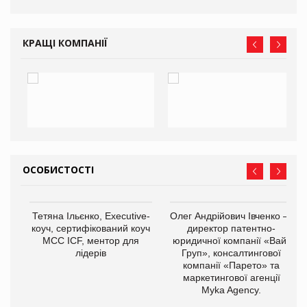
КРАЩІ КОМПАНІЇ
ОСОБИСТОСТІ
,
Тетяна Ільєнко, Executive-
Олег Андрійович Івченко —
ОВ
коуч, сертифікований коуч
директор патентно-
МСС ICF, ментор для
юридичної компанії «Вайз
лідерів
Груп», консалтингової
компанії «Парето» та
маркетингової агенції
Myka Agency.