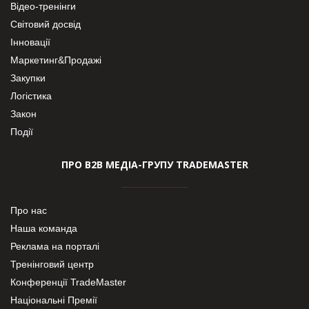
Відео-тренінги
Світовий досвід
Інновації
Маркетинг&Продажі
Закупки
Логістика
Закон
Події
ПРО В2В МЕДІА-ГРУПУ TRADEMASTER
Про нас
Наша команда
Реклама на порталі
Тренінговий центр
Конференції TradeMaster
Національні Премії