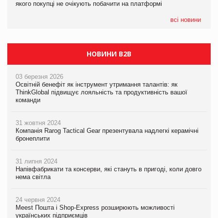
якого покупці не очікують побачити на платформі
якого покупці не очікують побачити на платформі
всі новини
НОВИНИ B2B
03 березня 2026
Освітній бенефіт як інструмент утримання талантів: як
ThinkGlobal підвищує лояльність та продуктивність вашої
команди
31 жовтня 2024
Компанія Rarog Tactical Gear презентувала надлегкі керамічні
бронеплити
31 липня 2024
Напівфабрикати та консерви, які стануть в пригоді, коли довго
нема світла
24 червня 2024
Meest Пошта і Shop-Express розширюють можливості
українських підприємців