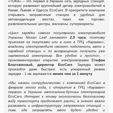
«ТОКА» – это первая в Украине сеть зарядных станций,
которую развивает крупнейший дилер электромобилей в
Киеве, Львове и Одессе EcoCars. В приоритете компании
открывать заправочные станции в удобных для
автовладельцев местах, таких как торгово-
развлекательные центры, магазины, супермаркеты.
«Цикл зарядки самого популярного электромобиля
Украины Nissan Leaf занимает
2,5 часа
, поэтому
приезжая за покупками или в кино в ТРЦ «Караван»,
владелец электромобиля сможет подключить авто к
зарядной станции и по возвращению получить уже
заряженный электрокар. Все удобно и просто»,
-
прокомментировал открытие электрозаправки
Стефан
Благовисный, директор EcoCars
. Зарядка может
произойти даже быстрее: есть ускоренный режим
зарядки - 1 км заряжается
менее чем за 1 минуту
.
«
Мы начали сотрудничество с компанией EcoCars в
феврале этого года, с открытия в ТРЦ «Караван»
первого в Украине автосалона-бутика электрокаров
EcoCars. Интерес к этому экологически безопасному
виду транспорта продолжает расти, а значит важно
развивать и инфраструктуру заправочных станций –
там, где заправлять авто будет удобно и