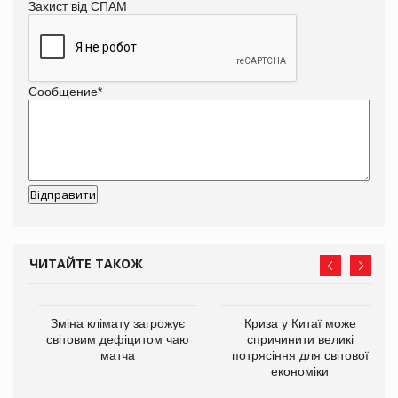
Захист від СПАМ
Сообщение
*
ЧИТАЙТЕ ТАКОЖ
Зміна клімату загрожує
Криза у Китаї може
ne
світовим дефіцитом чаю
спричинити великі
матча
потрясіння для світової
економіки