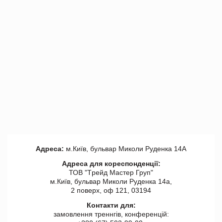
Адреса:
м.Київ, бульвар Миколи Руденка 14А
Адреса для кореспонденції:
ТОВ "Tрейд Мастер Груп"
м.Київ, бульвар Миколи Руденка 14а,
2 поверх, оф 121, 03194
Контакти для:
замовлення треннгів, конференцій: