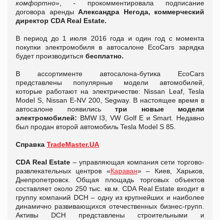
комфортно
», - прокомментировала подписание
договора аренды
Александра Негода, коммерческий
директор CDA Real Estate.
В период до 1 июля 2016 года и один год с момента
покупки электромобиля в автосалоне EcoCars зарядка
будет производиться
бесплатно.
В ассортименте автосалона-бутика EcoCars
представлены популярные модели автомобилей,
которые работают на электричестве: Nissan Leaf, Tesla
Model S, Nissan E-NV 200, Segway. В настоящее время в
автосалоне появились
три новые модели
электромобилей:
BMW I3, VW Golf E и Smart. Недавно
был продан второй автомобиль Tesla Model S 85.
Справка
TradeMaster.UA
CDA Real Estate
– управляющая компания сети торгово-
развлекательных центров «
Караван
» – Киев, Харьков,
Днепропетровск. Общая площадь торговых объектов
составляет около 250 тыс. кв.м. CDA Real Estate входит в
группу компаний DCH – одну из крупнейших и наиболее
динамично развивающихся отечественных бизнес-групп.
Активы DCH представлены строительными и