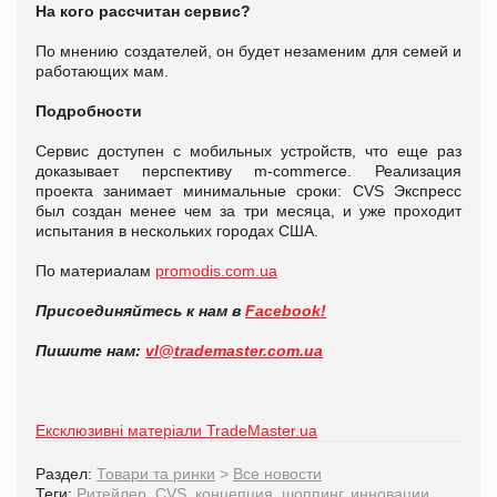
На кого рассчитан сервис?
По мнению создателей, он будет незаменим для семей и
работающих мам.
Подробности
Сервис доступен с мобильных устройств, что еще раз
доказывает перспективу m-commerce. Реализация
проекта занимает минимальные сроки: CVS Экспресс
был создан менее чем за три месяца, и уже проходит
испытания в нескольких городах США.
По материалам
promodis.com.ua
Присоединяйтесь к нам в
Facebook!
Пишите нам:
vl@trademaster.com.ua
Ексклюзивні матеріали TradeMaster.ua
Раздел:
Товари та ринки
>
Все новости
Теги:
Ритейлер
,
CVS
,
концепция
,
шоппинг
,
инновации