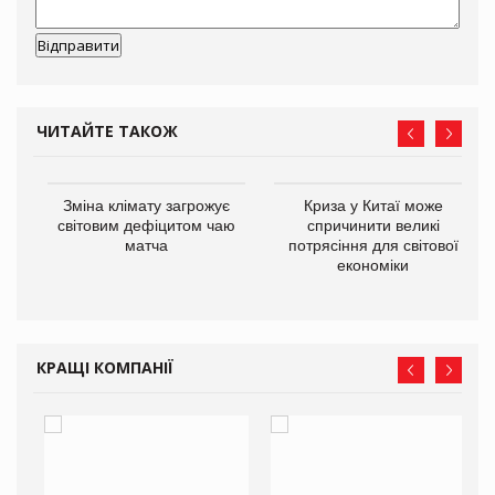
ЧИТАЙТЕ ТАКОЖ
Зміна клімату загрожує
Криза у Китаї може
ne
світовим дефіцитом чаю
спричинити великі
матча
потрясіння для світової
економіки
КРАЩІ КОМПАНІЇ