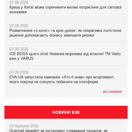
07.08.2026
07.08.2026
07.08.2026
Криза у Китаї може спричинити великі потрясіння для світової
Криза у Китаї може спричинити великі потрясіння для світової
Криза у Китаї може спричинити великі потрясіння для світової
економіки
економіки
економіки
07.08.2026
07.08.2026
07.08.2026
Розмитнення «з коліс» та крос-докінг: як оперативні логістичні
Розмитнення «з коліс» та крос-докінг: як оперативні логістичні
Kraft Heinz скоротила збиток у першому півріччі
рішення допомагають бізнесу зменшити ризики
рішення допомагають бізнесу зменшити ризики
07.08.2026
07.08.2026
07.08.2026
Продажі Hugo Boss впали на 9%
ICE BOSS цього літа! Новинка морозива від власної ТМ Varto
ICE BOSS цього літа! Новинка морозива від власної ТМ Varto
вже у VARUS
вже у VARUS
07.08.2026
Франція заборонила рекламні дзвінки без згоди клієнтів
07.08.2026
07.08.2026
EVA.UA запустила кампанію «Хто б знав» про асортимент,
EVA.UA запустила кампанію «Хто б знав» про асортимент,
якого покупці не очікують побачити на платформі
якого покупці не очікують побачити на платформі
всі новини
НОВИНИ B2B
03 березня 2026
Освітній бенефіт як інструмент утримання талантів: як