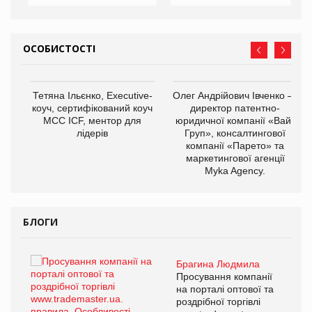
ОСОБИСТОСТІ
,
Тетяна Ільєнко, Executive-
Олег Андрійович Івченко —
ОВ
коуч, сертифікований коуч
директор патентно-
МСС ICF, ментор для
юридичної компанії «Вайз
лідерів
Груп», консалтингової
компанії «Парето» та
маркетингової агенції
Myka Agency.
БЛОГИ
Брагина Людмила
ї
Просування компанії
а
на порталі оптової та
роздрібної торгівлі