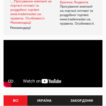
Брагина Людмила
ї
Просування компанії
а
на порталі оптової та
роздрібної торгівлі
www.trademaster.ua.
і.
правила. Особливості.
Рекомендації
Ре
ВСІ
УКРАЇНА
ЗАКОРДОННІ