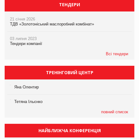
ТЕНДЕРИ
21 січня 2026
ТДВ «Золотоніський маслоробний комбінат»
03 липня 2023
Тендери компанії
Всі тендери
ТРЕНІНГОВИЙ ЦЕНТР
Яна Олентир
Тетяна Ільєнко
повний список
НАЙБЛИЖЧА КОНФЕРЕНЦІЯ