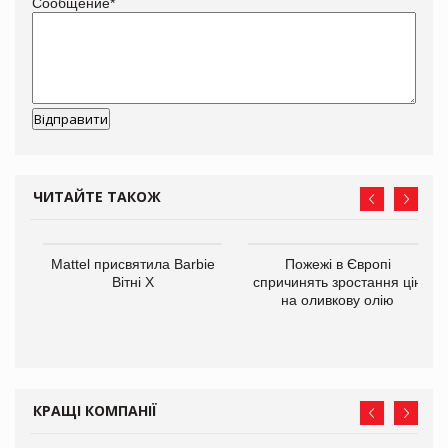
Сообщение
*
ЧИТАЙТЕ ТАКОЖ
Mattel присвятила Barbie
Пожежі в Європі
ції
Вітні Х
спричинять зростання цін
 до
на оливкову олію
КРАЩІ КОМПАНІЇ