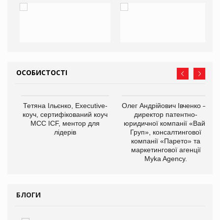
ОСОБИСТОСТІ
,
Тетяна Ільєнко, Executive-
Олег Андрійович Івченко —
ОВ
коуч, сертифікований коуч
директор патентно-
МСС ICF, ментор для
юридичної компанії «Вайз
лідерів
Груп», консалтингової
компанії «Парето» та
маркетингової агенції
Myka Agency.
БЛОГИ