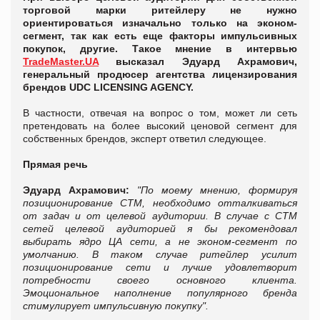
торговой марки ритейлеру не нужно
ориентироваться изначально только на эконом-
сегмент, так как есть еще факторы импульсивных
покупок, другие. Такое мнение в интервью
TradeMaster.UA
высказал Эдуард Ахрамович,
генеральный продюсер агентства лицензирования
брендов UDC LICENSING AGENCY.
В частности, отвечая на вопрос о том, может ли сеть
претендовать на более высокий ценовой сегмент для
собственных брендов, эксперт ответил следующее.
Прямая речь
Эдуард Ахрамович:
"По моему мнению, формируя
позиционирование СТМ, необходимо отталкиваться
от задач и от целевой аудитории. В случае с СТМ
сетей целевой аудиторией я бы рекомендовал
выбирать ядро ЦА сети, а не эконом-сегмент по
умолчанию. В таком случае ритейлер усилит
позиционирование сети и лучше удовлетворит
потребности своего основного клиента.
Эмоциональное наполнение популярного бренда
стимулирует импульсивную покупку".