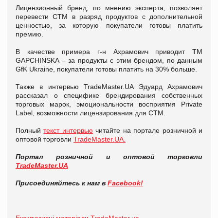
Лицензионный бренд, по мнению эксперта, позволяет
перевести СТМ в разряд продуктов с дополнительной
ценностью, за которую покупатели готовы платить
премию.
В качестве примера г-н Ахрамович приводит ТМ
GAPCHINSKA – за продукты с этим брендом, по данным
GfK Ukraine, покупатели готовы платить на 30% больше.
Также в интервью TradeMaster.UA Эдуард Ахрамович
рассказал о специфике брендирования собственных
торговых марок, эмоциональности восприятия Private
Label, возможности лицензирования для СТМ.
Полный
текст интервью
читайте на портале розничной и
оптовой торговли
TradeMaster.UA.
Портал розничной и оптовой торговли
TradeMaster.UA
Присоединяйтесь к нам в
Facebook!
Ексклюзивні матеріали TradeMaster.ua