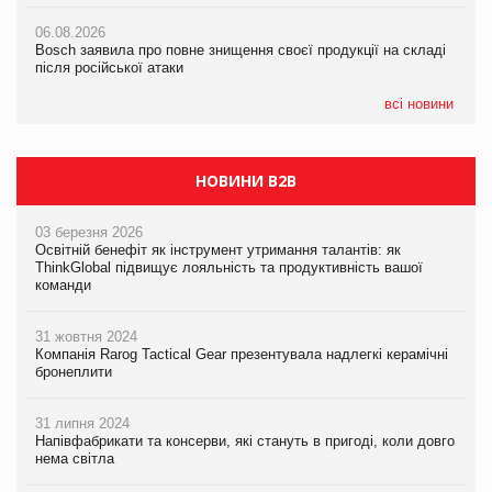
06.08.2026
06.08.2026
06.08.2026
Bosch заявила про повне знищення своєї продукції на складі
Bosch заявила про повне знищення своєї продукції на складі
Bosch заявила про повне знищення своєї продукції на складі
після російської атаки
після російської атаки
після російської атаки
всі новини
НОВИНИ B2B
03 березня 2026
Освітній бенефіт як інструмент утримання талантів: як
ThinkGlobal підвищує лояльність та продуктивність вашої
команди
31 жовтня 2024
Компанія Rarog Tactical Gear презентувала надлегкі керамічні
бронеплити
31 липня 2024
Напівфабрикати та консерви, які стануть в пригоді, коли довго
нема світла