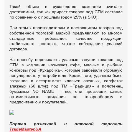
Такой объем в руководстве компании считают
достижимым, так как прирост товаров под СТМ составил
по сравнению с прошлым годом 25% (в SKU).
При этом к производителям и поставщикам товаров под
собственной торговой маркой предъявляют во многом
стандартные требования: качество продукции,
стабильность поставок, четкое соблюдение условий
договора.
На просьбу перечислить удачные запуски товаров под
СТМ в компании называют кофе, мясные и рыбные
консервы под «Кухарочка», которые завоевали огромную
популярность у потребителя. Кроме того, удачным было
введение в ассортимент хлопьев овсяных, салфеток
влажных (60 штук) под ТМ «Традиция» и полотенец
бумажных NO NAME - все они превзошли самые
оптимистичные ожидания по товарообороту и
предпочтению у покупателей.
Портал розничной и оптовой торговли
TradeMaster.UA