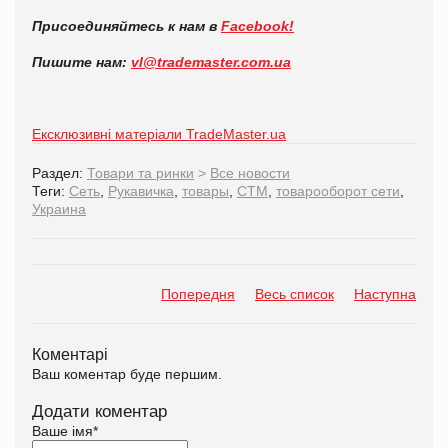
Присоединяйтесь к нам в
Facebook!
Пишите нам:
vl@trademaster.com.ua
Ексклюзивні матеріали TradeMaster.ua
Раздел:
Товари та ринки
>
Все новости
Теги:
Сеть
,
Рукавичка
,
товары
,
СТМ
,
товарооборот сети
,
Украина
Попередня
Весь список
Наступна
Коментарі
Ваш коментар буде першим.
Додати коментар
Ваше імя
*