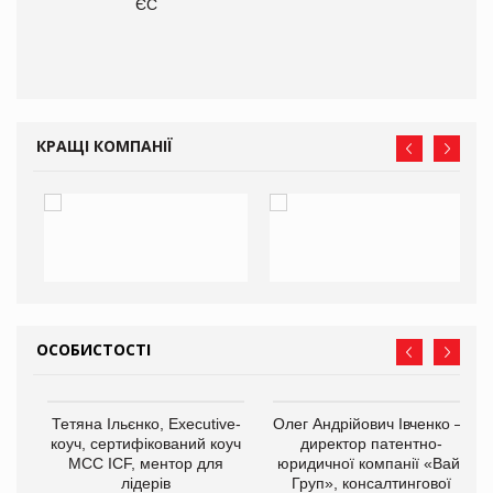
О:
ЄС
КРАЩІ КОМПАНІЇ
ОСОБИСТОСТІ
,
Тетяна Ільєнко, Executive-
Олег Андрійович Івченко —
ОВ
коуч, сертифікований коуч
директор патентно-
МСС ICF, ментор для
юридичної компанії «Вайз
лідерів
Груп», консалтингової