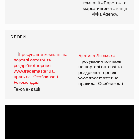
компанії «Парето» та
маркетингової агенції
Myka Agency.
БЛОГИ
Брагина Людмила
ї
Просування компанії
а
на порталі оптової та
роздрібної торгівлі
www.trademaster.ua.
і.
правила. Особливості.
Рекомендації
Ре