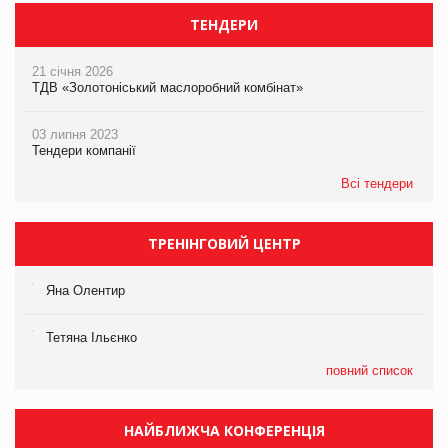
ТЕНДЕРИ
21 січня 2026
ТДВ «Золотоніський маслоробний комбінат»
03 липня 2023
Тендери компанії
Всі тендери
ТРЕНІНГОВИЙ ЦЕНТР
Яна Олентир
Тетяна Ільєнко
повний список
НАЙБЛИЖЧА КОНФЕРЕНЦІЯ