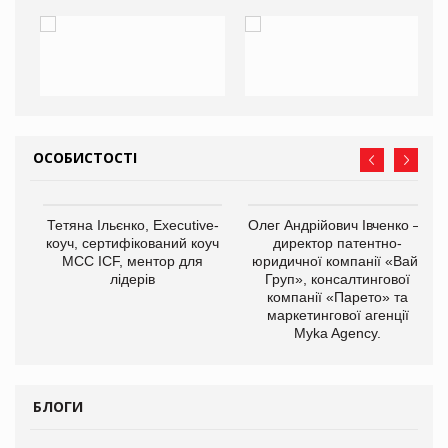
ОСОБИСТОСТІ
,
Тетяна Ільєнко, Executive-
Олег Андрійович Івченко —
ОВ
коуч, сертифікований коуч
директор патентно-
МСС ICF, ментор для
юридичної компанії «Вайз
лідерів
Груп», консалтингової
компанії «Парето» та
маркетингової агенції
Myka Agency.
БЛОГИ