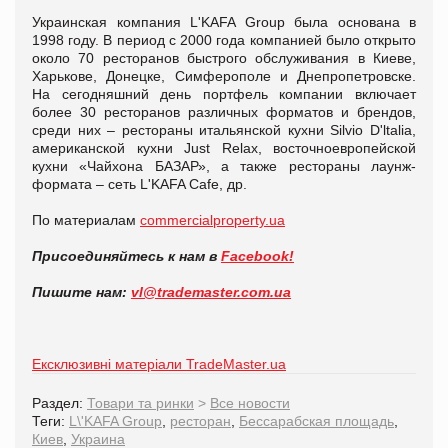
Украинская компания L'KAFA Group была основана в
1998 году. В период с 2000 года компанией было открыто
около 70 ресторанов быстрого обслуживания в Киеве,
Харькове, Донецке, Симферополе и Днепропетровске.
На сегодняшний день портфель компании включает
более 30 ресторанов различных форматов и брендов,
среди них – рестораны итальянской кухни Silvio D'ltalia,
американской кухни Just Relax, восточноевропейской
кухни «Чайхона БАЗАР», а также рестораны лаунж-
формата – сеть L'KAFA Cafe, др.
По материалам
commercialproperty.ua
Присоединяйтесь к нам в
Facebook!
Пишите нам:
vl@trademaster.com.ua
Ексклюзивні матеріали TradeMaster.ua
Раздел:
Товари та ринки
>
Все новости
Теги:
L\'KAFA Group
,
ресторан
,
Бессарабская площадь
,
Киев
,
Украина