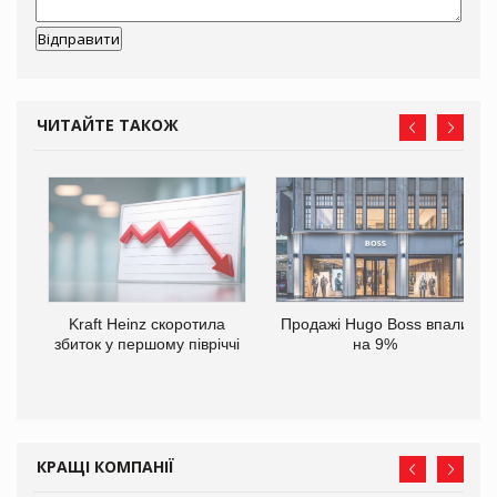
ЧИТАЙТЕ ТАКОЖ
ам
Kraft Heinz скоротила
Продажі Hugo Boss впали
іше
збиток у першому півріччі
на 9%
КРАЩІ КОМПАНІЇ