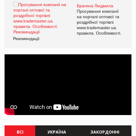
Брагина Людмила
ї
Просування компанії
а
на порталі оптової та
роздрібної торгівлі
www.trademaster.ua.
і.
правила. Особливості.
Рекомендації
Ре
ВСІ
УКРАЇНА
ЗАКОРДОННІ