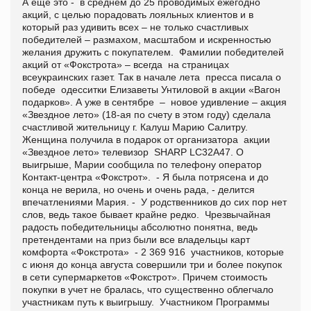
А еще это - в среднем до 25 проводимых ежегодно
акций, с целью порадовать лояльных клиентов и в
который раз удивить всех – не только счастливых
победителей – размахом, масштабом и искренностью
желания дружить с покупателем. Фамилии победителей
акций от «Фокстрота» – всегда на страницах
всеукраинских газет. Так в начале лета пресса писала о
победе одесситки Елизаветы Унтиловой в акции «Вагон
подарков». А уже в сентябре – новое удивление – акция
«Звездное лето» (18-ая по счету в этом году) сделала
счастливой жительницу г. Калуш Марию Салитру.
Женщина получила в подарок от организатора акции
«Звездное лето» телевизор SHARP LC32A47. О
выигрыше, Марии сообщила по телефону оператор
Контакт-центра «Фокстрот». - Я была потрясена и до
конца не верила, но очень и очень рада, - делится
впечатлениями Мария. - У родственников до сих пор нет
слов, ведь такое бывает крайне редко. Чрезвычайная
радость победительницы абсолютно понятна, ведь
претендентами на приз были все владельцы карт
комфорта «Фокстрота» - 2 369 916 участников, которые
с июня до конца августа совершили три и более покупок
в сети супермаркетов «Фокстрот». Причем стоимость
покупки в учет не бралась, что существенно облегчало
участникам путь к выигрышу.
Участником Программы