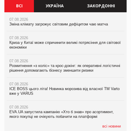
ВСІ
УКРАЇНА
ЗАКОРДОННІ
07.08.2026
07.08.2026
07.08.2026
Зміна клімату загрожує світовим дефіцитом чаю матча
Зміна клімату загрожує світовим дефіцитом чаю матча
Зміна клімату загрожує світовим дефіцитом чаю матча
07.08.2026
07.08.2026
07.08.2026
Криза у Китаї може спричинити великі потрясіння для світової
Криза у Китаї може спричинити великі потрясіння для світової
Криза у Китаї може спричинити великі потрясіння для світової
економіки
економіки
економіки
07.08.2026
07.08.2026
07.08.2026
Розмитнення «з коліс» та крос-докінг: як оперативні логістичні
Розмитнення «з коліс» та крос-докінг: як оперативні логістичні
Kraft Heinz скоротила збиток у першому півріччі
рішення допомагають бізнесу зменшити ризики
рішення допомагають бізнесу зменшити ризики
07.08.2026
07.08.2026
07.08.2026
Продажі Hugo Boss впали на 9%
ICE BOSS цього літа! Новинка морозива від власної ТМ Varto
ICE BOSS цього літа! Новинка морозива від власної ТМ Varto
вже у VARUS
вже у VARUS
07.08.2026
Франція заборонила рекламні дзвінки без згоди клієнтів
07.08.2026
07.08.2026
EVA.UA запустила кампанію «Хто б знав» про асортимент,
EVA.UA запустила кампанію «Хто б знав» про асортимент,
якого покупці не очікують побачити на платформі
якого покупці не очікують побачити на платформі
всі новини