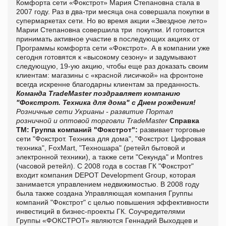
Комфорта сети «Фокстрот» Мария Степановна стала в
2007 году. Раз в два-три месяца она совершала покупки в
супермаркетах сети. Но во время акции «Звездное лето»
Марии Степановна совершила три
покупки. И готовится
принимать активное участие в последующих акциях от
Программы комфорта сети «Фокстрот».
А в компании уже
сегодня готовятся к «высокому сезону» и задумывают
следующую, 19-ую акцию, чтобы еще раз доказать своим
клиентам: магазины с «красной лисичкой» на фронтоне
всегда искренне благодарны клиентам за преданность.
Команда TradeMaster поздравляет компанию
"Фокстрот. Техника для дома" с Днем рождения!
Розничные сети Укрианы - развитие
Портал
розничной и оптовой торговли TradeMaster
Справка
ТМ:
Группа компаний "Фокстрот":
развивает торговые
сети "Фокстрот. Техника для дома", "Фокстрот. Цифровая
техника", FoxMart, "Техношара" (ретейл бытовой и
электронной техники), а также сети "Секунда" и Montres
(часовой ретейл). С 2008 года в состав ГК "Фокстрот"
входит компания DEPOT Development Group, которая
занимается управлением недвижимостью. В 2008 году
была также создана Управляющая компания Группы
компаний "Фокстрот" с целью повышения эффективности
инвестиций в бизнес-проекты ГК. Соучредителями
Группы «ФОКСТРОТ» являются Геннадий Выходцев и