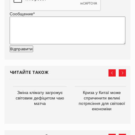
Сообщение
*
ЧИТАЙТЕ ТАКОЖ
Зміна клімату загрожує
Криза у Китаї може
ne
світовим дефіцитом чаю
спричинити великі
матча
потрясіння для світової
економіки