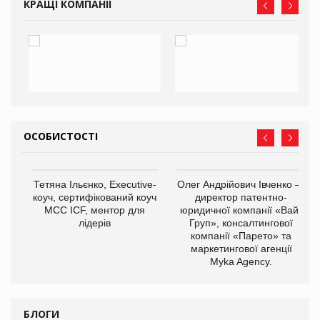
КРАЩІ КОМПАНІЇ
ОСОБИСТОСТІ
,
Тетяна Ільєнко, Executive-
Олег Андрійович Івченко —
ОВ
коуч, сертифікований коуч
директор патентно-
МСС ICF, ментор для
юридичної компанії «Вайз
лідерів
Груп», консалтингової
компанії «Парето» та
маркетингової агенції
Myka Agency.
БЛОГИ