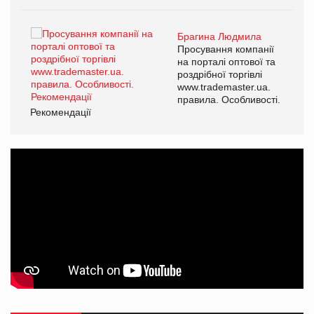
Брагина Людмила
ї
Просування компанії
а
на порталі оптової та
роздрібної торгівлі
www.trademaster.ua.
і.
правила. Особливості.
Рекомендації
Ре