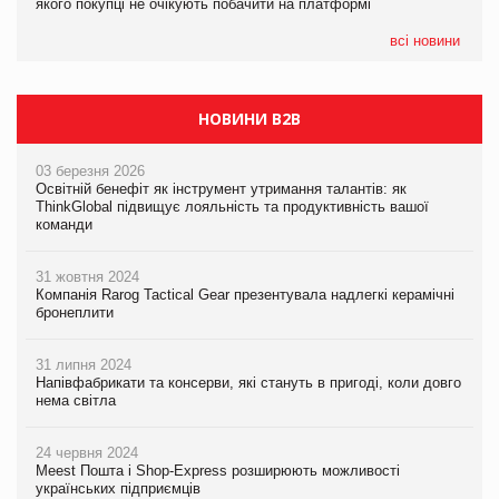
якого покупці не очікують побачити на платформі
якого покупці не очікують побачити на платформі
всі новини
НОВИНИ B2B
03 березня 2026
Освітній бенефіт як інструмент утримання талантів: як
ThinkGlobal підвищує лояльність та продуктивність вашої
команди
31 жовтня 2024
Компанія Rarog Tactical Gear презентувала надлегкі керамічні
бронеплити
31 липня 2024
Напівфабрикати та консерви, які стануть в пригоді, коли довго
нема світла
24 червня 2024
Meest Пошта і Shop-Express розширюють можливості
українських підприємців