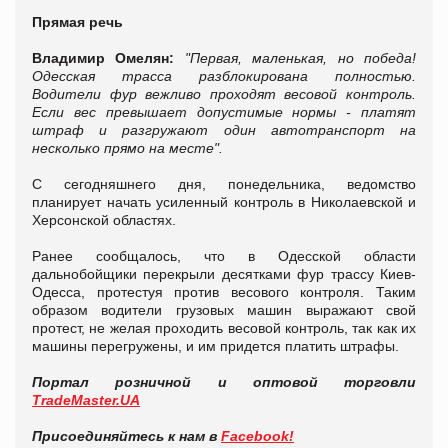
Прямая речь
Владимир Омелян:
"Первая, маленькая, но победа!
Одесская трасса разблокирована полностью.
Водители фур вежливо проходят весовой контроль.
Если вес превышает допустимые нормы - платят
штраф и разгружают один автотранспорт на
несколько прямо на месте".
С сегодняшнего дня, понедельника, ведомство
планирует начать усиленный контроль в Николаевской и
Херсонской областях.
Ранее сообщалось, что в Одесской области
дальнобойщики перекрыли десятками фур трассу Киев-
Одесса, протестуя против весового контроля. Таким
образом водители грузовых машин выражают свой
протест, не желая проходить весовой контроль, так как их
машины перегружены, и им придется платить штрафы.
Портал розничной и оптовой торговли
TradeMaster.UA
Присоединяйтесь к нам в
Facebook!