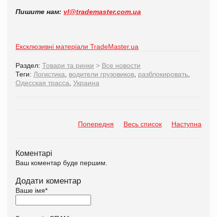
Пишите нам:
vl@trademaster.com.ua
Ексклюзивні матеріали TradeMaster.ua
Раздел:
Товари та ринки
>
Все новости
Теги:
Логистика
,
водители грузовиков
,
разблокировать
,
Одесская трасса
,
Украина
Попередня
Весь список
Наступна
Коментарі
Ваш коментар буде першим.
Додати коментар
Ваше імя
*