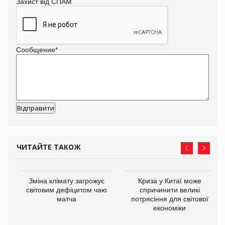
Захист від СПАМ
Сообщение
*
ЧИТАЙТЕ ТАКОЖ
Зміна клімату загрожує
Криза у Китаї може
ne
світовим дефіцитом чаю
спричинити великі
матча
потрясіння для світової
економіки