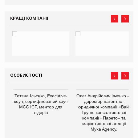
КРАЩІ КОМПАНІЇ
ОСОБИСТОСТІ
,
Тетяна Ільєнко, Executive-
Олег Андрійович Івченко —
ОВ
коуч, сертифікований коуч
директор патентно-
МСС ICF, ментор для
юридичної компанії «Вайз
лідерів
Груп», консалтингової
компанії «Парето» та
маркетингової агенції
Myka Agency.