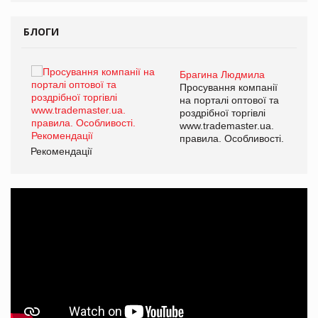
БЛОГИ
Брагина Людмила
ї
Просування компанії
а
на порталі оптової та
роздрібної торгівлі
www.trademaster.ua.
і.
правила. Особливості.
Рекомендації
Ре