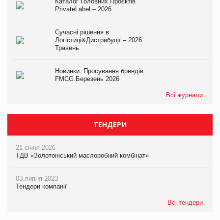
Каталог Головних Проєктів
PrivateLabel – 2026
Сучасні рішення в
Логістиці&Дистрибуції – 2026.
Травень
Новинки. Просування брендів
FMCG.Березень 2026
Всі журнали
ТЕНДЕРИ
21 січня 2026
ТДВ «Золотоніський маслоробний комбінат»
03 липня 2023
Тендери компанії
Всі тендери