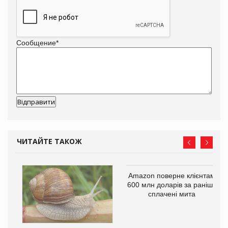
Сообщение
*
ЧИТАЙТЕ ТАКОЖ
і
Amazon поверне клієнтам
600 млн доларів за раніше
сплачені мита