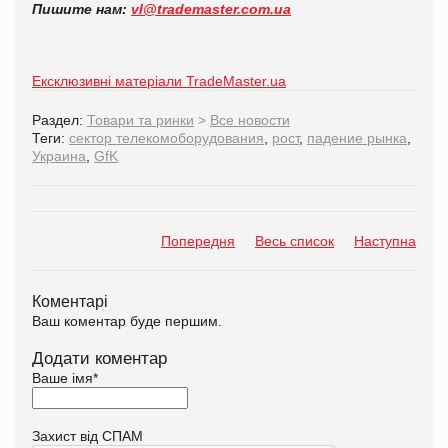
Пишите нам:
vl@trademaster.com.ua
Ексклюзивні матеріали TradeMaster.ua
Раздел:
Товари та ринки
>
Все новости
Теги:
сектор телекомоборудования
,
рост
,
падение рынка
,
Украина
,
GfK
Попередня
Весь список
Наступна
Коментарі
Ваш коментар буде першим.
Додати коментар
Ваше імя
*
Захист від СПАМ