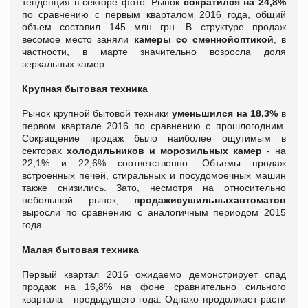
тенденция в секторе фото. Рынок
сократился на 24,8%
по сравнению с первым кварталом 2016 года, общий
объем составил 145 млн грн. В структуре продаж
весомое место заняли
камеры со сменной
оптикой
, в
частности, в марте значительно возросла доля
зеркальных камер.
Крупная бытовая техника
Рынок крупной бытовой техники
уменьшился на 18,3%
в
первом квартале 2016 по сравнению с прошлогодним.
Сокращение продаж было наиболее ощутимым в
секторах
холодильников и морозильных камер
- на
22,1% и 22,6% соответственно. Объемы продаж
встроенных печей, стиральных и посудомоечных машин
также снизились. Зато, несмотря на относительно
небольшой рынок,
продажи
сушильных
автоматов
выросли по сравнению с аналогичным периодом 2015
года.
Малая бытовая техника
Первый квартал 2016 ожидаемо демонстрирует спад
продаж на 16,8% на фоне сравнительно сильного
квартала предыдущего года. Однако продолжает расти