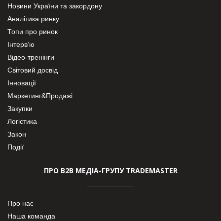
Новини України та закордону
Аналітика ринку
Топи про ринок
Інтерв’ю
Відео-тренінги
Світовий досвід
Інновації
Маркетинг&Продажі
Закупки
Логістика
Закон
Події
ПРО В2В МЕДІА-ГРУПУ TRADEMASTER
Про нас
Наша команда