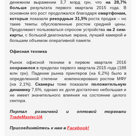
денежном выражении 3,7 млрд грн, что
на 28,7%
больше
результата первого квартала 2015 года. В
основном его рост продолжался благодаря
смартфонам,
которые
показали
рекордные 31,5%
роста продаж – но
такие темпы обусловленные ростом средней цены.
Продолжают пользоваться спросом устройства
на 2 сим-
карты
, с большой диагональю экрана, лучшей камерой и
большим объемом оперативной памяти.
Офисная техника
Рынок офисной техники в первом квартале 2016
сохранился
в пределах первого квартала 2015 года (188
млн грн). Падение рынка принтеров (на 6,2%) было в
определенной степени компенсировано ростом МФУ
(на 2,1%).
Сканеры
тоже показали
положительную
динамику
7,6%, однако их доля достаточно небольшая и
не имеет значительного влияния на состояние целого
сектора.
Портал розничной и оптовой торговли
TradeMaster.UA
Присоединяйтесь к нам в
Facebook!