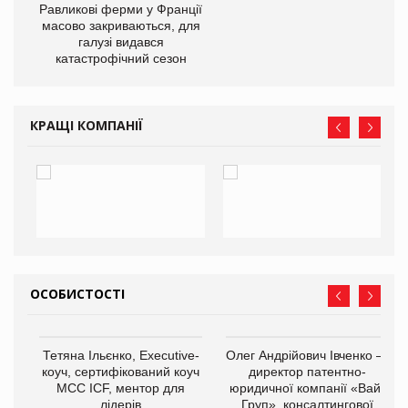
Равликові ферми у Франції
масово закриваються, для
галузі видався
катастрофічний сезон
КРАЩІ КОМПАНІЇ
ОСОБИСТОСТІ
,
Тетяна Ільєнко, Executive-
Олег Андрійович Івченко —
ОВ
коуч, сертифікований коуч
директор патентно-
МСС ICF, ментор для
юридичної компанії «Вайз
лідерів
Груп», консалтингової