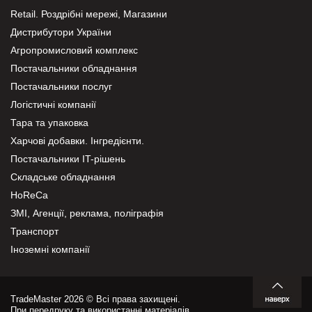
Retail. Роздрібні мережі, Магазини
Дистрибутори України
Агропромисловий комплекс
Постачальники обладнання
Постачальники послуг
Логістичні компанії
Тара та упаковка
Харчові добавки. Інгредієнти.
Постачальники IT-рішень
Складське обладнання
HoReCa
ЗМІ, Агенції, реклама, поліграфія
Транспорт
Іноземні компанії
TradeMaster 2026 © Всі права захищені.
При передруку та використанні матеріалів