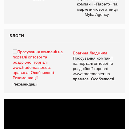
компанії «Парето» та
маркетингової агенції
Myka Agency.
БЛОГИ
Брагина Людмила
ї
Просування компанії
а
на порталі оптової та
роздрібної торгівлі
www.trademaster.ua.
і.
правила. Особливості.
Рекомендації
Ре