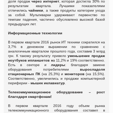
доля продаж
через интернет
, которая достигла 30% по
результатам квартала. Лучшими показателями
отличились
чайники
, а также продукты категории ухода
за собой. Мультиварки удерживают первенство по
темпам падения, частично обусловлено высокой базой
предыдущих лет.
Информационные технологии
В первом квартале 2016 рынок ИТ техники сократился на
3,7% в денежном выражении по сравнению с
аналогичным кварталом прошлого года, составив 3 млрд
грн. К такому результату привело
уменьшение продаж
ноутбуков и
планшетов н
а 11,2% и 19% соответственно.
Есть в секторе и
лидеры
: благодаря замене
оборудования потребителями
выросла
доля
стационарных ПК
(на 25,3%) и
мониторов
(на 15,5%).
Соответственно, увеличились и продажи компьютерной
периферии -
мышек и
клавиатур
.
Телекоммуникационное оборудование – рост
благодаря смартфонам!
В первом квартале 2016 году объем рынка
телекоммуникационного оборудования составил в