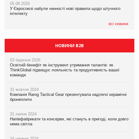
05.08.2026
05.08.2026
05.08.2026
У Євросоюзі набули чинності нові правила щодо штучного
У Євросоюзі набули чинності нові правила щодо штучного
Рекламна платформа вимагає від Google компенсацію за
інтелекту
інтелекту
втрату 6,9 трлн рекламних показів
всі новини
НОВИНИ B2B
03 березня 2026
Освітній бенефіт як інструмент утримання талантів: як
ThinkGlobal підвищує лояльність та продуктивність вашої
команди
31 жовтня 2024
Компанія Rarog Tactical Gear презентувала надлегкі керамічні
бронеплити
31 липня 2024
Напівфабрикати та консерви, які стануть в пригоді, коли довго
нема світла
24 червня 2024