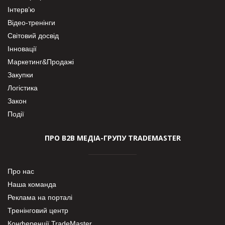
Інтерв’ю
Відео-тренінги
Світовий досвід
Інновації
Маркетинг&Продажі
Закупки
Логістика
Закон
Події
ПРО В2В МЕДІА-ГРУПУ TRADEMASTER
Про нас
Наша команда
Реклама на порталі
Тренінговий центр
Конференції TradeMaster