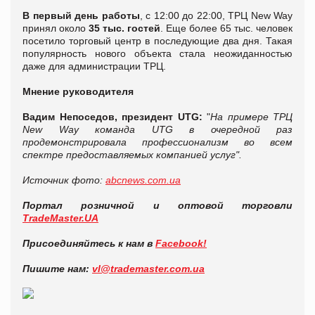
В первый день работы
, с 12:00 до 22:00, ТРЦ New Way
принял около
35 тыс. гостей
. Еще более 65 тыс. человек
посетило торговый центр в последующие два дня. Такая
популярность нового объекта стала неожиданностью
даже для администрации ТРЦ.
Мнение руководителя
Вадим Непоседов, президент UTG:
"
На примере ТРЦ
New Way команда UTG в очередной раз
продемонстрировала профессионализм во всем
спектре предоставляемых компанией услуг".
Источник фото:
abcnews.com.ua
Портал розничной и оптовой торговли
TradeMaster.UA
Присоединяйтесь к нам в
Facebook!
Пишите нам:
vl@trademaster.com.ua