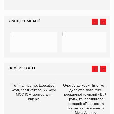
КРАЩІ КОМПАНІЇ
ОСОБИСТОСТІ
,
Тетяна Ільєнко, Executive-
Олег Андрійович Івченко —
ОВ
коуч, сертифікований коуч
директор патентно-
МСС ICF, ментор для
юридичної компанії «Вайз
лідерів
Груп», консалтингової
компанії «Парето» та
маркетингової агенції
Myka Agency.