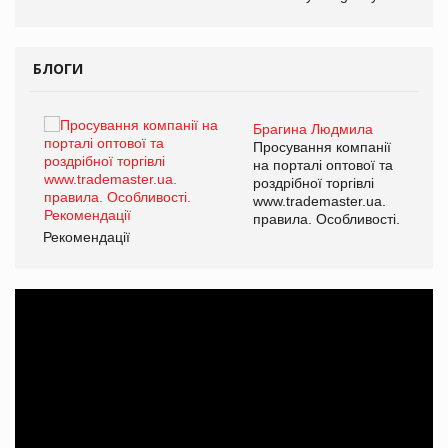
БЛОГИ
Брагина Людмила
ї
Просування компанії
а
на порталі оптової та
роздрібної торгівлі
www.trademaster.ua.
і.
правила. Особливості.
Рекомендації
Ре