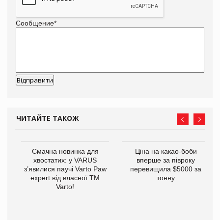
Сообщение
*
ЧИТАЙТЕ ТАКОЖ
у
Смачна новинка для
Ціна на какао-боби
хвостатих: у VARUS
вперше за півроку
з’явилися паучі Varto Paw
перевищила $5000 за
expert від власної ТМ
тонну
Varto!