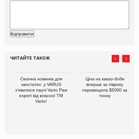
ЧИТАЙТЕ ТАКОЖ
у
Смачна новинка для
Ціна на какао-боби
хвостатих: у VARUS
вперше за півроку
з’явилися паучі Varto Paw
перевищила $5000 за
expert від власної ТМ
тонну
Varto!