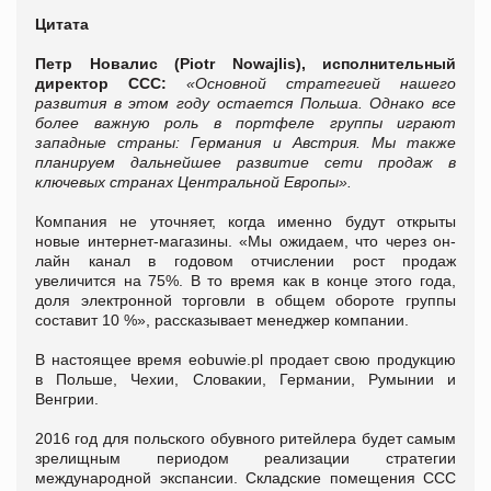
Цитата
Петр Новалис (Piotr Nowajlis), исполнительный
директор CCC:
«
Основной стратегией нашего
развития в этом году остается Польша. Однако все
более важную роль в портфеле группы играют
западные страны: Германия и Австрия. Мы также
планируем дальнейшее развитие сети продаж в
ключевых странах Центральной Европы
»
.
Компания не уточняет, когда именно будут открыты
новые интернет-магазины. «Мы ожидаем, что через он-
лайн канал в годовом отчислении рост продаж
увеличится на 75%. В то время как в конце этого года,
доля электронной торговли в общем обороте группы
составит 10 %», рассказывает менеджер компании.
В настоящее время eobuwie.pl продает свою продукцию
в Польше, Чехии, Словакии, Германии, Румынии и
Венгрии.
2016 год для польского обувного ритейлера будет самым
зрелищным периодом реализации стратегии
международной экспансии. Складские помещения CCC