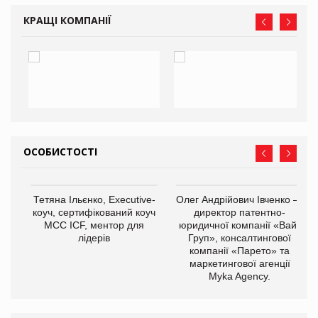
КРАЩІ КОМПАНІЇ
ОСОБИСТОСТІ
,
Тетяна Ільєнко, Executive-
Олег Андрійович Івченко —
ОВ
коуч, сертифікований коуч
директор патентно-
МСС ICF, ментор для
юридичної компанії «Вайз
лідерів
Груп», консалтингової
компанії «Парето» та
маркетингової агенції
Myka Agency.