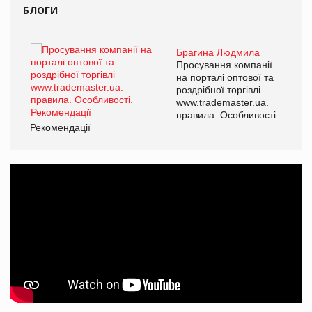
БЛОГИ
Брагина Людмила
ї
Просування компанії
а
на порталі оптової та
роздрібної торгівлі
www.trademaster.ua.
і.
правила. Особливості.
Рекомендації
Ре