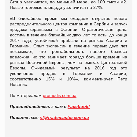
Group увеличится, по меньшей мере, до 100 тысяч м2.
Новые торговые площади увеличится на 27%.
«В ближайшее время мы ожидаем открытие нового
распределительного центра компании в Сербии и запуск
продажи франшизы в Эстонии. Стратегическая цель:
достичь в течение ближайших двух лет, то есть, до конца
2017 года, устойчивой прибыли на рынках Австрии и
Германии. Опыт экспансии в течение первых двух лет
показывает, что рентабельность нашего бизнеса
возможна, но это занимает гораздо больше времени на
рынках Восточной Европы, чем на рынках Центральной
Европы. Ожидаемый результат на 2016 год это
увеличение продаж в Германии и Австрии,
соответственно 15% и 10%», комментирует Петр
Новалис.
По материалам
promodis.com.ua
Присоединяйтесь к нам в
Facebook!
Пишите нам:
vl@trademaster.com.ua