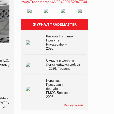
ЖУРНАЛ TRADEMASTER
Каталог Головних
Проєктів
PrivateLabel –
2026
ан ЕС.
Сучасні рішення в
Логістиці&Дистрибуції
этому
– 2026. Травень
Новинки.
Просування
брендів
FMCG.Березень
2026
ьков,
руппу
Всі журнали
рупп.