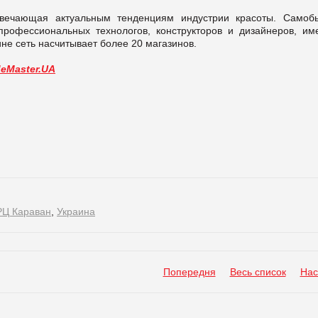
отвечающая актуальным тенденциям индустрии красоты. Самоб
профессиональных технологов, конструкторов и дизайнеров, им
не сеть насчитывает более 20 магазинов.
deMaster.UA
РЦ Караван
,
Украина
Попередня
Весь список
Нас