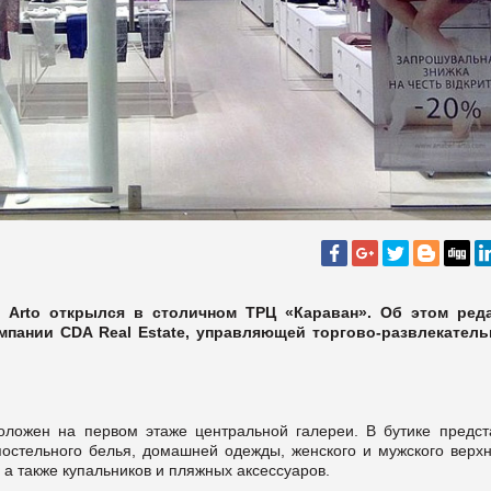
l Arto открылся в столичном ТРЦ «Караван». Об этом ред
пании CDA Real Estate, управляющей торгово-развлекател
положен на первом этаже центральной галереи. В бутике предст
остельного белья, домашней одежды, женского и мужского верхн
 а также купальников и пляжных аксессуаров.