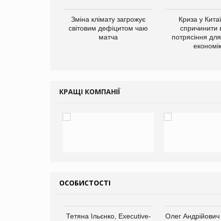
ує виробника
Зміна клімату загрожує
Криза у Кита
добавок Thorne
світовим дефіцитом чаю
спричинити 
матча
потрясіння для 
економі
КРАЩІ КОМПАНІЇ
ОСОБИСТОСТІ
арас Ігорович,
Тетяна Ільєнко, Executive-
Олег Андрійович