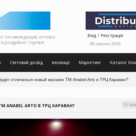
Вхід
Реєстрація
л топ-менеджерів оптової
та роздрібної торгівлі
08 серпня 2026
к
Світовий досвід
Інновації
Маркетинг
Каталог Ком
удет отличаться новый магазин ТМ Anabel Arto в ТРЦ Караван?
24 тра
М ANABEL ARTO В ТРЦ КАРАВАН?