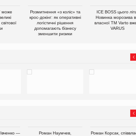
ї може
Розмитнення «з коліс» та
ICE BOSS цього літ
великі
крос-докінг: як оперативні
Новинка морозива в
світової
логістичні рішення
власної ТМ Varto вж
ки
допомагають бізнесу
VARUS
зменшити ризики
 Івченко —
Роман Наумчев,
Роман Корсак, співвла