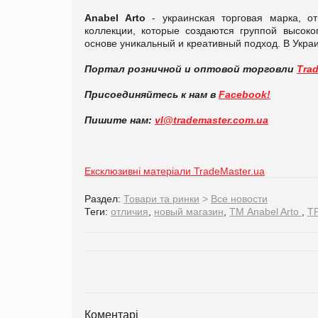
Anabel Arto
- украинская торговая марка, 
коллекции, которые создаются группой высоко
основе уникальный и креативный подход. В Украи
Портал розничной и оптовой торговли
Tra
Присоединяйтесь к нам в
Facebook!
Пишите нам:
vl@trademaster.com.ua
Ексклюзивні матеріали TradeMaster.ua
Раздел:
Товари та ринки
>
Все новости
Теги:
отличия
,
новый магазин
,
ТМ Anabel Arto
,
Т
Коментарі