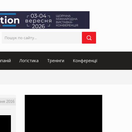
паній
Логістика
Тренінги
Конференції
вня 2016