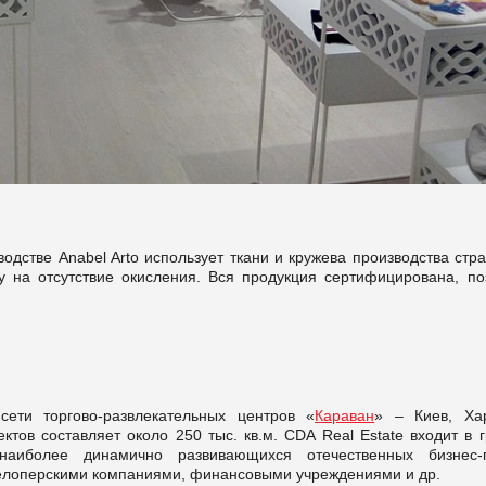
дстве Anabel Arto использует ткани и кружева производства стр
у на отсутствие окисления. Вся продукция сертифицирована, по
ти торгово-развлекательных центров «
Караван
» – Киев, Хар
тов составляет около 250 тыс. кв.м. CDA Real Estate входит в г
иболее динамично развивающихся отечественных бизнес-г
елоперскими компаниями, финансовыми учреждениями и др.