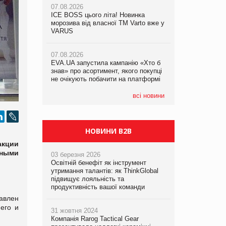
07.08.2026
07.08.2026
ICE BOSS цього літа! Новинка
ICE BOSS цього літа! Новинка
07.08.2026
морозива від власної ТМ Varto вже у
морозива від власної ТМ Varto вже у
Франція заборонила рекламні дзвінки
VARUS
VARUS
без згоди клієнтів
07.08.2026
07.08.2026
EVA.UA запустила кампанію «Хто б
EVA.UA запустила кампанію «Хто б
знав» про асортимент, якого покупці
знав» про асортимент, якого покупці
не очікують побачити на платформі
не очікують побачити на платформі
всі новини
НОВИНИ B2B
акции
ьными
03 березня 2026
Освітній бенефіт як інструмент
утримання талантів: як ThinkGlobal
підвищує лояльність та
продуктивність вашої команди
авлен
его и
31 жовтня 2024
Компанія Rarog Tactical Gear