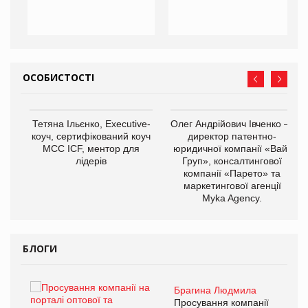
ОСОБИСТОСТІ
,
Тетяна Ільєнко, Executive-
Олег Андрійович Івченко —
ОВ
коуч, сертифікований коуч
директор патентно-
МСС ICF, ментор для
юридичної компанії «Вайз
лідерів
Груп», консалтингової
компанії «Парето» та
маркетингової агенції
Myka Agency.
БЛОГИ
Брагина Людмила
ї
Просування компанії