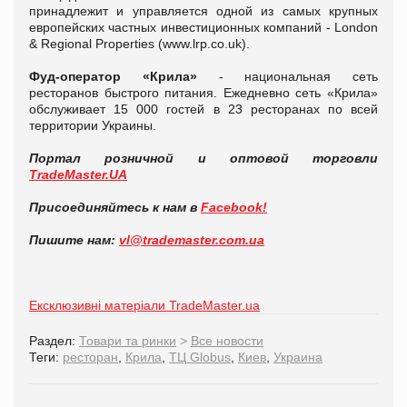
принадлежит и управляется одной из самых крупных
европейских частных инвестиционных компаний - London
& Regional Properties (www.lrp.co.uk).
Фуд-оператор «Крила»
- национальная сеть
ресторанов быстрого питания. Ежедневно сеть «Крила»
обслуживает 15 000 гостей в 23 ресторанах по всей
территории Украины.
Портал розничной и оптовой торговли
TradeMaster.UA
Присоединяйтесь к нам в
Facebook!
Пишите нам:
vl@trademaster.com.ua
Ексклюзивні матеріали TradeMaster.ua
Раздел:
Товари та ринки
>
Все новости
Теги:
ресторан
,
Крила
,
ТЦ Globus
,
Киев
,
Украина