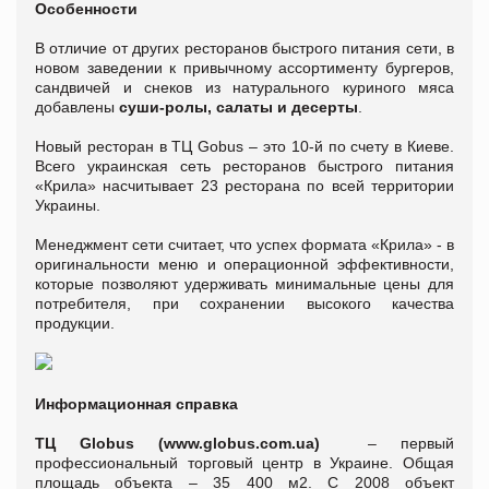
Особенности
В отличие от других ресторанов быстрого питания сети, в
новом заведении к привычному ассортименту бургеров,
сандвичей и снеков из натурального куриного мяса
добавлены
суши-ролы, салаты и десерты
.
Новый ресторан в ТЦ Gobus – это 10-й по счету в Киеве.
Всего украинская сеть ресторанов быстрого питания
«Крила» насчитывает 23 ресторана по всей территории
Украины.
Менеджмент сети считает, что успех формата «Крила» - в
оригинальности меню и операционной эффективности,
которые позволяют удерживать минимальные цены для
потребителя, при сохранении высокого качества
продукции.
Информационная справка
ТЦ Globus (www.globus.com.ua)
– первый
профессиональный торговый центр в Украине. Общая
площадь объекта – 35 400 м2. С 2008 объект