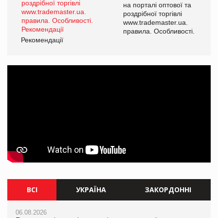
а
на порталі оптової та
роздрібної торгівлі
www.trademaster.ua.
і.
правила. Особливості.
Рекомендації
Ре
ВСІ
УКРАЇНА
ЗАКОРДОННІ
06.08.2026
06.08.2026
06.08.2026