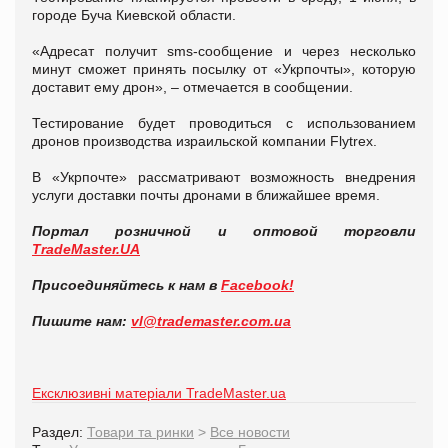
городе Буча Киевской области.
«Адресат получит sms-сообщение и через несколько
минут сможет принять посылку от «Укрпочты», которую
доставит ему дрон», – отмечается в сообщении.
Тестирование будет проводиться с использованием
дронов производства израильской компании Flytrex.
В «Укрпочте» рассматривают возможность внедрения
услуги доставки почты дронами в ближайшее время.
Портал розничной и оптовой торговли
TradeMaster.UA
Присоединяйтесь к нам в
Facebook!
Пишите нам:
vl@trademaster.com.ua
Ексклюзивні матеріали TradeMaster.ua
Раздел:
Товари та ринки
>
Все новости