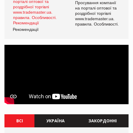
ї
Просування компанії
а
на порталі оптової та
роздрібної торгівлі
www.trademaster.ua.
і.
правила. Особливості.
Рекомендації
Ре
ВСІ
УКРАЇНА
ЗАКОРДОННІ