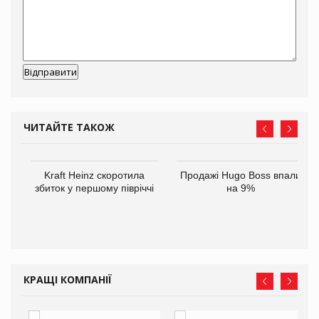
ЧИТАЙТЕ ТАКОЖ
ам
Kraft Heinz скоротила
Продажі Hugo Boss впали
іше
збиток у першому півріччі
на 9%
КРАЩІ КОМПАНІЇ