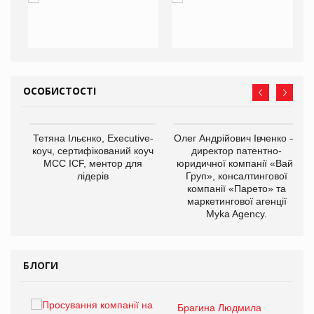
ОСОБИСТОСТІ
,
Тетяна Ільєнко, Executive-
Олег Андрійович Івченко —
ОВ
коуч, сертифікований коуч
директор патентно-
МСС ICF, ментор для
юридичної компанії «Вайз
лідерів
Груп», консалтингової
компанії «Парето» та
маркетингової агенції
Myka Agency.
БЛОГИ
Брагина Людмила