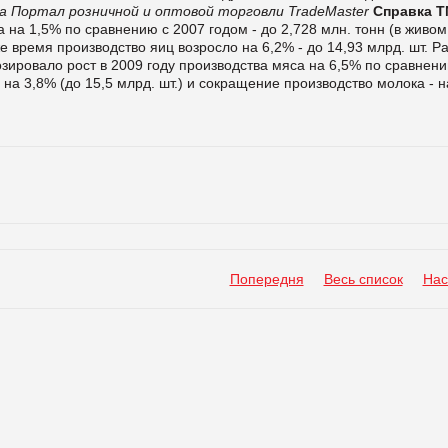
а
Портал розничной и оптовой торговли TradeMaster
Справка Т
 на 1,5% по сравнению с 2007 годом - до 2,728 млн. тонн (в живом
 же время производство яиц возросло на 6,2% - до 14,93 млрд. шт. Р
зировало рост в 2009 году производства мяса на 6,5% по сравнени
ц на 3,8% (до 15,5 млрд. шт.) и сокращение производство молока - н
Попередня
Весь список
Нас