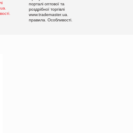
порталі оптової та
роздрібної торгівлі
www.trademaster.ua.
правила. Особливості.
Рекомендації