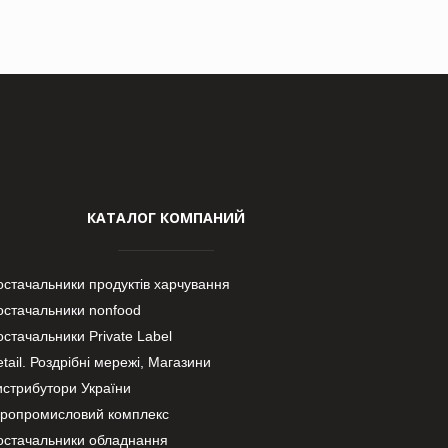
КАТАЛОГ КОМПАНИЙ
остачальники продуктів харчування
остачальники nonfood
стачальники Private Label
tail. Роздрібні мережі, Магазини
истрибутори України
гропромисловий комплекс
остачальники обладнання