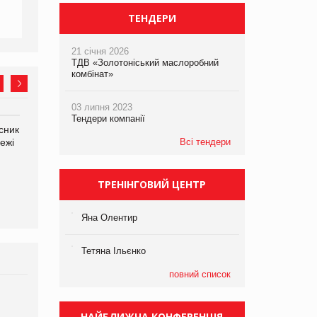
ТЕНДЕРИ
21 січня 2026
ТДВ «Золотоніський маслоробний
комбінат»
03 липня 2023
Тендери компанії
сник
Олексій Логачов-Михайлов
Яна Сараніна, директор
ежі
Файно маркет Директор
Всі тендери
компанії «УкраМарин»
департаменту з
виробництва
ТРЕНІНГОВИЙ ЦЕНТР
Яна Олентир
Тетяна Ільєнко
повний список
Брагина Людмила
Просування компанії на
НАЙБЛИЖЧА КОНФЕРЕНЦІЯ