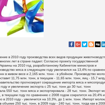
ение в 2010 году производства всех видов продукции животноводст
многих лет в стране падает. Согласно проекту государственной
Украины на 2010 год, разработанному Кабинетом министров и
изводство мяса в следующем году увеличился на 13,4% по сравне
нн в живом весе и 2,165 млн. тонн - в убойном. Производство моло
авит 11,75 млн. тонн, в текущем - 11,65 млн. тонн, яиц - 15,7 млрд
 правительство прогнозирует сокращение импорта мяса и мясопродук
 году и увеличение экспорта с 25 тыс. тонн до 30 тыс. тонн
ла 550 тыс. тонн мяса и экспортировала - 28 тыс. тонн. Экспорт м
 в текущем году по сравнению с 2008 годом сократится на 20,4% и
но в 2010 году - увеличится на 10,3%, до 1 млн. тонн. Импорт молок
объеме 250 тыс. тонн, в 2009 году - 240 тыс. тонн, тогда как в 200