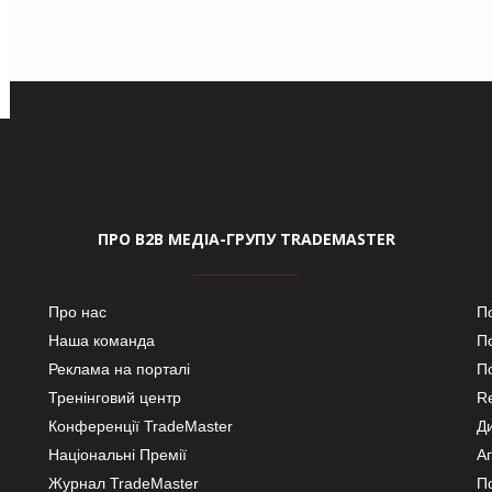
ПРО В2В МЕДІА-ГРУПУ TRADEMASTER
Про нас
П
Наша команда
П
Реклама на порталі
По
Тренінговий центр
Re
Конференції TradeMaster
Д
Національні Премії
А
Журнал TradeMaster
П