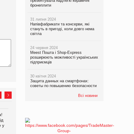
презентувала надлегкі керамічні
бронеплити
31 липня 2024
Напівфабрикати та консерви, які
стануть в пригоді, коли довго нема
світла
24 червня 2024
Meest Пошта і Shop-Express
розширюють можливості українських
підприємців
30 квітня 2024
Защита данных на смартфонах:
советы по повышению безопасности
Всі новини
а!
EVA.UA запустила
Kraft Heinz скоротила
ід
кампанію «Хто б знав» про
збиток у першому півріччі
е у
асортимент, якого покупці
не очікують побачити на