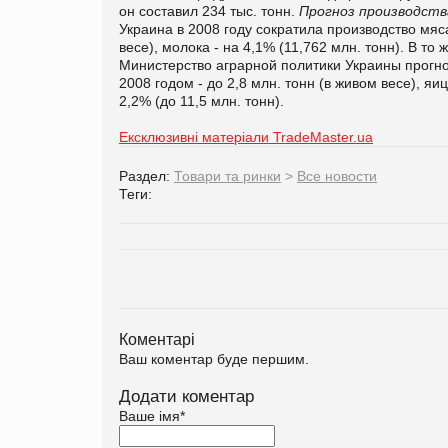
он составил 234 тыс. тонн.
Прогноз производств
Украина в 2008 году сократила производство мяса
весе), молока - на 4,1% (11,762 млн. тонн). В то
Министерство аграрной политики Украины прогно
2008 годом - до 2,8 млн. тонн (в живом весе), яи
2,2% (до 11,5 млн. тонн).
Ексклюзивні матеріали TradeMaster.ua
Раздел:
Товари та ринки
>
Все новости
Теги:
Коментарі
Ваш коментар буде першим.
Додати коментар
Ваше імя
*