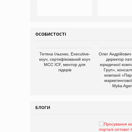
ОСОБИСТОСТІ
арас Ігорович,
Тетяна Ільєнко, Executive-
Олег Андрійович
иробництва ТОВ
коуч, сертифікований коуч
директор пат
Герчак"
МСС ICF, ментор для
юридичної компа
лідерів
Груп», консал
компанії «Пар
маркетингової
Myka Agen
БЛОГИ
Брагина Людмила
Просування компанії на