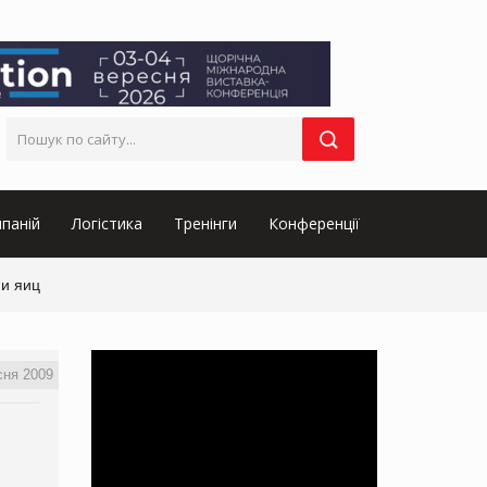
паній
Логістика
Тренінги
Конференції
 и яиц
сня 2009