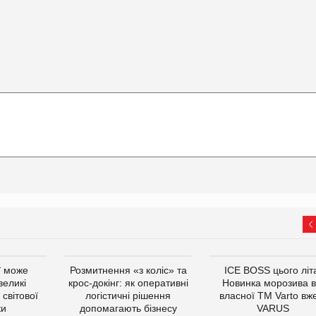
ї може
Розмитнення «з коліс» та
ICE BOSS цього літ
великі
крос-докінг: як оперативні
Новинка морозива в
світової
логістичні рішення
власної ТМ Varto вж
ки
допомагають бізнесу
VARUS