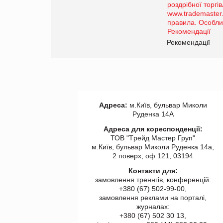
порталі оптової та
роздрібної торгівлі
www.trademaster.ua.
правила. Особливості.
ії
Рекомендації
Адреса:
м.Київ, бульвар Миколи
Руденка 14А
Адреса для кореспонденції:
ТОВ "Tрейд Мастер Груп"
м.Київ, бульвар Миколи Руденка 14а,
2 поверх, оф 121, 03194
Контакти для:
замовлення треннгів, конференцій:
+380 (67) 502-99-00,
замовлення реклами на порталі,
журналах:
+380 (67) 502 30 13,