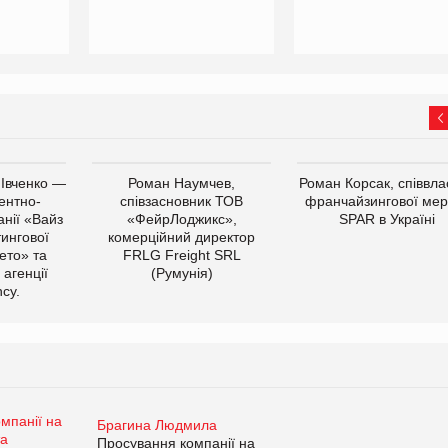
 Івченко —
Роман Наумчев,
Роман Корсак, співвла
ентно-
співзасновник ТОВ
франчайзингової мер
нії «Вайз
«ФейрЛоджикс»,
SPAR в Україні
тингової
комерційний директор
ето» та
FRLG Freight SRL
 агенції
(Румунія)
cy.
Брагина Людмила
Просування компанії на