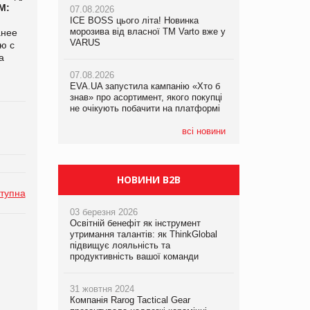
М:
07.08.2026
07.08.2026
ICE BOSS цього літа! Новинка
ICE BOSS цього літа! Новинка
07.08.2026
морозива від власної ТМ Varto вже у
морозива від власної ТМ Varto вже у
анее
Франція заборонила рекламні дзвінки
VARUS
VARUS
ю с
без згоди клієнтів
а
07.08.2026
07.08.2026
EVA.UA запустила кампанію «Хто б
EVA.UA запустила кампанію «Хто б
знав» про асортимент, якого покупці
знав» про асортимент, якого покупці
не очікують побачити на платформі
не очікують побачити на платформі
всі новини
НОВИНИ B2B
тупна
03 березня 2026
Освітній бенефіт як інструмент
утримання талантів: як ThinkGlobal
підвищує лояльність та
продуктивність вашої команди
31 жовтня 2024
Компанія Rarog Tactical Gear