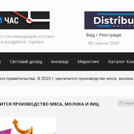
Вхід
Реєстрація
л топ-менеджерів оптової
та роздрібної торгівлі
08 серпня 2026
к
Світовий досвід
Інновації
Маркетинг
Каталог Ком
оз правительства. В 2010 г. увеличится производство мяса, молока
21 вере
ИЧИТСЯ ПРОИЗВОДСТВО МЯСА, МОЛОКА И ЯИЦ