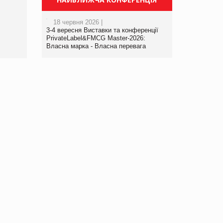
порталі оптової та
роздрібної торгівлі
18 червня 2026 |
www.trademaster.ua.
3-4 вересня Виставки та конференції
правила. Особливості.
PrivateLabel&FMCG Master-2026:
Власна марка - Власна перевага