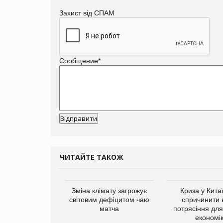
Захист від СПАМ
Сообщение
*
ЧИТАЙТЕ ТАКОЖ
ує виробника
Зміна клімату загрожує
Криза у Кита
добавок Thorne
світовим дефіцитом чаю
спричинити 
матча
потрясіння для 
економі