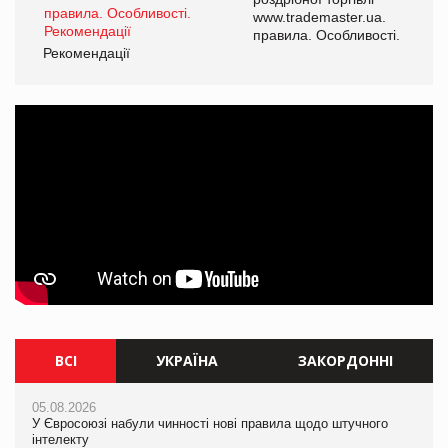
www.trademaster.ua.
і.
правила. Особливості.
Рекомендації
Ре
ВСІ
УКРАЇНА
ЗАКОРДОННІ
05.08.2026
05.08.2026
05.08.2026
У Євросоюзі набули чинності нові правила щодо штучного
У Євросоюзі набули чинності нові правила щодо штучного
У Євросоюзі набули чинності нові правила щодо штучного
інтелекту
інтелекту
інтелекту