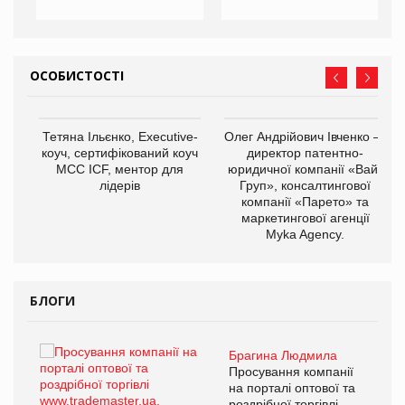
ОСОБИСТОСТІ
,
Тетяна Ільєнко, Executive-
Олег Андрійович Івченко —
ОВ
коуч, сертифікований коуч
директор патентно-
МСС ICF, ментор для
юридичної компанії «Вайз
лідерів
Груп», консалтингової
компанії «Парето» та
маркетингової агенції
Myka Agency.
БЛОГИ
Брагина Людмила
ї
Просування компанії
а
на порталі оптової та
роздрібної торгівлі