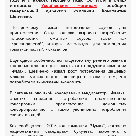
году и с начала текущего года. Об этом в блиц-
интервью
Українським Новинам
сообщил
генеральный директор компании Константин
Шевченко.
"По-прежнему низкое потребление соусов для
приготовления блюд, однако выросло потребление
"классических" томатный соусов, таких как
"Краснодарский", которые используют для замещения
томатной пасты", - сказал он.
Еще одной особенностью пищевого внутреннего рынка в
тех сегментах, которые охватывает продукция компании
"Чумак", Шевченко назвал рост потребления дешевых
макарон мягких сортов пшеницы в связи с тем, что
потребители вынуждены экономить.
В сегменте овощной консервации гендиректор "Чумака"
отметил снижение потребления промышленной
консервации, предпочтение домашнему
консервированию, а также увеличение потребления
свежих овощей.
Как сообщалось, 2015 год компания "Чумак", согласно
национальным стандартам бухучета, закончила с