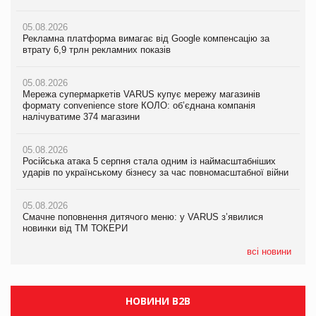
05.08.2026
05.08.2026
05.08.2026
Рекламна платформа вимагає від Google компенсацію за
Рекламна платформа вимагає від Google компенсацію за
Рекламна платформа вимагає від Google компенсацію за
втрату 6,9 трлн рекламних показів
втрату 6,9 трлн рекламних показів
втрату 6,9 трлн рекламних показів
05.08.2026
05.08.2026
05.08.2026
Мережа супермаркетів VARUS купує мережу магазинів
Мережа супермаркетів VARUS купує мережу магазинів
Adidas витратила понад $1 млрд на маркетинг за квартал
формату convenience store КОЛО: об’єднана компанія
формату convenience store КОЛО: об’єднана компанія
налічуватиме 374 магазини
налічуватиме 374 магазини
05.08.2026
Amazon звинуватили у недостовірній рекламі екологічних
05.08.2026
05.08.2026
продуктів
Російська атака 5 серпня стала одним із наймасштабніших
Російська атака 5 серпня стала одним із наймасштабніших
ударів по українському бізнесу за час повномасштабної війни
ударів по українському бізнесу за час повномасштабної війни
05.08.2026
AstraZeneca обговорює найбільшу угоду десятиліття
05.08.2026
05.08.2026
Смачне поповнення дитячого меню: у VARUS з’явилися
Смачне поповнення дитячого меню: у VARUS з’явилися
новинки від ТМ ТОКЕРИ
новинки від ТМ ТОКЕРИ
всі новини
НОВИНИ B2B