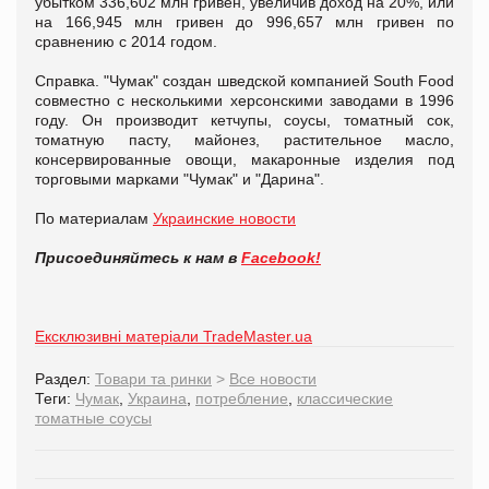
убытком 336,602 млн гривен, увеличив доход на 20%, или
на 166,945 млн гривен до 996,657 млн гривен по
сравнению с 2014 годом.
Справка. "Чумак" создан шведской компанией South Food
совместно с несколькими херсонскими заводами в 1996
году. Он производит кетчупы, соусы, томатный сок,
томатную пасту, майонез, растительное масло,
консервированные овощи, макаронные изделия под
торговыми марками "Чумак" и "Дарина".
По материалам
Украинские новости
Присоединяйтесь к нам в
Facebook!
Ексклюзивні матеріали TradeMaster.ua
Раздел:
Товари та ринки
>
Все новости
Теги:
Чумак
,
Украина
,
потребление
,
классические
томатные соусы