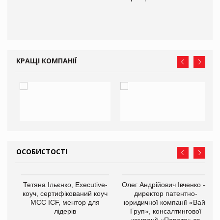
КРАЩІ КОМПАНІЇ
ОСОБИСТОСТІ
,
Тетяна Ільєнко, Executive-
Олег Андрійович Івченко —
ОВ
коуч, сертифікований коуч
директор патентно-
МСС ICF, ментор для
юридичної компанії «Вайз
лідерів
Груп», консалтингової
компанії «Парето» та