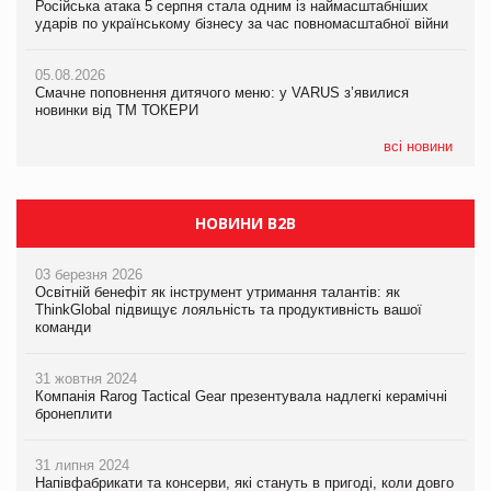
Російська атака 5 серпня стала одним із наймасштабніших
Російська атака 5 серпня стала одним із наймасштабніших
ударів по українському бізнесу за час повномасштабної війни
ударів по українському бізнесу за час повномасштабної війни
05.08.2026
AstraZeneca обговорює найбільшу угоду десятиліття
05.08.2026
05.08.2026
Смачне поповнення дитячого меню: у VARUS з’явилися
Смачне поповнення дитячого меню: у VARUS з’явилися
новинки від ТМ ТОКЕРИ
новинки від ТМ ТОКЕРИ
всі новини
НОВИНИ B2B
03 березня 2026
Освітній бенефіт як інструмент утримання талантів: як
ThinkGlobal підвищує лояльність та продуктивність вашої
команди
31 жовтня 2024
Компанія Rarog Tactical Gear презентувала надлегкі керамічні
бронеплити
31 липня 2024
Напівфабрикати та консерви, які стануть в пригоді, коли довго