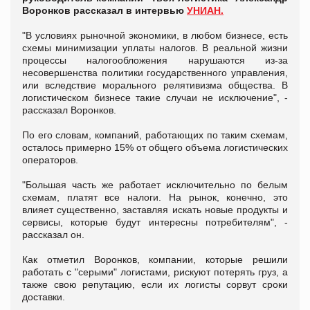
Воронков рассказал в интервью
УНИАН.
"В условиях рыночной экономики, в любом бизнесе, есть
схемы минимизации уплаты налогов. В реальной жизни
процессы налогообложения нарушаются из-за
несовершенства политики государственного управления,
или вследствие морального релятивизма общества. В
логистическом бизнесе такие случаи не исключение", -
рассказал Воронков.
По его словам, компаний, работающих по таким схемам,
осталось примерно 15% от общего объема логистических
операторов.
"Большая часть же работает исключительно по белым
схемам, платят все налоги. На рынок, конечно, это
влияет существенно, заставляя искать новые продукты и
сервисы, которые будут интересны потребителям", -
рассказал он.
Как отметил Воронков, компании, которые решили
работать с "серыми" логистами, рискуют потерять груз, а
также свою репутацию, если их логисты сорвут сроки
доставки.