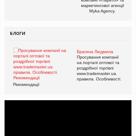
маркетингової агенції
Myka Agency.
БЛОГИ
Брагина Людмила
ї
Просування компанії
а
на порталі оптової та
роздрібної торгівлі
www.trademaster.ua.
і.
правила. Особливості.
Рекомендації
Ре