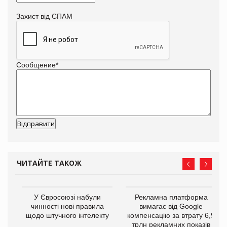
Захист від СПАМ
Сообщение
*
ЧИТАЙТЕ ТАКОЖ
У Євросоюзі набули
Рекламна платформа
го
чинності нові правила
вимагає від Google
щодо штучного інтелекту
компенсацію за втрату 6,9
трлн рекламних показів