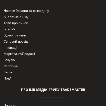
Новини України та закордону
Аналітика ринку
Топи про ринок
Інтерв’ю
Відео-тренінги
Світовий досвід
Інновації
Маркетинг&Продажі
Закупки
Логістика
Закон
Події
ПРО В2В МЕДІА-ГРУПУ TRADEMASTER
Про нас