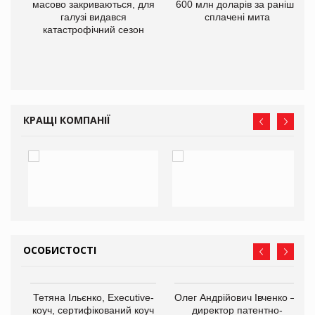
масово закриваються, для
600 млн доларів за раніше
галузі видався
сплачені мита
катастрофічний сезон
КРАЩІ КОМПАНІЇ
ОСОБИСТОСТІ
,
Тетяна Ільєнко, Executive-
Олег Андрійович Івченко —
ОВ
коуч, сертифікований коуч
директор патентно-