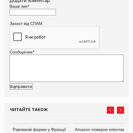
Додати коментар
Ваше імя
*
Захист від СПАМ
Сообщение
*
ЧИТАЙТЕ ТАКОЖ
і
Равликові ферми у Франції
Amazon поверне клієнтам