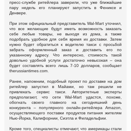
пресс-службе ритейлера заверили, что уже ближайшие
пару недель его планируют запустить в Фениксе и
Денвере.
При этом официальный представитель Wal-Mart уточнил,
что все желающие будут иметь возможность заказать
себе любые товары, не выходя из дома, а также
подобрать удобное для себя время их доставки. Затем
нужно будет обратиться к водителю такси с просьбой
забрать оформленный заказ и доставить его по
указанному адресу. Что интересно, стоимость такой
довольно удобной услуги достаточно невысокая – она
будет составлять всего лишь 7-10 долларов, сообщает
therussiantimes.com.
Ранее, напомним, подобный проект по доставке на дом
ритейлер запустил в Майами, но там решили не
привлекать сервис такси. Авторитетные эксперты
предполагают, что сети Wal-Mart удастся, похоже,
обогнать своего главного на сегодняшний день
конкурента – популярного онлайн-ритейлера Amazon,
осуществляющего поставки продуктов питания жителям
Нью-Йорка, Калифорнии, Сиэтла и Филадельфии.
Кроме того, специалисты отмечают, что америкацы стали