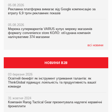
05.08.2026
05.08.2026
05.08.2026
Рекламна платформа вимагає від Google компенсацію за
Рекламна платформа вимагає від Google компенсацію за
Рекламна платформа вимагає від Google компенсацію за
втрату 6,9 трлн рекламних показів
втрату 6,9 трлн рекламних показів
втрату 6,9 трлн рекламних показів
05.08.2026
05.08.2026
05.08.2026
Мережа супермаркетів VARUS купує мережу магазинів
Мережа супермаркетів VARUS купує мережу магазинів
Adidas витратила понад $1 млрд на маркетинг за квартал
формату convenience store КОЛО: об’єднана компанія
формату convenience store КОЛО: об’єднана компанія
налічуватиме 374 магазини
налічуватиме 374 магазини
всі новини
НОВИНИ B2B
03 березня 2026
Освітній бенефіт як інструмент утримання талантів: як
ThinkGlobal підвищує лояльність та продуктивність вашої
команди
31 жовтня 2024
Компанія Rarog Tactical Gear презентувала надлегкі керамічні
бронеплити