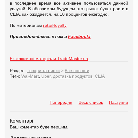
в последнее время всё активнее пользоваться данной
услугой. В обозримом будущем этот рынок будет расти в
США, как ожидается, на 10 процентов ежегодно.
По материалам
retail-loyalty
Присоединяйтесь к нам в
Facebook!
Ексклюзивні матеріали TradeMaster.ua
Раздел:
Товари та ринки
>
Все новости
Теги:
Wal-Mart
,
Uber
,
доставка продуктов
,
США
Попередня
Весь список
Наступна
Коментарі
Ваш коментар буде першим.