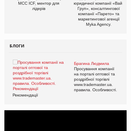
МСС ICF, ментор для
юридичної компанії «Вайз
лідерів
Груп», консалтингової
компанії «Парето» та
маркетингової агенції
Myka Agency.
БЛОГИ
Брагина Людмила
ї
Просування компанії
а
на порталі оптової та
роздрібної торгівлі
www.trademaster.ua.
і.
правила. Особливості.
Рекомендації
Ре