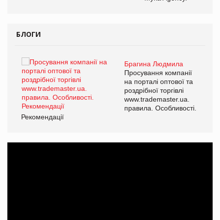
БЛОГИ
Брагина Людмила
ї
Просування компанії
а
на порталі оптової та
роздрібної торгівлі
www.trademaster.ua.
і.
правила. Особливості.
Рекомендації
Ре