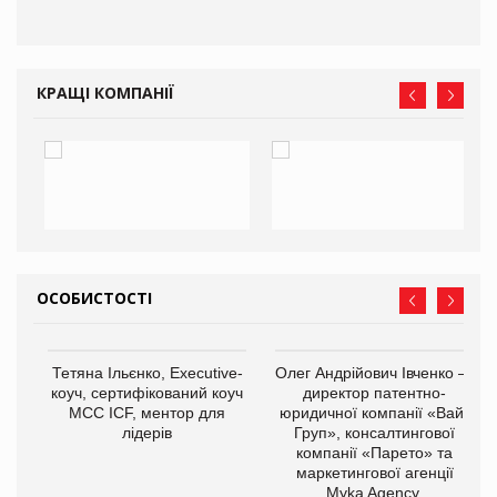
КРАЩІ КОМПАНІЇ
ОСОБИСТОСТІ
,
Тетяна Ільєнко, Executive-
Олег Андрійович Івченко —
ОВ
коуч, сертифікований коуч
директор патентно-
МСС ICF, ментор для
юридичної компанії «Вайз
лідерів
Груп», консалтингової
компанії «Парето» та
маркетингової агенції
Myka Agency.