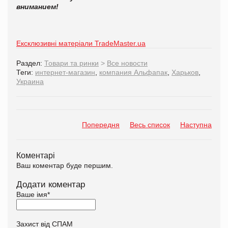
вниманием!
Ексклюзивні матеріали TradeMaster.ua
Раздел:
Товари та ринки
>
Все новости
Теги:
интернет-магазин
,
компания Альфапак
,
Харьков
,
Украина
Попередня
Весь список
Наступна
Коментарі
Ваш коментар буде першим.
Додати коментар
Ваше імя
*
Захист від СПАМ