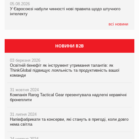
05.08.2026
05.08.2026
05.08.2026
У Євросоюзі набули чинності нові правила щодо штучного
У Євросоюзі набули чинності нові правила щодо штучного
Рекламна платформа вимагає від Google компенсацію за
інтелекту
інтелекту
втрату 6,9 трлн рекламних показів
всі новини
НОВИНИ B2B
03 березня 2026
Освітній бенефіт як інструмент утримання талантів: як
ThinkGlobal підвищує лояльність та продуктивність вашої
команди
31 жовтня 2024
Компанія Rarog Tactical Gear презентувала надлегкі керамічні
бронеплити
31 липня 2024
Напівфабрикати та консерви, які стануть в пригоді, коли довго
нема світла
24 червня 2024