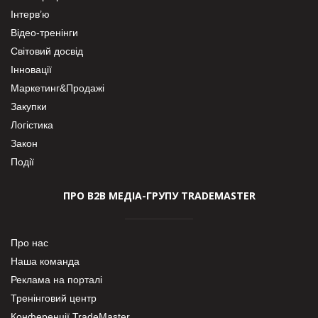
Інтерв’ю
Відео-тренінги
Світовий досвід
Інновації
Маркетинг&Продажі
Закупки
Логістика
Закон
Події
ПРО В2В МЕДІА-ГРУПУ TRADEMASTER
Про нас
Наша команда
Реклама на порталі
Тренінговий центр
Конференції TradeMaster