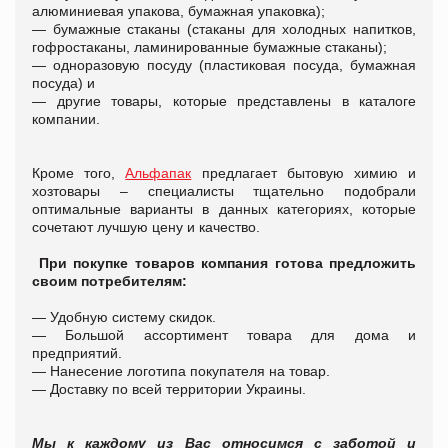
алюминиевая упакова, бумажная упаковка);
— бумажные стаканы (стаканы для холодных напитков,
гофростаканы, ламинированные бумажные стаканы);
— одноразовую посуду (пластиковая посуда, бумажная
посуда) и
— другие товары, которые представлены в каталоге
компании.
Кроме того,
Альфапак
предлагает бытовую химию и
хозтовары – специалисты тщательно подобрали
оптимальные варианты в данных категориях, которые
сочетают лучшую цену и качество.
При покупке товаров компания готова предложить
своим потребителям:
— Удобную систему скидок.
— Большой ассортимент товара для дома и
предприятий.
— Нанесение логотипа покупателя на товар.
— Доставку по всей территории Украины.
Мы к каждому из Вас относимся с заботой и