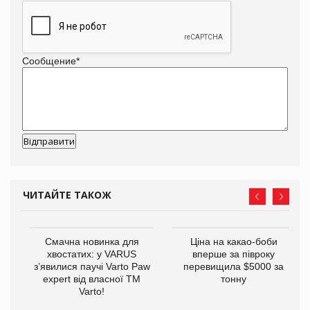
Сообщение
*
ЧИТАЙТЕ ТАКОЖ
у
Смачна новинка для
Ціна на какао-боби
хвостатих: у VARUS
вперше за півроку
з’явилися паучі Varto Paw
перевищила $5000 за
expert від власної ТМ
тонну
Varto!