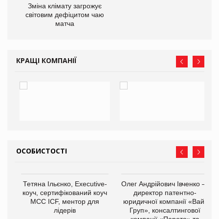
Зміна клімату загрожує
ne
світовим дефіцитом чаю
матча
КРАЩІ КОМПАНІЇ
ОСОБИСТОСТІ
Тетяна Ільєнко, Executive-
Олег Андрійович Івченко —
коуч, сертифікований коуч
директор патентно-
МСС ICF, ментор для
юридичної компанії «Вайз
лідерів
Груп», консалтингової
компанії «Парето» та