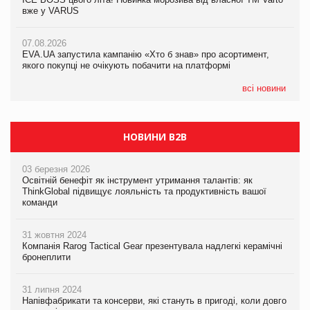
вже у VARUS
вже у VARUS
07.08.2026
Франція заборонила рекламні дзвінки без згоди клієнтів
07.08.2026
07.08.2026
EVA.UA запустила кампанію «Хто б знав» про асортимент,
EVA.UA запустила кампанію «Хто б знав» про асортимент,
якого покупці не очікують побачити на платформі
якого покупці не очікують побачити на платформі
всі новини
НОВИНИ B2B
03 березня 2026
Освітній бенефіт як інструмент утримання талантів: як
ThinkGlobal підвищує лояльність та продуктивність вашої
команди
31 жовтня 2024
Компанія Rarog Tactical Gear презентувала надлегкі керамічні
бронеплити
31 липня 2024
Напівфабрикати та консерви, які стануть в пригоді, коли довго