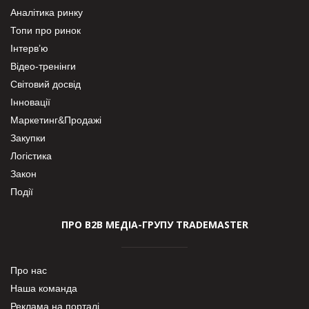
Аналітика ринку
Топи про ринок
Інтерв’ю
Відео-тренінги
Світовий досвід
Інновації
Маркетинг&Продажі
Закупки
Логістика
Закон
Події
ПРО В2В МЕДІА-ГРУПУ TRADEMASTER
Про нас
Наша команда
Реклама на порталі