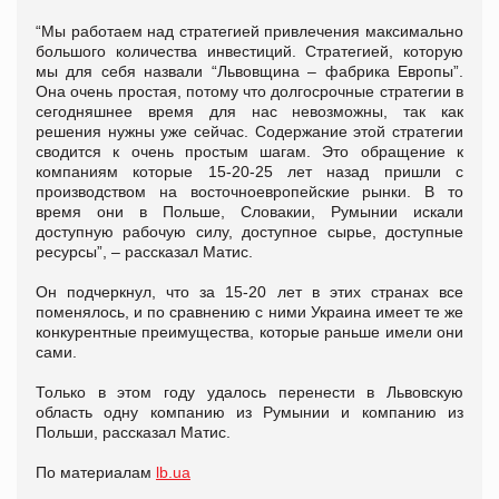
“Мы работаем над стратегией привлечения максимально
большого количества инвестиций. Стратегией, которую
мы для себя назвали “Львовщина – фабрика Европы”.
Она очень простая, потому что долгосрочные стратегии в
сегодняшнее время для нас невозможны, так как
решения нужны уже сейчас. Содержание этой стратегии
сводится к очень простым шагам. Это обращение к
компаниям которые 15-20-25 лет назад пришли с
производством на восточноевропейские рынки. В то
время они в Польше, Словакии, Румынии искали
доступную рабочую силу, доступное сырье, доступные
ресурсы”, – рассказал Матис.
Он подчеркнул, что за 15-20 лет в этих странах все
поменялось, и по сравнению с ними Украина имеет те же
конкурентные преимущества, которые раньше имели они
сами.
Только в этом году удалось перенести в Львовскую
область одну компанию из Румынии и компанию из
Польши, рассказал Матис.
По материалам
lb.ua