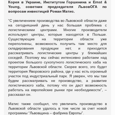
Корея в Украине, Институтом Горшенина и Ernst &
Young, советник председателя ЛьвовОГА по
вопросам инвестиций Роман Матис.
“С увеличением производства во Львовской области даже
на сегодняшний день у нас большая проблема с
логистическими центрами. Многие производители
используют центры, которые находятся в Польше.
Существующие на территории области уже
переполнены, возможность получить там место для
складирования продукции нет, и приходится
рассматривать логистические центры у ближайших
соседей. Поэтому мы сейчас интенсивно работаем над
проектом большого сухопутного логистического хаба на
территории Львовской области. Скорее всего, это будет
территория Яворовского района, где у нас есть огромный
участок под индустриальный парк. Я уверен, что мы там
будем рассматривать не производство, а развитие
логистического хаба, потому что он даст возможность
работать на европейские рынки при необходимости”, –
рассказал он.
Матис также сообщил, что увеличить производство в
Львовской области удалось в том числе за счет новой
программы “Львовщина – фабрика Европы”.