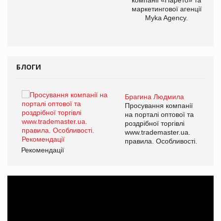
маркетингової агенції
,
Myka Agency.
ОВ
БЛОГИ
Брагина Людмила
ї
Просування компанії
а
на порталі оптової та
роздрібної торгівлі
www.trademaster.ua.
і.
правила. Особливості.
Рекомендації
Ре