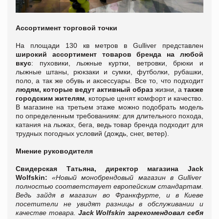
Ассортимент торговой точки
На площади 130 кв метров в Gulliver представлен
широкий ассортимент товаров бренда на любой
вкус
: пуховики, лыжные куртки, ветровки, брюки и
лыжные штаны, рюкзаки и сумки, футболки, рубашки,
поло, а так же обувь и аксессуары. Все то, что подходит
людям, которые ведут активный образ
жизни, а
также
городским жителям
, которые ценят комфорт и качество.
В магазине на третьем этаже можно подобрать модель
по определенным требованиям: для длительного похода,
катания на лыжах, бега, ведь товар бренда подходит для
трудных погодных условий (дождь, снег, ветер).
Мнение руководителя
Свидерская Татьяна, директор магазина Jack
Wolfskin:
«Новый монобрендовый магазин в
Gulliver
полностью соответствует европейским стандартам.
Ведь зайдя в магазин во Франкфурте, и в Киеве
посетители не увидят разницы в обслуживании и
качестве товара.
Jack Wolfskin зарекомендовал себя