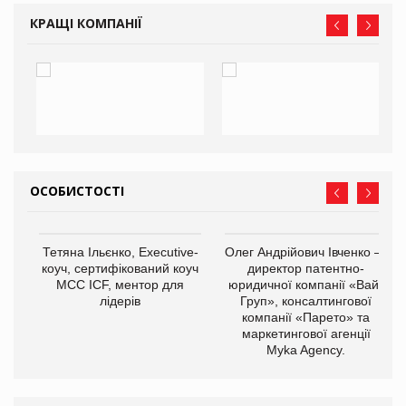
КРАЩІ КОМПАНІЇ
ОСОБИСТОСТІ
,
Тетяна Ільєнко, Executive-
Олег Андрійович Івченко —
ОВ
коуч, сертифікований коуч
директор патентно-
МСС ICF, ментор для
юридичної компанії «Вайз
лідерів
Груп», консалтингової
компанії «Парето» та
маркетингової агенції
Myka Agency.