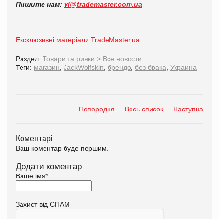
Пишите нам:
vl@trademaster.com.ua
Ексклюзивні матеріали TradeMaster.ua
Раздел:
Товари та ринки
>
Все новости
Теги:
магазин
,
JackWolfskin
,
брендо
,
без брака
,
Украина
Попередня
Весь список
Наступна
Коментарі
Ваш коментар буде першим.
Додати коментар
Ваше імя
*
Захист від СПАМ