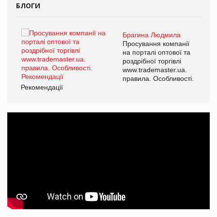
БЛОГИ
Брагина Людмила
ї
Просування компанії
а
на порталі оптової та
роздрібної торгівлі
www.trademaster.ua.
і.
правила. Особливості.
Рекомендації
Ре