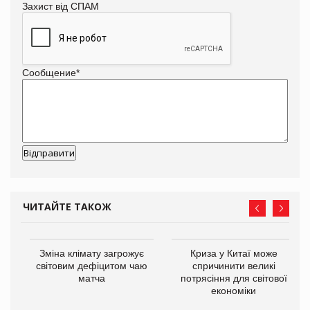
Захист від СПАМ
Сообщение
*
ЧИТАЙТЕ ТАКОЖ
Зміна клімату загрожує
Криза у Китаї може
ne
світовим дефіцитом чаю
спричинити великі
матча
потрясіння для світової
економіки