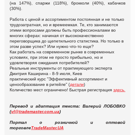
(на 147%), спаржи (118%), брокколи (40%), кабачков
(30%).
Работа с ценой и ассортиментом постоянная и не только
трудозатратная, но и времеемкая. Те, кто занимаются
этими вопросами должны быть профессионалами во
многих сферах: начиная от высококачественно
переговорщика до щепетильного статистика. Но только в
этом разве успех? Или нужно что-то еще?
Как работать на современном рынке в современных
условиях, при этом не просто прибыльно, но и
удовлетворяя ожидания потребителей?
Реальные инструменты от практикующего эксперта
Дмитрия Каширина - 8-9 июля, Киев
практический курс "Эффективный ассортимент и
ценообразование в ритейле" (
детали
)
Количество мест ограничено! Быстрая регистрация
здесь.
Перевод
и адаптация
текста: Валерий ЛОБОВКО
(
vl@trademaster.com.ua
)
Портал о розничной и оптовой
торговле
TradeMaster.UA