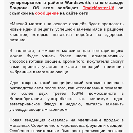
супермаркетов в районе Wandsworth, на юго-западе
Лондона. Об этом сообщает
TradeMaster.UA
со
ссылкой на
сообщение
на сайте сети.
«Мясной магазин на основе овощей» будет предлагать
новые идеи и рецепты успешной замены мяса в рационе
клиентов, которые пытаются перейти на здоровое
питание.
В частности, в «мясном магазине для вегетарианцев»
можно будет узнать более шести альтернативных
способов готовки овощей. Кроме того, покупатели смогут
сами принять участие в части операций, применив
выбранные в магазине овощи.
Идея открыть такой специфический магазин пришла к
руководству сети после того, как исследования показали,
что более двух третей (68%) домохозяйств в
Великобритании употребляют как минимум одно
вегетарианское блюдо в неделю, пытаясь заменить
углеводы овощным гарниром.
Новая тенденция сказалась на увеличении продаж в
магазинах Соединенного королевства фруктов и овощей.
Особенно значительным был рост реализации авокадо