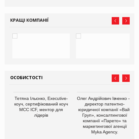
КРАЩІ КОМПАНІЇ
ОСОБИСТОСТІ
,
Тетяна Ільєнко, Executive-
Олег Андрійович Івченко —
ОВ
коуч, сертифікований коуч
директор патентно-
МСС ICF, ментор для
юридичної компанії «Вайз
лідерів
Груп», консалтингової
компанії «Парето» та
маркетингової агенції
Myka Agency.