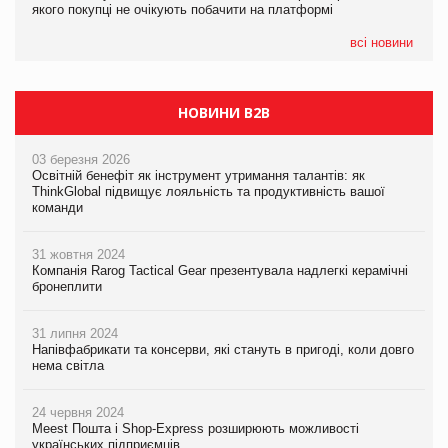
якого покупці не очікують побачити на платформі
якого покупці не очікують побачити на платформі
всі новини
НОВИНИ B2B
03 березня 2026
Освітній бенефіт як інструмент утримання талантів: як
ThinkGlobal підвищує лояльність та продуктивність вашої
команди
31 жовтня 2024
Компанія Rarog Tactical Gear презентувала надлегкі керамічні
бронеплити
31 липня 2024
Напівфабрикати та консерви, які стануть в пригоді, коли довго
нема світла
24 червня 2024
Meest Пошта і Shop-Express розширюють можливості
українських підприємців