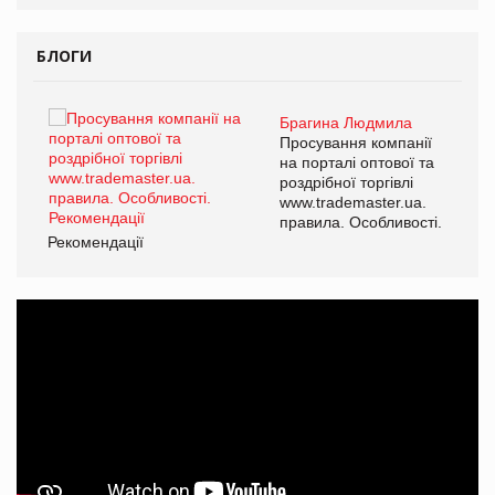
БЛОГИ
Брагина Людмила
ї
Просування компанії
а
на порталі оптової та
роздрібної торгівлі
www.trademaster.ua.
і.
правила. Особливості.
Рекомендації
Ре