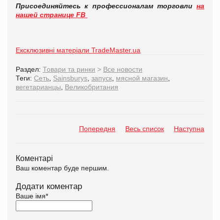
Присоединяйтесь к профессионалам торговли
на
нашей странице FB
Ексклюзивні матеріали TradeMaster.ua
Раздел:
Товари та ринки
>
Все новости
Теги:
Сеть
,
Sainsburys
,
запуск
,
мясной магазин
,
вегетарианцы
,
Великобритания
Попередня
Весь список
Наступна
Коментарі
Ваш коментар буде першим.
Додати коментар
Ваше імя
*