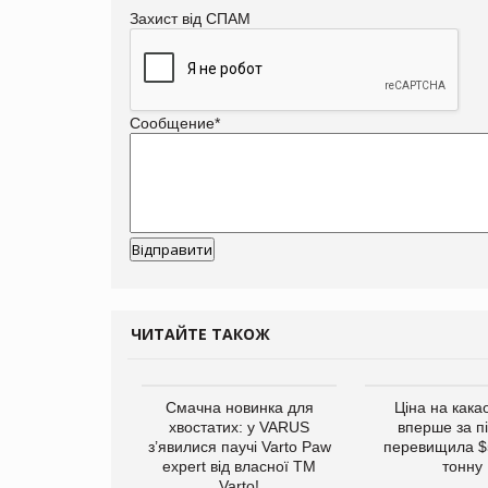
Захист від СПАМ
Сообщение
*
ЧИТАЙТЕ ТАКОЖ
винуватили у
Смачна новинка для
Ціна на кака
ірній рекламі
хвостатих: у VARUS
вперше за п
них продуктів
з’явилися паучі Varto Paw
перевищила $
expert від власної ТМ
тонну
Varto!