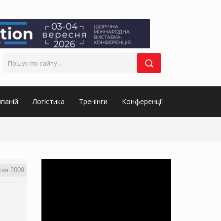
паній
Логістика
Тренінги
Конференції
сня 2009