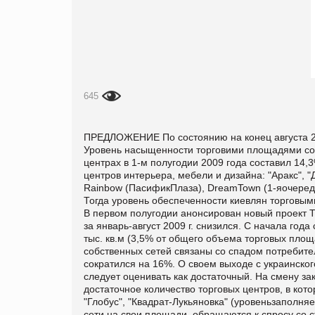
645
ПРЕДЛОЖЕНИЕ По состоянию на конец августа 200
Уровень насыщенности торговими площадями сос
центрах в 1-м полугодии 2009 года составил 14,3
центров интерьера, мебели и дизайна: "Аракс", 
Rainbow (ПасификПлаза), DreamTown (1-яочередь
Тогда уровень обеспеченности киевлян торговым
В первом полугодии анонсирован новый проект 
за январь-август 2009 г. снизился. С начала го
тыс. кв.м (3,5% от общего объема торговых пло
собственных сетей связаны со спадом потребите
сократился на 16%. О своем выходе с украинско
следует оценивать как достаточный. На смену з
достаточное количество торговых центров, в кото
"Глобус", "Квадрат-Лукьяновка" (уровеньзаполн
сети на свои площади, обращаются к спросу 