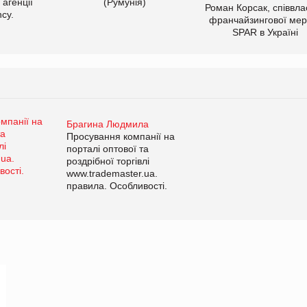
 агенції
(Румунія)
Роман Корсак, співвла
cy.
франчайзингової мер
SPAR в Україні
Брагина Людмила
Просування компанії на
порталі оптової та
роздрібної торгівлі
www.trademaster.ua.
правила. Особливості.
Рекомендації