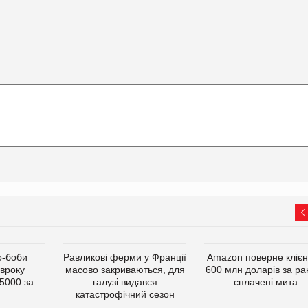
о-боби
Равликові ферми у Франції
Amazon поверне кліє
івроку
масово закриваються, для
600 млн доларів за ра
5000 за
галузі видався
сплачені мита
катастрофічний сезон