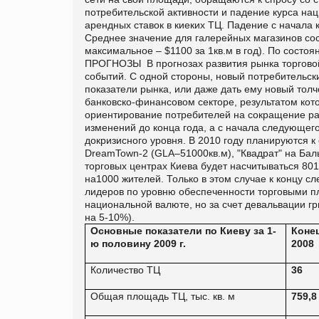
потребительской активности и падение курса н
арендных ставок в киеких ТЦ. Падение с начала 
Среднее значение для галерейных магазинов соста
максимальное – $1100 за 1кв.м в год). По состо
ПРОГНОЗЫ В прогнозах развития рынка торговой
событий. С одной стороны, новый потребительск
показатели рынка, или даже дать ему новый толчо
банковско-финансовом секторе, результатом кот
ориентирование потребителей на сокращение рас
изменений до конца года, а с начала следующег
докризисного уровня. В 2010 году планируются к
DreamTown-2 (GLA–51000кв.м), "Квадрат" на Баль
торговых центрах Киева будет насчитываться 801
на1000 жителей. Только в этом случае к концу с
лидеров по уровню обеспеченности торговыми п
национальной валюте, но за счет девальвации г
на 5-10%).
Основные показатели по Киеву за
1-
Коне
ю половину
2009
г
.
2008
Количество ТЦ
36
Общая площадь ТЦ
,
тыс
.
кв
.
м
759,8