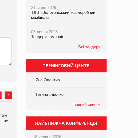
21 січня 2026
ТДВ «Золотоніський маслоробний
комбінат»
03 липня 2023
Тендери компанії
Всі тендери
ТРЕНІНГОВИЙ ЦЕНТР
Яна Олентир
Тетяна Ільєнко
повний список
нтам
У Євросоюзі набули
Рекламна платформа
ніше
чинності нові правила
вимагає від Google
НАЙБЛИЖЧА КОНФЕРЕНЦІЯ
щодо штучного інтелекту
компенсацію за втрату 6,9
трлн рекламних показів
18 червня 2026 |