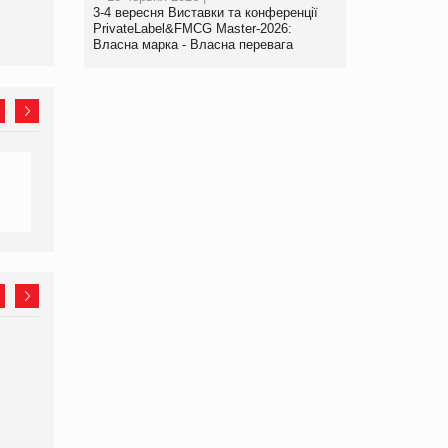
3-4 вересня Виставки та конференції
PrivateLabel&FMCG Master-2026:
Власна марка - Власна перевага
Олексій Логачов-Михайлов
Яна Сараніна, директор
Файно маркет Директор
компанії «УкраМарин»
департаменту з
виробництва