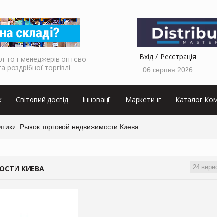
Вхід
Реєстрація
л топ-менеджерів оптової
та роздрібної торгівлі
06 серпня 2026
к
Світовий досвід
Інновації
Маркетинг
Каталог Ком
итики. Рынок торговой недвижимости Киева
24 вере
ОСТИ КИЕВА