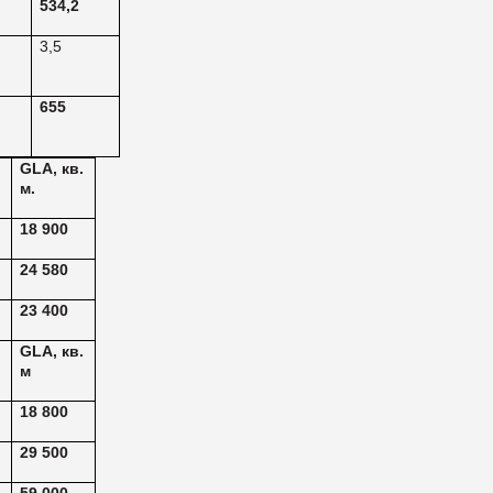
534,2
3,5
655
.
GLA,
кв
.
м
.
18 900
24 580
23 400
.
GLA,
кв
.
м
18 800
29 500
59 000