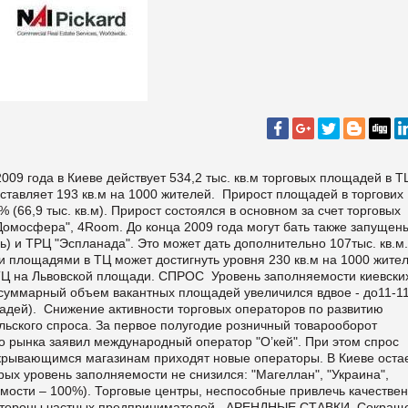
9 года в Киеве действует 534,2 тыс. кв.м торговых площадей в Т
тавляет 193 кв.м на 1000 жителей. Прирост площадей в торгових
% (66,9 тыс. кв.м). Прирост состоялся в основном за счет торговых
"Домосфера", 4Room. До конца 2009 года могут бать также запущен
) и ТРЦ "Эспланада". Это может дать дополнительно 107тыс. кв.м.
и площадями в ТЦ может достигнуть уровня 230 кв.м на 1000 жите
ТЦ на Львовской площади. СПРОС Уровень заполняемости киевски
да суммарный объем вакантных площадей увеличился вдвое - до11-11
щадей). Снижение активности торговых операторов по развитию
льского спроса. За первое полугодие розничный товарооборот
го рынка заявил международный оператор "О’кей". При этом спрос
акрывающимся магазинам приходят новые операторы. В Киеве оста
рых уровень заполняемости не снизился: "Магеллан", "Украина",
яемости – 100%). Торговые центры, неспособные привлечь качестве
со стороны частных предпринимателей. АРЕНДНЫЕ СТАВКИ Сокращ