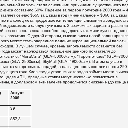
ациональной валюты стали основными причинами существенного па
кризиса составило 60%. Падение за первое полугодие 2009 года – 
вляет сейчас $655 за 1 кв.м в год (минимальное – $360 за 1 кв.м 
янию на конец лета продолжается тенденция снижения арендных ста
 недвижимости следует учитывать 2 возможных варианта развития
ий сезон осень-весна способен поддержать как минимум сегодняш
к к развитию. С другой стороны, высоки риски новой волны кризиса
орого может стать очередное падение курса национальной валюты 
ходов. В лучшем случае, уровень заполняемости останется без
о года может наблюдаться повышение данного показателя до
 открытию: "МегаСити" (GLA–50000кв.м), "Торонто-Киев" (GLA–7000к
зака (GLA–2800кв.м), SkyMall (GLA–49000кв.м). В этом случае в
 тыс. кв.м торговых площадей, а насыщенность составит почти 290 
ледующего года Киев среди украинских городов займет место в числ
лощадями ТЦ. Арендные ставки могут несколько повыситься в
ривны, в долларовом эквиваленте продолжится снижение (до конца 
ц
Август
2009
39
857,3