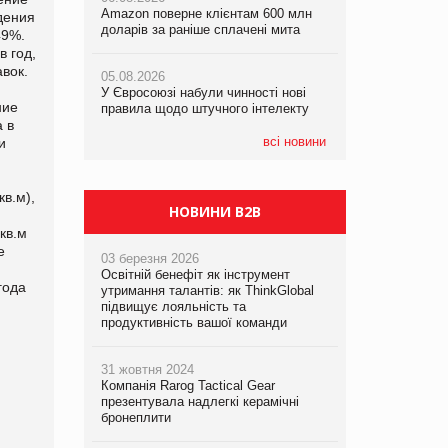
Amazon поверне клієнтам 600 млн
Amazon поверне клієнтам 600 млн
правила щодо штучного інтелекту
дения
доларів за раніше сплачені мита
доларів за раніше сплачені мита
49%.
в год,
05.08.2026
вок.
05.08.2026
05.08.2026
Рекламна платформа вимагає від
У Євросоюзі набули чинності нові
У Євросоюзі набули чинності нові
Google компенсацію за втрату 6,9
ние
правила щодо штучного інтелекту
правила щодо штучного інтелекту
трлн рекламних показів
 в
всі новини
и
в.м),
НОВИНИ B2B
кв.м
е
03 березня 2026
Освітній бенефіт як інструмент
года
утримання талантів: як ThinkGlobal
підвищує лояльність та
продуктивність вашої команди
31 жовтня 2024
Компанія Rarog Tactical Gear
презентувала надлегкі керамічні
бронеплити