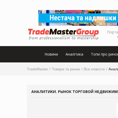
Порта
Новини
Аналітика
Топи про рино
TradeMaster
Товари та ринки
Все новости
Анал
АНАЛИТИКИ. РЫНОК ТОРГОВОЙ НЕДВИЖИМ