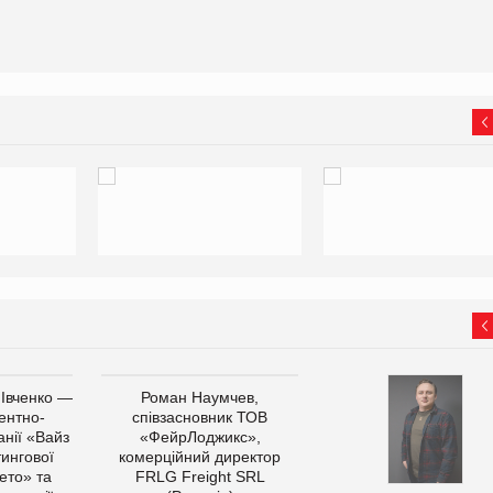
 Івченко —
Роман Наумчев,
ентно-
співзасновник ТОВ
нії «Вайз
«ФейрЛоджикс»,
тингової
комерційний директор
ето» та
FRLG Freight SRL