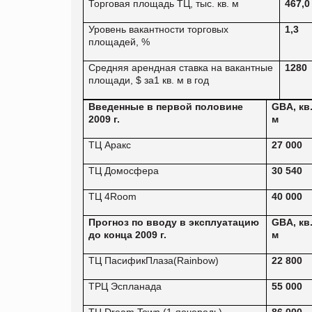
Торговая площадь ТЦ
,
тыс
.
кв
.
м
467,0
Уровень вакантности торговых
1,3
площадей
, %
Средняя арендная ставка на вакантные
1280
площади
, $
за
1
кв
.
м в год
Введенные в первой половине
GBA,
кв
2009
г
.
м
ТЦ Аракс
27 000
ТЦ Домосфера
30 540
ТЦ
4Room
40 000
Прогноз по вводу в эксплуатацию
GBA,
кв
до конца
2009
г
.
м
ТЦ ПасификПлаза
(Rainbow)
22 800
ТРЦ Эспланада
55 000
ТЦ
Dream Town
(1-
яочередь
)
86 000