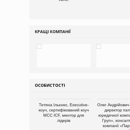
КРАЩІ КОМПАНІЇ
ОСОБИСТОСТІ
Тетяна Ільєнко, Executive-
Олег Андрійович
коуч, сертифікований коуч
директор пат
МСС ICF, ментор для
юридичної компа
лідерів
Груп», консал
компанії «Пар