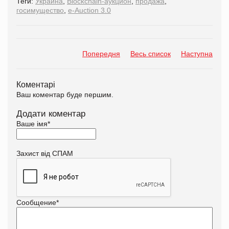
Теги:
Украина
,
Blockchain-аукцион
,
продажа
,
гоcимущество
,
e-Auction 3.0
Попередня
Весь список
Наступна
Коментарі
Ваш коментар буде першим.
Додати коментар
Ваше імя
*
Захист від СПАМ
Сообщение
*