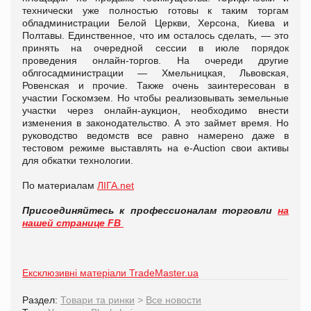
технически уже полностью готовы к таким торгам
обладминистрации Белой Церкви, Херсона, Киева и
Полтавы. Единственное, что им осталось сделать, — это
принять на очередной сессии в июле порядок
проведения онлайн-торгов. На очереди другие
облгосадминистрации — Хмельницкая, Львовская,
Ровенская и прочие. Также очень заинтересован в
участии Госкомзем. Но чтобы реализовывать земельные
участки через онлайн-аукцион, необходимо внести
изменения в законодательство. А это займет время. Но
руководство ведомств все равно намерено даже в
тестовом режиме выставлять на e-Аuction свои активы
для обкатки технологии.
По материалам
ЛІГА.net
Присоединяйтесь к профессионалам торговли
на
нашей странице FB
Ексклюзивні матеріали TradeMaster.ua
Раздел:
Товари та ринки
>
Все новости