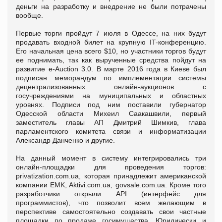
деньги на разработку и внедрение не были потрачены
вообще.
Первые торги пройдут 7 июля в Одессе, на них будут
продавать входной билет на крупную IT-конференцию.
Его начальная цена всего $10, но участники торгов будут
ее поднимать, так как вырученные средства пойдут на
развитие е-Аuction 3.0. В марте 2016 года в Киеве был
подписан меморандум по имплементации системы
децентрализованных онлайн-аукционов с
госучреждениями на муниципальных и областных
уровнях. Подписи под ним поставили губернатор
Одесской области Михеил Саакашвили, первый
заместитель главы АП Дмитрий Шимкив, глава
парламентского комитета связи и информатизации
Александр Данченко и другие.
На данный момент в систему интегрировались три
онлайн-площадки для проведения торгов:
privatization.com.ua, которая принадлежит американской
компании EMK, Aktivi.com.ua, govsale.com.ua. Кроме того
разработчики открыли API (интерфейс для
программистов), что позволит всем желающим в
перспективе самостоятельно создавать свои частные
площадки по продаже госимущества. Юридически и