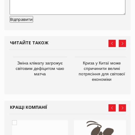
ЧИТАЙТЕ ТАКОЖ
Зміна клімату загрожує
Криза у Китаї може
ne
світовим дефіцитом чаю
спричинити великі
матча
потрясіння для світової
економіки
КРАЩІ КОМПАНІЇ