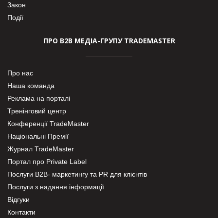
Закон
Події
ПРО В2В МЕДІА-ГРУПУ TRADEMASTER
Про нас
Наша команда
Реклама на порталі
Тренінговий центр
Конференції TradeMaster
Національні Премії
Журнал TradeMaster
Портал про Private Label
Послуги В2В- маркетингу та PR для клієнтів
Послуги з надання інформації
Відгуки
Контакти