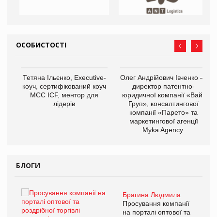
ОСОБИСТОСТІ
,
Тетяна Ільєнко, Executive-
Олег Андрійович Івченко —
ОВ
коуч, сертифікований коуч
директор патентно-
МСС ICF, ментор для
юридичної компанії «Вайз
лідерів
Груп», консалтингової
компанії «Парето» та
маркетингової агенції
Myka Agency.
БЛОГИ
Брагина Людмила
ї
Просування компанії
а
на порталі оптової та