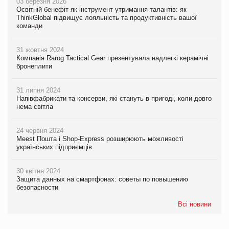
03 березня 2026
Освітній бенефіт як інструмент утримання талантів: як
ThinkGlobal підвищує лояльність та продуктивність вашої
команди
31 жовтня 2024
Компанія Rarog Tactical Gear презентувала надлегкі керамічні
бронеплити
31 липня 2024
Напівфабрикати та консерви, які стануть в пригоді, коли довго
нема світла
24 червня 2024
Meest Пошта і Shop-Express розширюють можливості
українських підприємців
30 квітня 2024
Защита данных на смартфонах: советы по повышению
безопасности
Всі новини