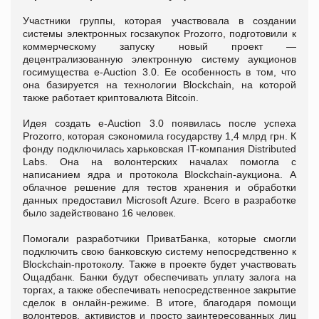
Участники группы, которая участвовала в создании
системы электронных госзакупок Prozorro, подготовили к
коммерческому запуску новый проект —
децентрализованную электронную систему аукционов
гоcимущества e-Auction 3.0. Ее особенность в том, что
она базируется на технологии Blockchain, на которой
также работает криптовалюта Bitcoin.
Идея создать e-Auction 3.0 появилась после успеха
Prozorro, которая сэкономила государству 1,4 млрд грн. К
фонду подключилась харьковская IT-компания Distributed
Labs. Она на волонтерских началах помогла с
написанием ядра и протокола Blockchain-аукциона. А
облачное решение для тестов хранения и обработки
данных предоставил Microsoft Azure. Всего в разработке
было задействовано 16 человек.
Помогали разработчики ПриватБанка, которые смогли
подключить свою банковскую систему непосредственно к
Blockchain-протоколу. Также в проекте будет участвовать
Ощадбанк. Банки будут обеспечивать уплату залога на
торгах, а также обеспечивать непосредственное закрытие
сделок в онлайн-режиме. В итоге, благодаря помощи
волонтеров, активистов и просто заинтересованных лиц