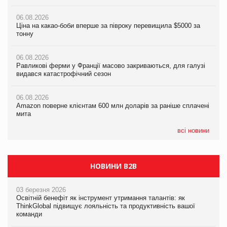
06.08.2026
06.08.2026
06.08.2026
Ціна на какао-боби вперше за півроку перевищила $5000 за
Ціна на какао-боби вперше за півроку перевищила $5000 за
Равликові ферми у Франції масово закриваються, для галузі
тонну
тонну
видався катастрофічний сезон
06.08.2026
06.08.2026
06.08.2026
Равликові ферми у Франції масово закриваються, для галузі
Равликові ферми у Франції масово закриваються, для галузі
Amazon поверне клієнтам 600 млн доларів за раніше сплачені
видався катастрофічний сезон
видався катастрофічний сезон
мита
06.08.2026
06.08.2026
05.08.2026
Amazon поверне клієнтам 600 млн доларів за раніше сплачені
Amazon поверне клієнтам 600 млн доларів за раніше сплачені
У Євросоюзі набули чинності нові правила щодо штучного
мита
мита
інтелекту
всі новини
НОВИНИ B2B
03 березня 2026
Освітній бенефіт як інструмент утримання талантів: як
ThinkGlobal підвищує лояльність та продуктивність вашої
команди