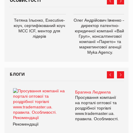
ОСОБИСТОСТІ
Тетяна Ільєнко, Executive-
Олег Андрійович Івченко —
коуч, сертифікований коуч
директор патентно-
МСС ICF, ментор для
юридичної компанії «Вайз
лідерів
Груп», консалтингової
компанії «Парето» та
маркетингової агенції
Myka Agency.
БЛОГИ
Брагина Людмила
Просування компанії
на порталі оптової та
роздрібної торгівлі
www.trademaster.ua.
правила. Особливості.
Рекомендації