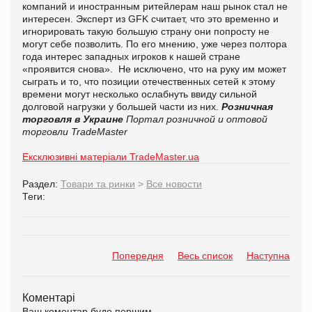
компаний и иностранным ритейлерам наш рынок стал не
интересен. Эксперт из GFK считает, что это временно и
игнорировать такую большую страну они попросту не
могут себе позволить. По его мнению, уже через полтора
года интерес западных игроков к нашей стране
«проявится снова». Не исключено, что на руку им может
сыграть и то, что позиции отечественных сетей к этому
времени могут несколько ослабнуть ввиду сильной
долговой нагрузки у большей части из них.
Розничная
торговля в Украине
Портал розничной и оптовой
торговли TradeMaster
Ексклюзивні матеріали TradeMaster.ua
Раздел:
Товари та ринки
>
Все новости
Теги:
Попередня
Весь список
Наступна
Коментарі
Ваш коментар буде першим.