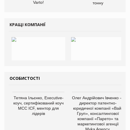
Varto!
тонну
КРАЩІ КОМПАНІЇ
ОСОБИСТОСТІ
Тетяна Ільєнко, Executive-
Олег Андрійович Івченко —
коуч, сертифікований коуч
директор патентно-
МСС ICF, ментор для
юридичної компанії «Вайз
лідерів
Груп», консалтингової
компанії «Парето» та
маркетингової агенції
Myka Agency.