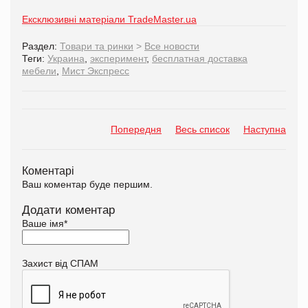
Ексклюзивні матеріали TradeMaster.ua
Раздел:
Товари та ринки
>
Все новости
Теги:
Украина
,
эксперимент
,
бесплатная доставка
мебели
,
Мист Экспресс
Попередня
Весь список
Наступна
Коментарі
Ваш коментар буде першим.
Додати коментар
Ваше імя
*
Захист від СПАМ