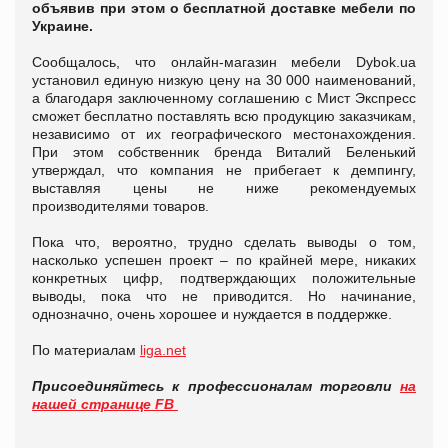
объявив при этом о бесплатной доставке мебели по
Украине.
Сообщалось, что онлайн-магазин мебели Dybok.ua
установил единую низкую цену на 30 000 наименований,
а благодаря заключенному соглашению с Мист Экспресс
сможет бесплатно поставлять всю продукцию заказчикам,
независимо от их географического местонахождения.
При этом собственник бренда Виталий Беленький
утверждал, что компания не прибегает к демпингу,
выставляя цены не ниже рекомендуемых
производителями товаров.
Пока что, вероятно, трудно сделать выводы о том,
насколько успешен проект – по крайней мере, никаких
конкретных цифр, подтверждающих положительные
выводы, пока что не приводится. Но начинание,
однозначно, очень хорошее и нуждается в поддержке.
По материалам
liga.net
Присоединяйтесь к профессионалам торговли
на
нашей странице FB