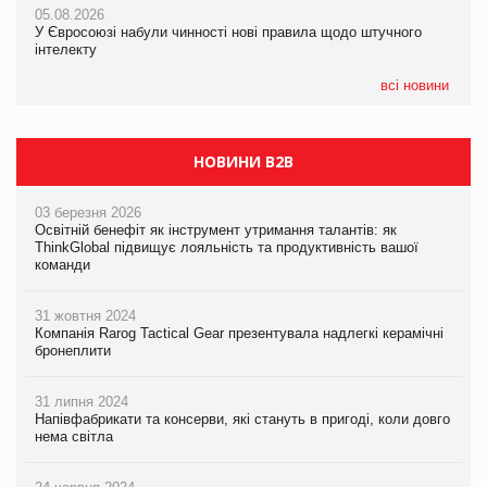
05.08.2026
05.08.2026
05.08.2026
У Євросоюзі набули чинності нові правила щодо штучного
У Євросоюзі набули чинності нові правила щодо штучного
Рекламна платформа вимагає від Google компенсацію за
інтелекту
інтелекту
втрату 6,9 трлн рекламних показів
всі новини
НОВИНИ B2B
03 березня 2026
Освітній бенефіт як інструмент утримання талантів: як
ThinkGlobal підвищує лояльність та продуктивність вашої
команди
31 жовтня 2024
Компанія Rarog Tactical Gear презентувала надлегкі керамічні
бронеплити
31 липня 2024
Напівфабрикати та консерви, які стануть в пригоді, коли довго
нема світла