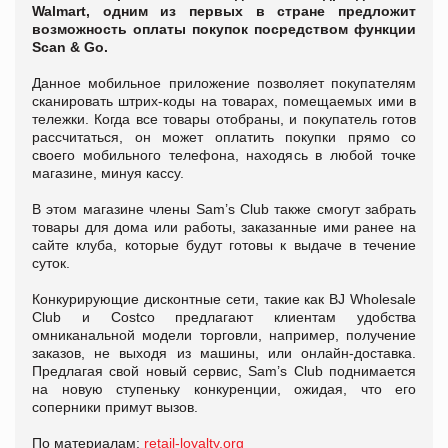
Walmart, одним из первых в стране предложит
возможность оплаты покупок посредством функции
Scan & Go.
Данное мобильное приложение позволяет покупателям
сканировать штрих-коды на товарах, помещаемых ими в
тележки. Когда все товары отобраны, и покупатель готов
рассчитаться, он может оплатить покупки прямо со
своего мобильного телефона, находясь в любой точке
магазине, минуя кассу.
В этом магазине члены Sam’s Club также смогут забрать
товары для дома или работы, заказанные ими ранее на
сайте клуба, которые будут готовы к выдаче в течение
суток.
Конкурирующие дисконтные сети, такие как BJ Wholesale
Club и Costco предлагают клиентам удобства
омниканальной модели торговли, например, получение
заказов, не выходя из машины, или онлайн-доставка.
Предлагая свой новый сервис, Sam’s Club поднимается
на новую ступеньку конкуренции, ожидая, что его
соперники примут вызов.
По материалам:
retail-loyalty.org