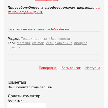
Присоединяйтесь к профессионалам торговли
на
нашей странице FB
Ексклюзивні матеріали TradeMaster.ua
Раздел:
Товари та ринки
>
Все новости
Теги:
Магазин
,
Walmart
,
cеть
,
Sam’s Club
,
процесс
покупок
Попередня
Весь список
Наступна
Коментарі
Ваш коментар буде першим.
Додати коментар
Ваше імя
*