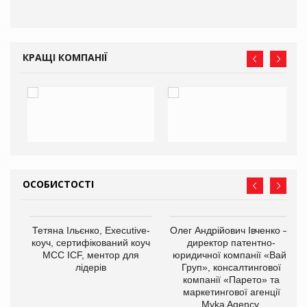
КРАЩІ КОМПАНІЇ
ОСОБИСТОСТІ
,
Тетяна Ільєнко, Executive-
Олег Андрійович Івченко —
ОВ
коуч, сертифікований коуч
директор патентно-
МСС ICF, ментор для
юридичної компанії «Вайз
лідерів
Груп», консалтингової
компанії «Парето» та
маркетингової агенції
Myka Agency.