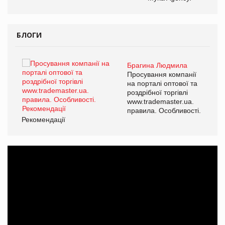
БЛОГИ
Брагина Людмила
Просування компанії
на порталі оптової та
роздрібної торгівлі
www.trademaster.ua.
правила. Особливості.
Рекомендації
Ре