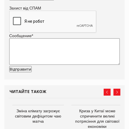
Захист від СПАМ
Сообщение
*
ЧИТАЙТЕ ТАКОЖ
Зміна клімату загрожує
Криза у Китаї може
ne
світовим дефіцитом чаю
спричинити великі
матча
потрясіння для світової
економіки