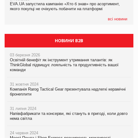
EVA.UA запустила кампанію «Хто б знав» про асортимент,
EVA.UA запустила кампанію «Хто б знав» про асортимент,
якого покупці не очікують побачити на платформі
якого покупці не очікують побачити на платформі
всі новини
НОВИНИ B2B
03 березня 2026
Освітній бенефіт як інструмент утримання талантів: як
ThinkGlobal підвищує лояльність та продуктивність вашої
команди
31 жовтня 2024
Компанія Rarog Tactical Gear презентувала надлегкі керамічні
бронеплити
31 липня 2024
Напівфабрикати та консерви, які стануть в пригоді, коли довго
нема світла
24 червня 2024
Meest Пошта і Shop-Express розширюють можливості