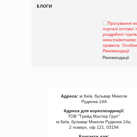
БЛОГИ
Брагина Людмила
Просування компанії на
порталі оптової та
роздрібної торгівлі
www.trademaster.ua.
правила. Особливості.
ії
Рекомендації
Адреса:
м.Київ, бульвар Миколи
Руденка 14А
Адреса для кореспонденції:
ТОВ "Tрейд Мастер Груп"
м.Київ, бульвар Миколи Руденка 14а,
2 поверх, оф 121, 03194
Контакти для: