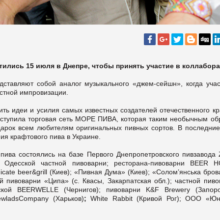
лись 15 июля в Днепре, чтобы принять участие в коллабора
ставляют собой аналог музыкального «джем-сейшн», когда учас
естной импровизации.
ить идеи и усилия самых известных создателей отечественного к
ыступила торговая сеть МОРЕ ПИВА, которая таким необычным об
дарок всем любителям оригинальных пивных сортов. В последние
ия крафтового пива в Украине.
пива состоялись на базе Первого Днепропетровского пивзавода Z
и Одесской частной пивоварни; ресторана-пивоварни BEER 
dicate beer&grill (Киев); «Пивная Дума» (Киев); «Солом’янська бро
ой пивоварни «Ципа» (с. Квасы, Закарпатская обл.); частной пив
рской BEERWELLE (Чернигов); пивоварни K&F Brewery (Запоро
ewladsCompany (Харьков)
;
White Rabbit (Кривой Рог); ООО «Юн