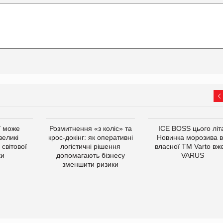
ї може
Розмитнення «з коліс» та
ICE BOSS цього літ
великі
крос-докінг: як оперативні
Новинка морозива в
світової
логістичні рішення
власної ТМ Varto вж
ки
допомагають бізнесу
VARUS
зменшити ризики