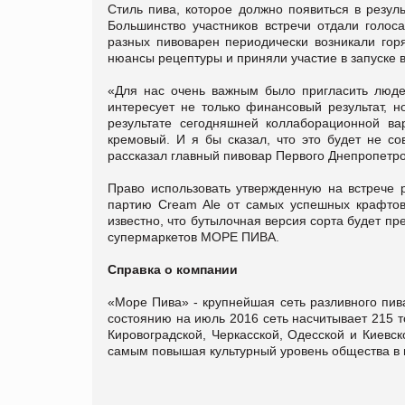
Стиль пива, которое должно появиться в резул
Большинство участников встречи отдали голос
разных пивоварен периодически возникали гор
нюансы рецептуры и приняли участие в запуске в
«Для нас очень важным было пригласить люде
интересует не только финансовый результат, н
результате сегодняшней коллаборационной вар
кремовый. И я бы сказал, что это будет не с
рассказал главный пивовар Первого Днепропетро
Право использовать утвержденную на встрече 
партию Cream Ale от самых успешных крафтов
известно, что бутылочная версия сорта будет п
супермаркетов МОРЕ ПИВА.
Справка о компании
«Море Пива» - крупнейшая сеть разливного пива
состоянию на июль 2016 сеть насчитывает 215 т
Кировоградской, Черкасской, Одесской и Киевс
самым повышая культурный уровень общества в