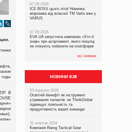
07.08.2026
07.08.2026
ICE BOSS цього літа! Новинка
ICE BOSS цього літа! Новинка
07.08.2026
морозива від власної ТМ Varto вже у
морозива від власної ТМ Varto вже у
Франція заборонила рекламні дзвінки
VARUS
VARUS
без згоди клієнтів
07.08.2026
07.08.2026
EVA.UA запустила кампанію «Хто б
EVA.UA запустила кампанію «Хто б
ции.
знав» про асортимент, якого покупці
знав» про асортимент, якого покупці
не очікують побачити на платформі
не очікують побачити на платформі
тники
всі новини
рафта,
разом
НОВИНИ B2B
 годы
03 березня 2026
IP. В
Освітній бенефіт як інструмент
HOUSE
утримання талантів: як ThinkGlobal
варня»
підвищує лояльність та
оварни
продуктивність вашої команди
жье);
итек»
31 жовтня 2024
Компанія Rarog Tactical Gear