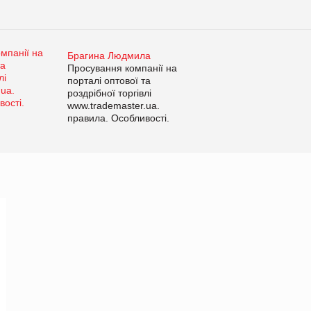
Брагина Людмила
Просування компанії на
порталі оптової та
роздрібної торгівлі
www.trademaster.ua.
правила. Особливості.
Рекомендації