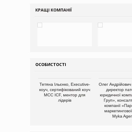
КРАЩІ КОМПАНІЇ
ОСОБИСТОСТІ
арас Ігорович,
Тетяна Ільєнко, Executive-
Олег Андрійович
иробництва ТОВ
коуч, сертифікований коуч
директор пат
Герчак"
МСС ICF, ментор для
юридичної компа
лідерів
Груп», консал
компанії «Пар
маркетингової
Myka Agen