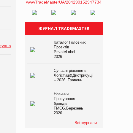
ЖУРНАЛ TRADEMASTER
Каталог Головних
тупна
Проєктів
PrivateLabel –
2026
Сучасні рішення в
Логістиці&Дистрибуції
– 2026. Травень
Новинки.
Просування
брендів
FMCG.Березень
2026
Всі журнали