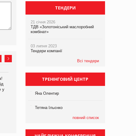
ТЕНДЕРИ
21 січня 2026
ТДВ «Золотоніський маслоробний
комбінат»
03 липня 2023
Тендери компанії
Всі тендери
а!
EVA.UA запустила
Kraft Heinz скоротила
ТРЕНІНГОВИЙ ЦЕНТР
ід
кампанію «Хто б знав» про
збиток у першому півріччі
е у
асортимент, якого покупці
Яна Олентир
не очікують побачити на
платформі
Тетяна Ільєнко
повний список
НАЙБЛИЖЧА КОНФЕРЕНЦІЯ