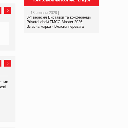
18 червня 2026 |
3-4 вересня Виставки та конференції
PrivateLabel&FMCG Master-2026:
Власна марка - Власна перевага
сник
Олексій Логачов-Михайлов
Яна Сараніна, директор
ежі
Файно маркет Директор
компанії «УкраМарин»
департаменту з
виробництва