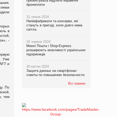
презентувала надлегкі керамічні
ания.
бронеплити
елями
рдили
31 липня 2024
Напівфабрикати та консерви, які
стануть в пригоді, коли довго нема
торых
світла
ель в
стой,
к», -
24 червня 2024
Meest Пошта і Shop-Express
розширюють можливості українських
ервую
підприємців
. Уже
RAFT и
30 квітня 2024
Защита данных на смартфонах:
советы по повышению безопасности
Всі новини
ду. По
вской,
, тем