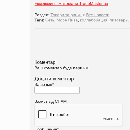
Ексклюзивні матеріали TradeMaster.ua
Раздел:
Товари та ринки
>
Все новости
Теги:
Сеть
,
Море Пива
,
коллаборация
,
пивовары
Коментарі
Ваш коментар буде першим.
Додати коментар
Ваше імя
*
Захист від СПАМ
Сообщение
*