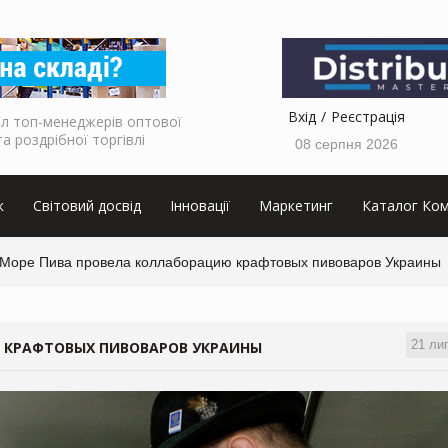
Вхід
Реєстрація
л топ-менеджерів оптової
та роздрібної торгівлі
08 серпня 2026
к
Світовий досвід
Інновації
Маркетинг
Каталог Ком
 Море Пива провела коллаборацию крафтовых пивоваров Украины
21 ли
 КРАФТОВЫХ ПИВОВАРОВ УКРАИНЫ