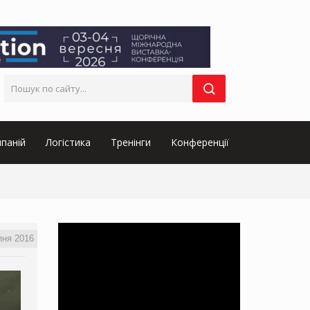
паній
Логістика
Тренінги
Конференції
пня 2016