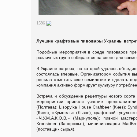
1586
Лучшие крафтовые пивовары Украины встрети
Подобные мероприятия в среде пивоваров пред
различных групп собираются на сцене для совм
В Украине встреча, на которой удалось объедин
состоялась впервые. Организатором события в
решила отметить свое семилетие и сделать по
компания активно формирует культуру потреблен
Встреча и обсуждение рецептуры нового сорта 
мероприятии приняли участие представител
(Полтава); Lisopylka House Craftbeer (Киев); Syn
(Киев); «Кумпель» (Львов); крафтовой гуцульск
«Ч.У.М.А.К.О.В.» (Мариуполь); пивной масте
Kronsbeer (Запорожье); минипивоварни MadBr
(поставщик сырья).