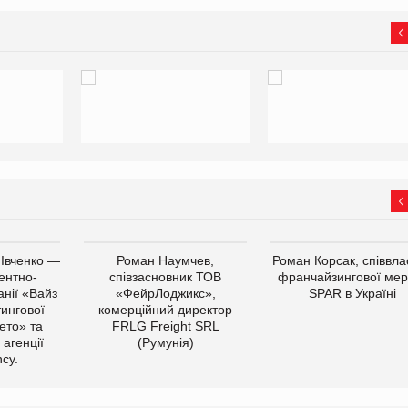
 Івченко —
Роман Наумчев,
Роман Корсак, співвла
ентно-
співзасновник ТОВ
франчайзингової мер
нії «Вайз
«ФейрЛоджикс»,
SPAR в Україні
тингової
комерційний директор
ето» та
FRLG Freight SRL
 агенції
(Румунія)
cy.