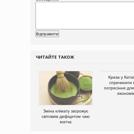
ЧИТАЙТЕ ТАКОЖ
ує виробника
Криза у Кита
добавок Thorne
спричинити 
потрясіння для 
економі
Зміна клімату загрожує
світовим дефіцитом чаю
матча