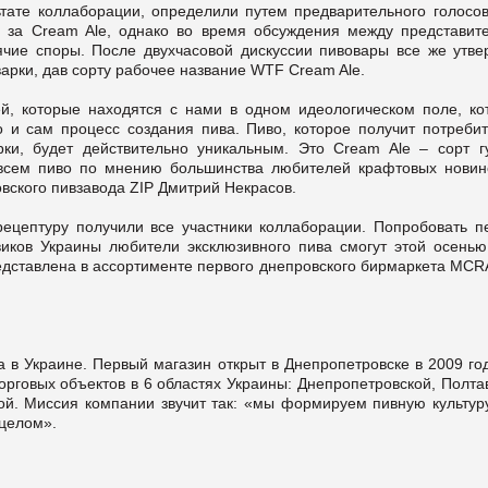
ьтате коллаборации, определили путем предварительного голосов
а за Cream Ale, однако во время обсуждения между представит
ячие споры. После двухчасовой дискуссии пивовары все же утве
арки, дав сорту рабочее название WTF Cream Ale.
й, которые находятся с нами в одном идеологическом поле, ко
о и сам процесс создания пива. Пиво, которое получит потребит
ки, будет действительно уникальным. Это Cream Ale – сорт гу
овсем пиво по мнению большинства любителей крафтовых новино
вского пивзавода ZIP Дмитрий Некрасов.
рецептуру получили все участники коллаборации. Попробовать п
иков Украины любители эксклюзивного пива смогут этой осенью
редставлена в ассортименте первого днепровского бирмаркета MC
 в Украине. Первый магазин открыт в Днепропетровске в 2009 го
орговых объектов в 6 областях Украины: Днепропетровской, Полта
кой. Миссия компании звучит так: «мы формируем пивную культуру
 целом».