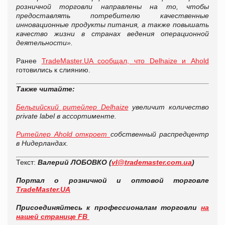
розничной торговли направлены на то, чтобы
предоставлять потребителю качественные
инновационные продукты питания, а также повышать
качество жизни в странах ведения операционной
деятельности».
Ранее
TradeMaster.UA сообщал, что Delhaize и Ahold
готовились к слиянию.
Также читайте:
Бельгийский ритейлер Delhaize
увеличит количество
private label в ассортименте.
Ритейлер Ahold откроет
собственный распредцентр
в Нидерландах.
Текст:
Валерий ЛОБОВКО (
vl@trademaster.com.ua
)
Портал о розничной и оптовой торговле
TradeMaster.UA
Присоединяйтесь к профессионалам торговли
на
нашей странице FB