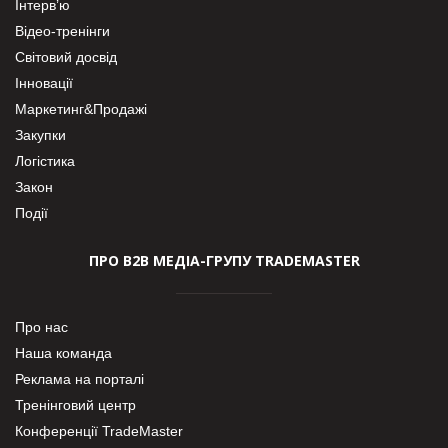
Інтерв’ю
Відео-тренінги
Світовий досвід
Інновації
Маркетинг&Продажі
Закупки
Логістика
Закон
Події
ПРО В2В МЕДІА-ГРУПУ TRADEMASTER
Про нас
Наша команда
Реклама на порталі
Тренінговий центр
Конференції TradeMaster