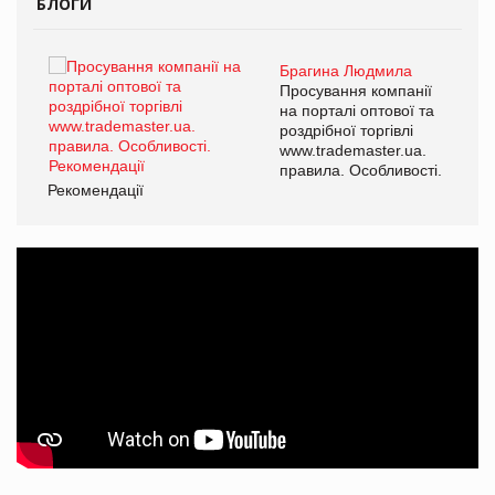
БЛОГИ
Брагина Людмила
ї
Просування компанії
а
на порталі оптової та
роздрібної торгівлі
www.trademaster.ua.
і.
правила. Особливості.
Рекомендації
Ре