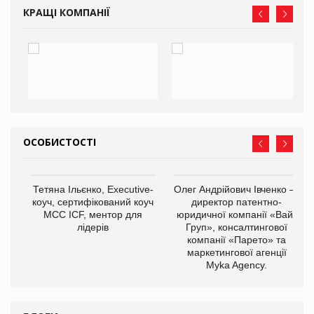
КРАЩІ КОМПАНІЇ
ОСОБИСТОСТІ
,
Тетяна Ільєнко, Executive-
Олег Андрійович Івченко —
ОВ
коуч, сертифікований коуч
директор патентно-
МСС ICF, ментор для
юридичної компанії «Вайз
лідерів
Груп», консалтингової
компанії «Парето» та
маркетингової агенції
Myka Agency.