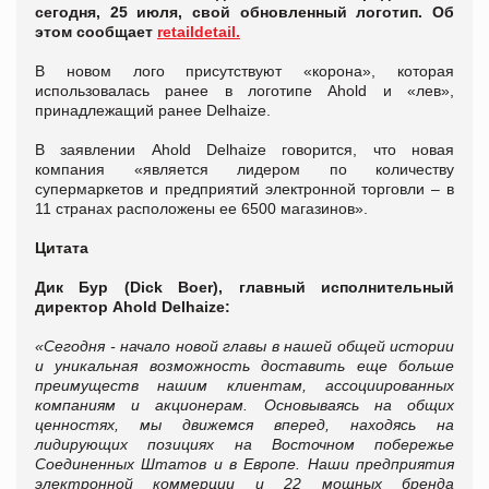
сегодня, 25 июля, свой обновленный логотип. Об
этом сообщает
retaildetail.
В новом лого присутствуют «корона», которая
использовалась ранее в логотипе Ahold и «лев»,
принадлежащий ранее Delhaize.
В заявлении Ahold Delhaize говорится, что новая
компания «является лидером по количеству
супермаркетов и предприятий электронной торговли – в
11 странах расположены ее 6500 магазинов».
Цитата
Дик Бур (Dick Boer), главный исполнительный
директор Ahold Delhaize:
«Сегодня - начало новой главы в нашей общей истории
и уникальная возможность доставить еще больше
преимуществ нашим клиентам, ассоциированных
компаниям и акционерам. Основываясь на общих
ценностях, мы движемся вперед, находясь на
лидирующих позициях на Восточном побережье
Соединенных Штатов и в Европе. Наши предприятия
электронной коммерции и 22 мощных бренда