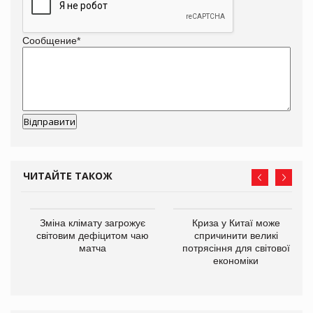
Сообщение
*
ЧИТАЙТЕ ТАКОЖ
Зміна клімату загрожує
Криза у Китаї може
ne
світовим дефіцитом чаю
спричинити великі
матча
потрясіння для світової
економіки