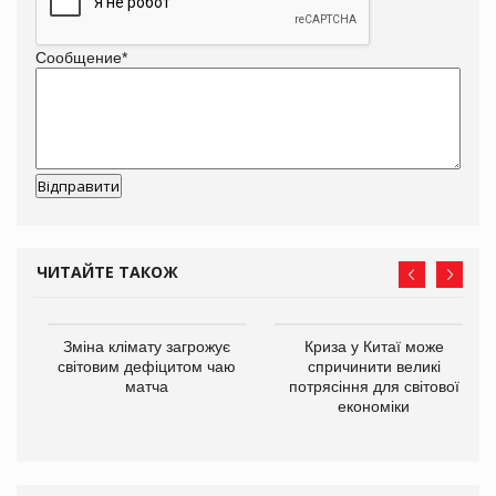
Сообщение
*
ЧИТАЙТЕ ТАКОЖ
Зміна клімату загрожує
Криза у Китаї може
ne
світовим дефіцитом чаю
спричинити великі
матча
потрясіння для світової
економіки