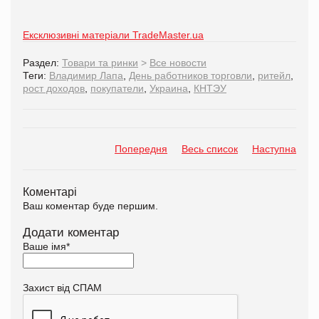
Ексклюзивні матеріали TradeMaster.ua
Раздел:
Товари та ринки
>
Все новости
Теги:
Владимир Лапа
,
День работников торговли
,
ритейл
,
рост доходов
,
покупатели
,
Украина
,
КНТЭУ
Попередня
Весь список
Наступна
Коментарі
Ваш коментар буде першим.
Додати коментар
Ваше імя
*
Захист від СПАМ