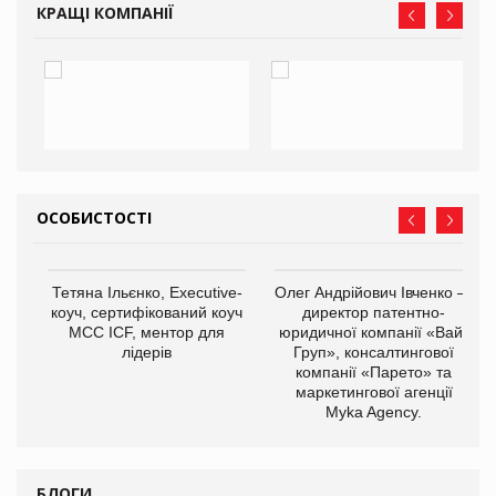
КРАЩІ КОМПАНІЇ
ОСОБИСТОСТІ
,
Тетяна Ільєнко, Executive-
Олег Андрійович Івченко —
ОВ
коуч, сертифікований коуч
директор патентно-
МСС ICF, ментор для
юридичної компанії «Вайз
лідерів
Груп», консалтингової
компанії «Парето» та
маркетингової агенції
Myka Agency.
БЛОГИ