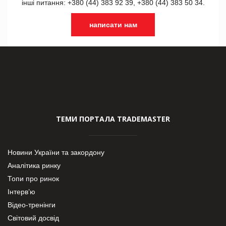
інші питання: +380 (44) 383 92 39, +380 (44) 383 50 34.
написати нам
ТЕМИ ПОРТАЛА TRADEMASTER
Новини України та закордону
Аналітика ринку
Топи про ринок
Інтерв’ю
Відео-тренінги
Світовий досвід