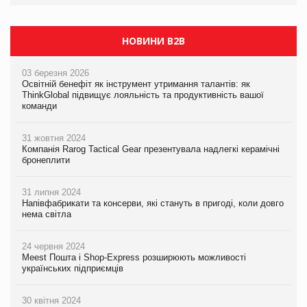
НОВИНИ B2B
03 березня 2026
Освітній бенефіт як інструмент утримання талантів: як
ThinkGlobal підвищує лояльність та продуктивність вашої
команди
31 жовтня 2024
Компанія Rarog Tactical Gear презентувала надлегкі керамічні
бронеплити
31 липня 2024
Напівфабрикати та консерви, які стануть в пригоді, коли довго
нема світла
24 червня 2024
Meest Пошта і Shop-Express розширюють можливості
українських підприємців
30 квітня 2024