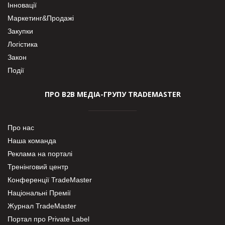
Інновації
Маркетинг&Продажі
Закупки
Логістика
Закон
Події
ПРО В2В МЕДІА-ГРУПУ TRADEMASTER
Про нас
Наша команда
Реклама на порталі
Тренінговий центр
Конференції TradeMaster
Національні Премії
Журнал TradeMaster
Портал про Private Label