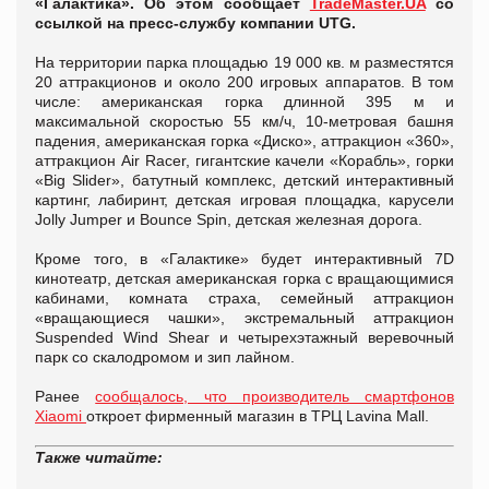
«Галактика». Об этом сообщает
TradeMaster.UA
со
ссылкой на пресс-службу компании UTG.
На территории парка площадью 19 000 кв. м разместятся
20 аттракционов и около 200 игровых аппаратов. В том
числе: американская горка длинной 395 м и
максимальной скоростью 55 км/ч, 10-метровая башня
падения, американская горка «Диско», аттракцион «360»,
аттракцион Air Racer, гигантские качели «Корабль», горки
«Big Slider», батутный комплекс, детский интерактивный
картинг, лабиринт, детская игровая площадка, карусели
Jolly Jumper и Bounce Spin, детская железная дорога.
Кроме того, в «Галактике» будет интерактивный 7D
кинотеатр, детская американская горка с вращающимися
кабинами, комната страха, семейный аттракцион
«вращающиеся чашки», экстремальный аттракцион
Suspended Wind Shear и четырехэтажный веревочный
парк со скалодромом и зип лайном.
Ранее
сообщалось, что производитель смартфонов
Xiaomi
откроет фирменный магазин в ТРЦ Lavina Mall.
Также читайте: