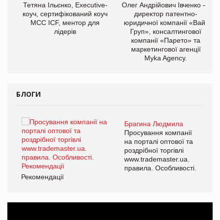
,
Тетяна Ільєнко, Executive-
Олег Андрійович Івченко —
ОВ
коуч, сертифікований коуч
директор патентно-
МСС ICF, ментор для
юридичної компанії «Вайз
лідерів
Груп», консалтингової
компанії «Парето» та
маркетингової агенції
Myka Agency.
БЛОГИ
Брагина Людмила
ї
Просування компанії
а
на порталі оптової та
роздрібної торгівлі
www.trademaster.ua.
і.
правила. Особливості.
Рекомендації
Ре