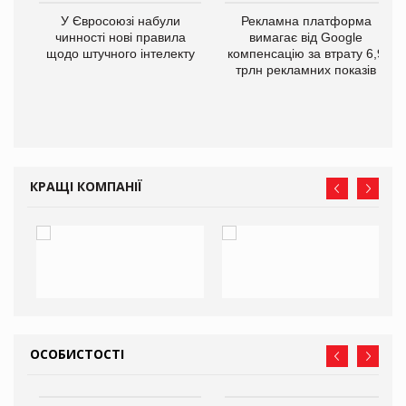
У Євросоюзі набули
Рекламна платформа
го
чинності нові правила
вимагає від Google
щодо штучного інтелекту
компенсацію за втрату 6,9
трлн рекламних показів
КРАЩІ КОМПАНІЇ
ОСОБИСТОСТІ