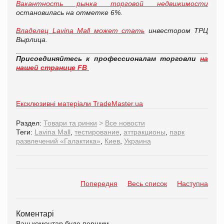
Вакантность рынка торговой недвижимости
остановилась на отметке 6%.
Владелец Lavina Mall может стать
инвестором ТРЦ
Вырлица.
Присоединяйтесь к профессионалам торговли
на
нашей странице FB
Ексклюзивні матеріали TradeMaster.ua
Раздел:
Товари та ринки
>
Все новости
Теги:
Lavina Mall
,
тестирование
,
аттракционы
,
парк
развлечений «Галактика»
,
Киев
,
Украина
Попередня
Весь список
Наступна
Коментарі
Ваш коментар буде першим.