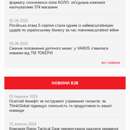
формату convenience store КОЛО: об’єднана компанія
формату convenience store КОЛО: об’єднана компанія
налічуватиме 374 магазини
налічуватиме 374 магазини
05.08.2026
Amazon звинуватили у недостовірній рекламі екологічних
05.08.2026
05.08.2026
продуктів
Російська атака 5 серпня стала одним із наймасштабніших
Російська атака 5 серпня стала одним із наймасштабніших
ударів по українському бізнесу за час повномасштабної війни
ударів по українському бізнесу за час повномасштабної війни
05.08.2026
AstraZeneca обговорює найбільшу угоду десятиліття
05.08.2026
05.08.2026
Смачне поповнення дитячого меню: у VARUS з’явилися
Смачне поповнення дитячого меню: у VARUS з’явилися
новинки від ТМ ТОКЕРИ
новинки від ТМ ТОКЕРИ
всі новини
НОВИНИ B2B
03 березня 2026
Освітній бенефіт як інструмент утримання талантів: як
ThinkGlobal підвищує лояльність та продуктивність вашої
команди
31 жовтня 2024
Компанія Rarog Tactical Gear презентувала надлегкі керамічні