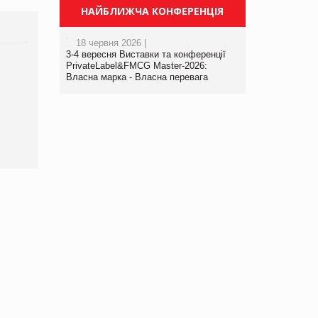
НАЙБЛИЖЧА КОНФЕРЕНЦІЯ
18 червня 2026 |
3-4 вересня Виставки та конференції
PrivateLabel&FMCG Master-2026:
Брагина Людмила
Власна марка - Власна перевага
Просування компанії на
порталі оптової та
роздрібної торгівлі
www.trademaster.ua.
правила. Особливості.