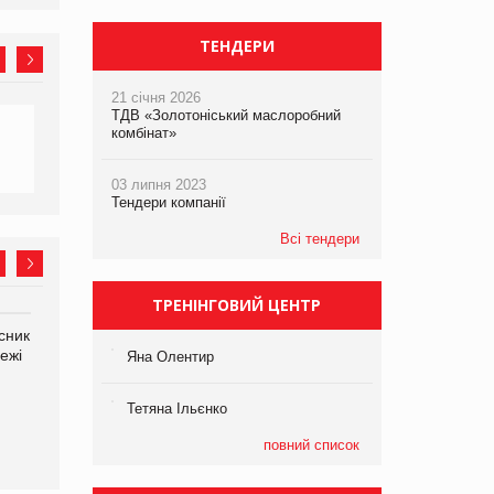
ТЕНДЕРИ
21 січня 2026
ТДВ «Золотоніський маслоробний
комбінат»
03 липня 2023
Тендери компанії
Всі тендери
ТРЕНІНГОВИЙ ЦЕНТР
сник
Олексій Логачов-Михайлов
Яна Сараніна, директор
ежі
Файно маркет Директор
компанії «УкраМарин»
Яна Олентир
департаменту з
виробництва
Тетяна Ільєнко
повний список