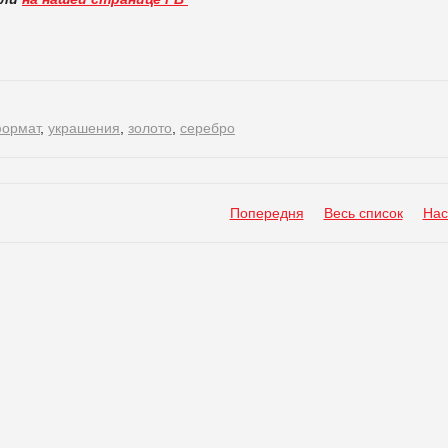
ормат
,
украшения
,
золото
,
серебро
Попередня
Весь список
Нас