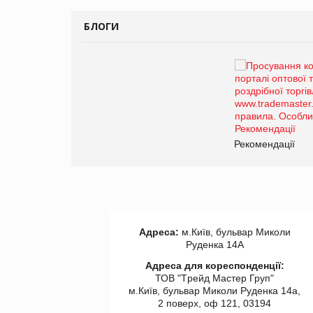
БЛОГИ
Брагина Людмила
Просування компанії на
порталі оптової та
роздрібної торгівлі
www.trademaster.ua.
правила. Особливості.
ії
Рекомендації
Адреса:
м.Київ, бульвар Миколи
Руденка 14А
Адреса для кореспонденції:
ТОВ "Tрейд Мастер Груп"
м.Київ, бульвар Миколи Руденка 14а,
2 поверх, оф 121, 03194