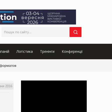
паній
Логістика
Тренінги
Конференції
 форматов
пня 2016