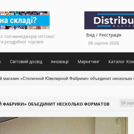
Вхід
Реєстрація
л топ-менеджерів оптової
та роздрібної торгівлі
06 серпня 2026
к
Світовий досвід
Інновації
Маркетинг
Каталог Ком
й магазин «Столичной Ювелирной Фабрики» объединит несколько
09 сер
 ФАБРИКИ» ОБЪЕДИНИТ НЕСКОЛЬКО ФОРМАТОВ