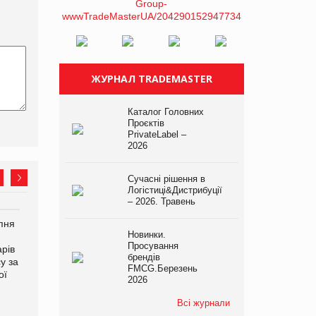
ЖУРНАЛ TRADEMASTER
Каталог Головних
Проєктів
PrivateLabel –
2026
Сучасні рішення в
Логістиці&Дистрибуції
– 2026. Травень
рпня
Смачне поповнення
Сергій Лісунов про
Новинки.
дитячого меню: у VARUS
заморожені хлібобулочні
Просування
рів
з’явилися новинки від ТМ
вироби на
брендів
у за
ТОКЕРИ
PrivateLabel&FMCG Master
FMCG.Березень
ої
2026
2026
Всі журнали