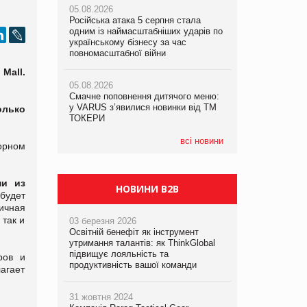
05.08.2026
05.08.2026
рекламі екологічних продуктів
Російська атака 5 серпня стала
Російська атака 5 серпня стала
одним із наймасштабніших ударів по
одним із наймасштабніших ударів по
05.08.2026
українському бізнесу за час
українському бізнесу за час
AstraZeneca обговорює найбільшу
повномасштабної війни
повномасштабної війни
угоду десятиліття
Mall.
05.08.2026
05.08.2026
Смачне поповнення дитячого меню:
Смачне поповнення дитячого меню:
у VARUS з’явилися новинки від ТМ
у VARUS з’явилися новинки від ТМ
олько
ТОКЕРИ
ТОКЕРИ
всі новини
орном
ми из
НОВИНИ B2B
будет
ичная
так и
03 березня 2026
Освітній бенефіт як інструмент
утримання талантів: як ThinkGlobal
підвищує лояльність та
ров и
продуктивність вашої команди
агает
31 жовтня 2024