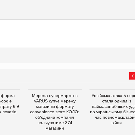
атформа
Мережа супермаркетів
Російська атака 5 се
Google
VARUS купує мережу
стала одним із
втрату 6,9
магазинів формату
наймасштабніших уда
 показів
convenience store КОЛО:
по українському бізнес
об’єднана компанія
час повномасштабн
налічуватиме 374
війни
магазини