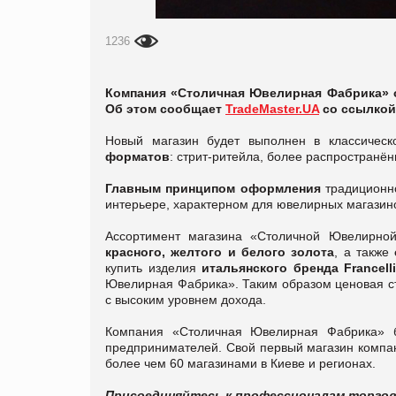
1236
Компания «Столичная Ювелирная Фабрика» от
Об этом сообщает
TradeMaster.UA
со ссылкой
Новый магазин будет выполнен в классическ
форматов
: стрит-ритейла, более распространён
Главным принципом оформления
традиционно
интерьере, характерном для ювелирных магазин
Ассортимент магазина «Столичной Ювелирно
красного, желтого и белого золота
, а также
купить изделия
итальянского бренда Francell
Ювелирная Фабрика». Таким образом ценовая ст
с высоким уровнем дохода.
Компания «Столичная Ювелирная Фабрика» б
предпринимателей. Свой первый магазин компан
более чем 60 магазинами в Киеве и регионах.
Присоединяйтесь к профессионалам торго