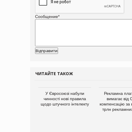
Сообщение
*
ЧИТАЙТЕ ТАКОЖ
у Зеландію
У Євросоюзі набули
Рекламна пл
22,1% світового
чинності нові правила
вимагає від 
ту молочної
щодо штучного інтелекту
компенсацію за 
одукції
трлн рекламних