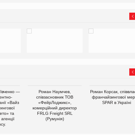
 Івченко —
Роман Наумчев,
Роман Корсак, співвла
ентно-
співзасновник ТОВ
франчайзингової мер
нії «Вайз
«ФейрЛоджикс»,
SPAR в Україні
тингової
комерційний директор
ето» та
FRLG Freight SRL
 агенції
(Румунія)
cy.