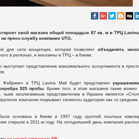
кроет свой магазин общей площадью 87 кв. м в ТРЦ Lavina 
 на пресс-службу компании UTG.
ой для сети концепции, которая позволяет
объединять неск
ного в регионах, и магазины в ТРЦ – в Киеве.
 выступает представление максимального ассортимента в прост
ов.
й Фабрики» в ТРЦ Lavina Mall будет представлен
украшения
серебра 925 пробы
. Кроме того, в этом магазине также можно 
i
, чьим эксклюзивным представителем в Украине является «Стол
ратегия компании покрывает сегменты аудитории как со средним, 
ыла основана в Киеве в 1997 году группой опытных ювели
ия открыла в 2011-м году. На сегодняшний день компания распол
вли
на нашей странице FB