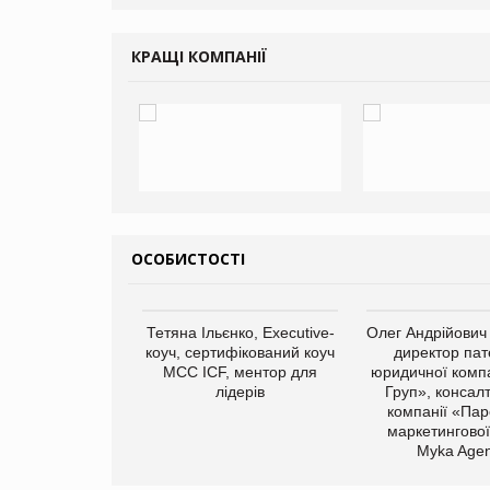
КРАЩІ КОМПАНІЇ
ОСОБИСТОСТІ
арас Ігорович,
Тетяна Ільєнко, Executive-
Олег Андрійович
иробництва ТОВ
коуч, сертифікований коуч
директор пат
Герчак"
МСС ICF, ментор для
юридичної компа
лідерів
Груп», консал
компанії «Пар
маркетингової
Myka Agen