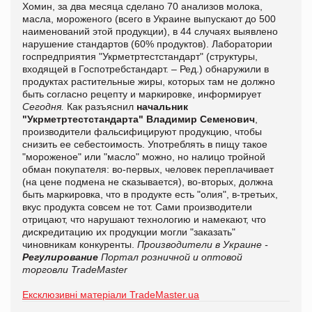
Хомин, за два месяца сделано 70 анализов молока,
масла, мороженого (всего в Украине выпускают до 500
наименований этой продукции), в 44 случаях выявлено
нарушение стандартов (60% продуктов). Лаборатории
госпредприятия "Укрметртестстандарт" (структуры,
входящей в Госпотребстандарт. – Ред.) обнаружили в
продуктах растительные жиры, которых там не должно
быть согласно рецепту и маркировке, информирует
Сегодня.
Как разъяснил
начальник
"Укрметртестстандарта" Владимир Семенович
,
производители фальсифицируют продукцию, чтобы
снизить ее себестоимость. Употреблять в пищу такое
"мороженое" или "масло" можно, но налицо тройной
обман покупателя: во-первых, человек переплачивает
(на цене подмена не сказывается), во-вторых, должна
быть маркировка, что в продукте есть "олия", в-третьих,
вкус продукта совсем не тот. Сами производители
отрицают, что нарушают технологию и намекают, что
дискредитацию их продукции могли "заказать"
чиновникам конкуренты.
Производители в Украине -
Регулирование
Портал розничной и оптовой
торговли TradeMaster
Ексклюзивні матеріали TradeMaster.ua