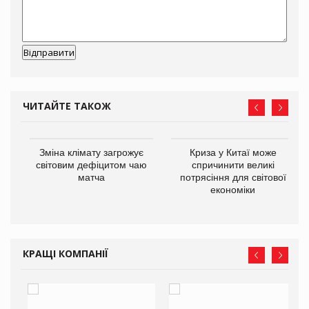
ЧИТАЙТЕ ТАКОЖ
Зміна клімату загрожує
Криза у Китаї може
ne
світовим дефіцитом чаю
спричинити великі
матча
потрясіння для світової
економіки
КРАЩІ КОМПАНІЇ