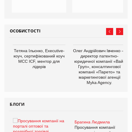
ОСОБИСТОСТІ
,
Тетяна Ільєнко, Executive-
Олег Андрійович Івченко —
ОВ
коуч, сертифікований коуч
директор патентно-
МСС ICF, ментор для
юридичної компанії «Вайз
лідерів
Груп», консалтингової
компанії «Парето» та
маркетингової агенції
Myka Agency.
БЛОГИ
Брагина Людмила
ї
Просування компанії