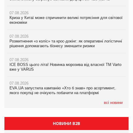
07.08.2026
07.08.2026
07.08.2026
Криза у Китаї може спричинити великі потрясіння для світової
Криза у Китаї може спричинити великі потрясіння для світової
Криза у Китаї може спричинити великі потрясіння для світової
економіки
економіки
економіки
07.08.2026
07.08.2026
07.08.2026
Розмитнення «з коліс» та крос-докінг: як оперативні логістичні
Розмитнення «з коліс» та крос-докінг: як оперативні логістичні
Kraft Heinz скоротила збиток у першому півріччі
рішення допомагають бізнесу зменшити ризики
рішення допомагають бізнесу зменшити ризики
07.08.2026
07.08.2026
07.08.2026
Продажі Hugo Boss впали на 9%
ICE BOSS цього літа! Новинка морозива від власної ТМ Varto
ICE BOSS цього літа! Новинка морозива від власної ТМ Varto
вже у VARUS
вже у VARUS
07.08.2026
Франція заборонила рекламні дзвінки без згоди клієнтів
07.08.2026
07.08.2026
EVA.UA запустила кампанію «Хто б знав» про асортимент,
EVA.UA запустила кампанію «Хто б знав» про асортимент,
якого покупці не очікують побачити на платформі
якого покупці не очікують побачити на платформі
всі новини
НОВИНИ B2B