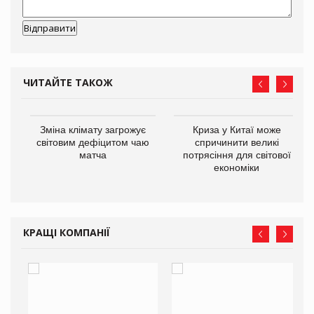
ЧИТАЙТЕ ТАКОЖ
Зміна клімату загрожує
Криза у Китаї може
ne
світовим дефіцитом чаю
спричинити великі
матча
потрясіння для світової
економіки
КРАЩІ КОМПАНІЇ