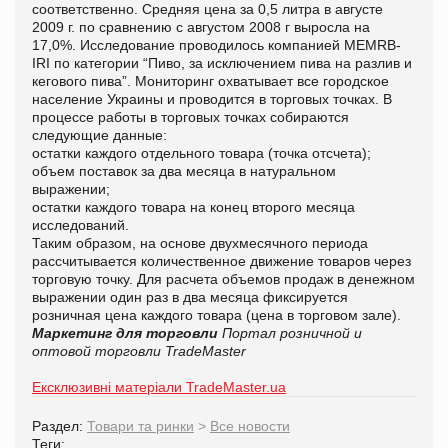
соответственно. Средняя цена за 0,5 литра в августе
2009 г. по сравнению с августом 2008 г выросла на
17,0%. Исследование проводилось компанией MEMRB-
IRI по категории “Пиво, за исключением пива на разлив и
кегового пива”. Мониторинг охватывает все городское
население Украины и проводится в торговых точках. В
процессе работы в торговых точках собираются
следующие данные:
остатки каждого отдельного товара (точка отсчета);
объем поставок за два месяца в натуральном
выражении;
остатки каждого товара на конец второго месяца
исследований.
Таким образом, на основе двухмесячного периода
рассчитывается количественное движение товаров через
торговую точку. Для расчета объемов продаж в денежном
выражении один раз в два месяца фиксируется
розничная цена каждого товара (цена в торговом зале).
Маркетинг для торговли
Портал розничной и
оптовой торговли TradeMaster
Ексклюзивні матеріали TradeMaster.ua
Раздел:
Товари та ринки
>
Все новости
Теги: