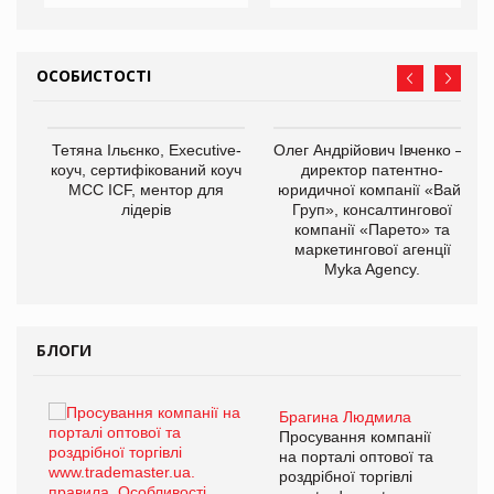
ОСОБИСТОСТІ
,
Тетяна Ільєнко, Executive-
Олег Андрійович Івченко —
ОВ
коуч, сертифікований коуч
директор патентно-
МСС ICF, ментор для
юридичної компанії «Вайз
лідерів
Груп», консалтингової
компанії «Парето» та
маркетингової агенції
Myka Agency.
БЛОГИ
Брагина Людмила
ї
Просування компанії
а
на порталі оптової та
роздрібної торгівлі