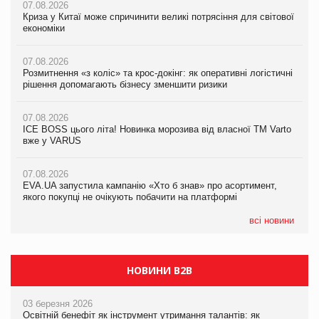
07.08.2026
07.08.2026
07.08.2026
Криза у Китаї може спричинити великі потрясіння для світової
Криза у Китаї може спричинити великі потрясіння для світової
Криза у Китаї може спричинити великі потрясіння для світової
економіки
економіки
економіки
07.08.2026
07.08.2026
07.08.2026
Розмитнення «з коліс» та крос-докінг: як оперативні логістичні
Розмитнення «з коліс» та крос-докінг: як оперативні логістичні
Kraft Heinz скоротила збиток у першому півріччі
рішення допомагають бізнесу зменшити ризики
рішення допомагають бізнесу зменшити ризики
07.08.2026
07.08.2026
07.08.2026
Продажі Hugo Boss впали на 9%
ICE BOSS цього літа! Новинка морозива від власної ТМ Varto
ICE BOSS цього літа! Новинка морозива від власної ТМ Varto
вже у VARUS
вже у VARUS
07.08.2026
Франція заборонила рекламні дзвінки без згоди клієнтів
07.08.2026
07.08.2026
EVA.UA запустила кампанію «Хто б знав» про асортимент,
EVA.UA запустила кампанію «Хто б знав» про асортимент,
якого покупці не очікують побачити на платформі
якого покупці не очікують побачити на платформі
всі новини
НОВИНИ B2B
03 березня 2026
Освітній бенефіт як інструмент утримання талантів: як