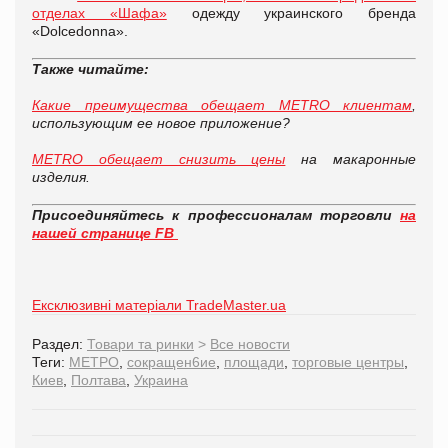
отделах «Шафа»
одежду украинского бренда
«Dolcedonna».
Также читайте:
Какие преимущества обещает METRO клиентам
,
использующим ее новое приложение?
METRO обещает снизить цены
на макаронные
изделия.
Присоединяйтесь к профессионалам торговли
на
нашей странице FB
Ексклюзивні матеріали TradeMaster.ua
Раздел:
Товари та ринки
>
Все новости
Теги:
МЕТРО
,
сокращен6ие
,
площади
,
торговые центры
,
Киев
,
Полтава
,
Украина