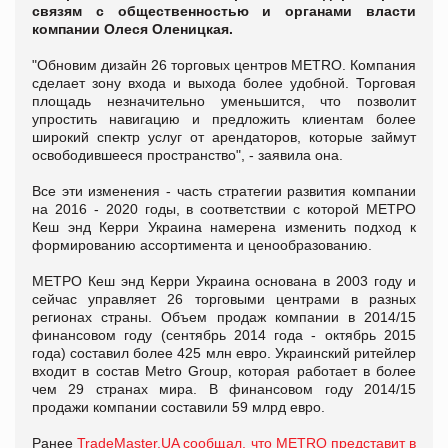
связям с общественностью и органами власти
компании Олеся Оленицкая.
"Обновим дизайн 26 торговых центров METRO. Компания
сделает зону входа и выхода более удобной. Торговая
площадь незначительно уменьшится, что позволит
упростить навигацию и предложить клиентам более
широкий спектр услуг от арендаторов, которые займут
освободившееся пространство", - заявила она.
Все эти изменения - часть стратегии развития компании
на 2016 - 2020 годы, в соответствии с которой МЕТРО
Кеш энд Керри Украина намерена изменить подход к
формированию ассортимента и ценообразованию.
МЕТРО Кеш энд Керри Украина основана в 2003 году и
сейчас управляет 26 торговыми центрами в разных
регионах страны. Объем продаж компании в 2014/15
финансовом году (сентябрь 2014 года - октябрь 2015
года) составил более 425 млн евро. Украинский ритейлер
входит в состав Metro Group, которая работает в более
чем 29 странах мира. В финансовом году 2014/15
продажи компании составили 59 млрд евро.
Ранее
TradeMaster.UA сообщал, что METRO представит в