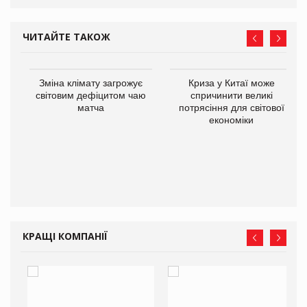
ЧИТАЙТЕ ТАКОЖ
Зміна клімату загрожує
Криза у Китаї може
ne
світовим дефіцитом чаю
спричинити великі
матча
потрясіння для світової
економіки
КРАЩІ КОМПАНІЇ