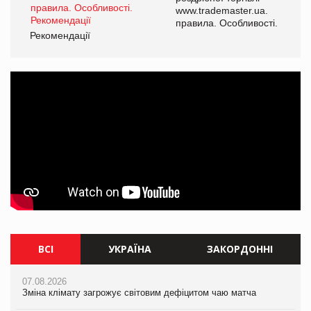
www.trademaster.ua.
і.
правила. Особливості.
Рекомендації
Ре
ВСІ
УКРАЇНА
ЗАКОРДОННІ
07.08.2026
07.08.2026
07.08.2026
Зміна клімату загрожує світовим дефіцитом чаю матча
Зміна клімату загрожує світовим дефіцитом чаю матча
Зміна клімату загрожує світовим дефіцитом чаю матча