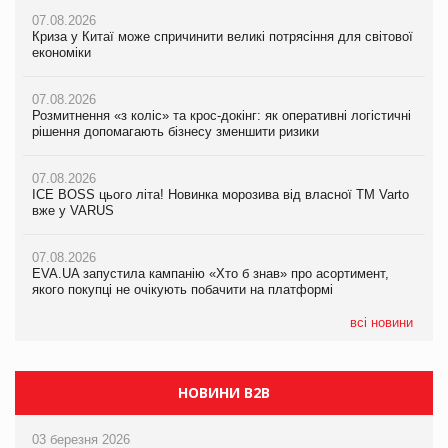
07.08.2026
07.08.2026
07.08.2026
Криза у Китаї може спричинити великі потрясіння для світової
Криза у Китаї може спричинити великі потрясіння для світової
Криза у Китаї може спричинити великі потрясіння для світової
економіки
економіки
економіки
07.08.2026
07.08.2026
07.08.2026
Розмитнення «з коліс» та крос-докінг: як оперативні логістичні
Розмитнення «з коліс» та крос-докінг: як оперативні логістичні
Kraft Heinz скоротила збиток у першому півріччі
рішення допомагають бізнесу зменшити ризики
рішення допомагають бізнесу зменшити ризики
07.08.2026
07.08.2026
07.08.2026
Продажі Hugo Boss впали на 9%
ICE BOSS цього літа! Новинка морозива від власної ТМ Varto
ICE BOSS цього літа! Новинка морозива від власної ТМ Varto
вже у VARUS
вже у VARUS
07.08.2026
Франція заборонила рекламні дзвінки без згоди клієнтів
07.08.2026
07.08.2026
EVA.UA запустила кампанію «Хто б знав» про асортимент,
EVA.UA запустила кампанію «Хто б знав» про асортимент,
якого покупці не очікують побачити на платформі
якого покупці не очікують побачити на платформі
всі новини
НОВИНИ B2B
03 березня 2026