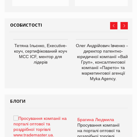
ОСОБИСТОСТІ
,
Тетяна Ільєнко, Executive-
Олег Андрійович Івченко —
ОВ
коуч, сертифікований коуч
директор патентно-
МСС ICF, ментор для
юридичної компанії «Вайз
лідерів
Груп», консалтингової
компанії «Парето» та
маркетингової агенції
Myka Agency.
БЛОГИ
Брагина Людмила
ї
Просування компанії
а
на порталі оптової та
роздрібної торгівлі