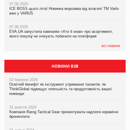
07.08.2026
07.08.2026
Продажі Hugo Boss впали на 9%
ICE BOSS цього літа! Новинка морозива від власної ТМ Varto
ICE BOSS цього літа! Новинка морозива від власної ТМ Varto
вже у VARUS
вже у VARUS
07.08.2026
Франція заборонила рекламні дзвінки без згоди клієнтів
07.08.2026
07.08.2026
EVA.UA запустила кампанію «Хто б знав» про асортимент,
EVA.UA запустила кампанію «Хто б знав» про асортимент,
якого покупці не очікують побачити на платформі
якого покупці не очікують побачити на платформі
всі новини
НОВИНИ B2B
03 березня 2026
Освітній бенефіт як інструмент утримання талантів: як
ThinkGlobal підвищує лояльність та продуктивність вашої
команди
31 жовтня 2024
Компанія Rarog Tactical Gear презентувала надлегкі керамічні
бронеплити