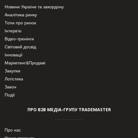
Новини України та закордону
Аналітика ринку
Топи про ринок
Інтерв’ю
Відео-тренінги
Світовий досвід
Інновації
Маркетинг&Продажі
Закупки
Логістика
Закон
Події
ПРО В2В МЕДІА-ГРУПУ TRADEMASTER
Про нас