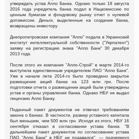
утверждать устав Алло Банка. Однако только 18 августа
2016 года учредитель банка подал в Нацкомиссию по
ценным бумагам и фондовому рынку отчет о нулевой
допэмиссии. Деньги, выделенные на создание банка,
возвращены инвестору.
Днепропетровская компания "Алло" подала в Украинский
институт интеллектуальной собственности ("Укрпатент")
заявку на регистрацию знака "Алло Банк" 30 декабря
2013 года.
После этого их компания "Алло-Строй" в марте 2014-го
выступила единственным учредителем ПАО "Алло Банк".
Уже в начале лета 2014-го было проведено закрытое
размещение акций банка на 123 млн грн. После
подготовки отчета о размещении акций были утверждены
устав и органы управления банка. Однако НБУ не выдал
лицензию Алло Банку.
Поданный пакет документов не отвечал требованиям
закона о банках. В частности, размер уставного капитала
был меньшим, чем 500 млн грн. Исходя из этого, НБУ 16
сентября отказал в согласовании устава банка. "В
дальнейшем пакет документов по согласованию устава
ПАО "Алло Банк" в НБУ не подавался", — подчеркнул