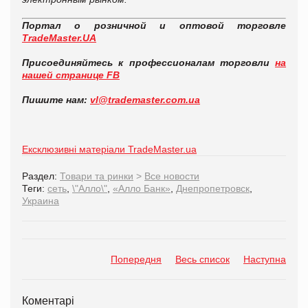
Портал о розничной и оптовой торговле
TradeMaster.UA
Присоединяйтесь к профессионалам торговли
на
нашей странице FB
Пишите нам:
vl@trademaster.com.ua
Ексклюзивні матеріали TradeMaster.ua
Раздел:
Товари та ринки
>
Все новости
Теги:
сеть
,
\"Алло\"
,
«Алло Банк»
,
Днепропетровск
,
Украина
Попередня
Весь список
Наступна
Коментарі