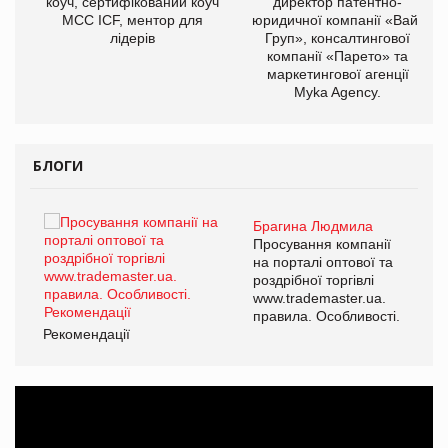
ОВ
коуч, сертифікований коуч
директор патентно-
МСС ICF, ментор для
юридичної компанії «Вайз
лідерів
Груп», консалтингової
компанії «Парето» та
маркетингової агенції
Myka Agency.
БЛОГИ
Брагина Людмила
ї
Просування компанії
а
на порталі оптової та
роздрібної торгівлі
www.trademaster.ua.
і.
правила. Особливості.
Рекомендації
Ре