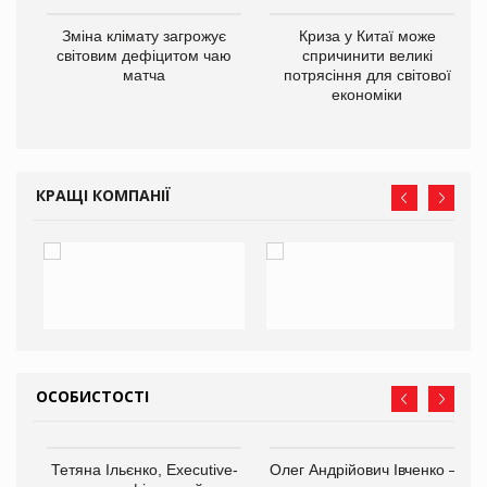
Зміна клімату загрожує
Криза у Китаї може
ne
світовим дефіцитом чаю
спричинити великі
матча
потрясіння для світової
економіки
КРАЩІ КОМПАНІЇ
ОСОБИСТОСТІ
,
Тетяна Ільєнко, Executive-
Олег Андрійович Івченко —