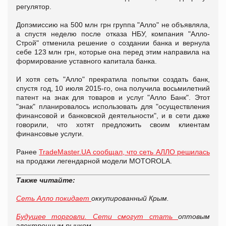
регулятор.
Допэмиссию на 500 млн грн группа "Алло" не объявляла,
а спустя неделю после отказа НБУ, компания "Алло-
Строй" отменила решение о создании банка и вернула
себе 123 млн грн, которые она перед этим направила на
формирование уставного капитала банка.
И хотя сеть "Алло" прекратила попытки создать банк,
спустя год, 10 июля 2015-го, она получила восьмилетний
патент на знак для товаров и услуг "Алло Банк". Этот
"знак" планировалось использовать для "осуществления
финансовой и банковской деятельности", и в сети даже
говорили, что хотят предложить своим клиентам
финансовые услуги.
Ранее
TradeMaster.UA сообщал, что сеть АЛЛО решилась
на продажи легендарной модели MOTOROLA.
Также читайте:
Сеть Алло покидает
оккупированный Крым.
Будущее торговли. Сети смогут стать
оптовым
электронным рынком.