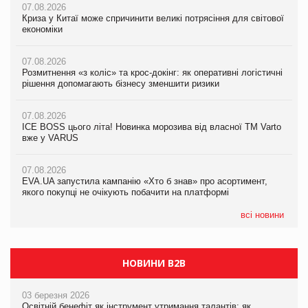
07.08.2026
07.08.2026
07.08.2026
Криза у Китаї може спричинити великі потрясіння для світової
Криза у Китаї може спричинити великі потрясіння для світової
Криза у Китаї може спричинити великі потрясіння для світової
економіки
економіки
економіки
07.08.2026
07.08.2026
07.08.2026
Розмитнення «з коліс» та крос-докінг: як оперативні логістичні
Розмитнення «з коліс» та крос-докінг: як оперативні логістичні
Kraft Heinz скоротила збиток у першому півріччі
рішення допомагають бізнесу зменшити ризики
рішення допомагають бізнесу зменшити ризики
07.08.2026
07.08.2026
07.08.2026
Продажі Hugo Boss впали на 9%
ICE BOSS цього літа! Новинка морозива від власної ТМ Varto
ICE BOSS цього літа! Новинка морозива від власної ТМ Varto
вже у VARUS
вже у VARUS
07.08.2026
Франція заборонила рекламні дзвінки без згоди клієнтів
07.08.2026
07.08.2026
EVA.UA запустила кампанію «Хто б знав» про асортимент,
EVA.UA запустила кампанію «Хто б знав» про асортимент,
якого покупці не очікують побачити на платформі
якого покупці не очікують побачити на платформі
всі новини
НОВИНИ B2B
03 березня 2026
Освітній бенефіт як інструмент утримання талантів: як