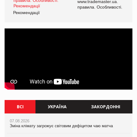
www.trademaster.ua.
і.
правила. Особливості.
Рекомендації
Ре
ВСІ
УКРАЇНА
ЗАКОРДОННІ
07.08.2026
07.08.2026
07.08.2026
Зміна клімату загрожує світовим дефіцитом чаю матча
Зміна клімату загрожує світовим дефіцитом чаю матча
Зміна клімату загрожує світовим дефіцитом чаю матча