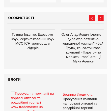
ОСОБИСТОСТІ
,
Тетяна Ільєнко, Executive-
Олег Андрійович Івченко —
ОВ
коуч, сертифікований коуч
директор патентно-
МСС ICF, ментор для
юридичної компанії «Вайз
лідерів
Груп», консалтингової
компанії «Парето» та
маркетингової агенції
Myka Agency.
БЛОГИ
Брагина Людмила
ї
Просування компанії
а
на порталі оптової та
роздрібної торгівлі