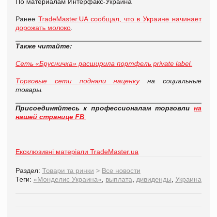
По материалам Интерфакс-Украина
Ранее
TradeMaster.UA сообщал, что в Украине начинает
дорожать молоко
.
Также читайте:
Сеть «Брусничка» расширила портфель private label.
Торговые сети подняли наценку
на социальные
товары.
Присоединяйтесь к профессионалам торговли
на
нашей странице FB
Ексклюзивні матеріали TradeMaster.ua
Раздел:
Товари та ринки
>
Все новости
Теги:
«Монделис Украина»
,
выплата
,
дивиденды
,
Украина