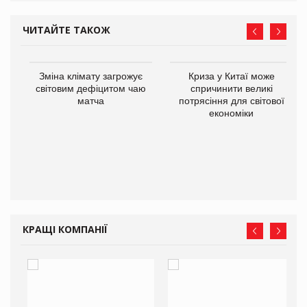
ЧИТАЙТЕ ТАКОЖ
Зміна клімату загрожує
Криза у Китаї може
ne
світовим дефіцитом чаю
спричинити великі
матча
потрясіння для світової
економіки
КРАЩІ КОМПАНІЇ