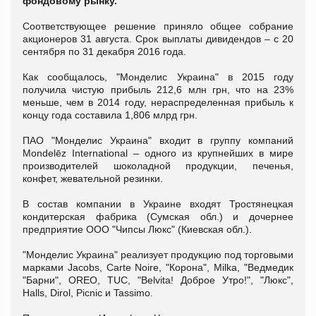
фондовому рынку.
Соответствующее решение приняло общее собрание
акционеров 31 августа. Срок выплаты дивидендов – с 20
сентября по 31 декабря 2016 года.
Как сообщалось, "Монделис Украина" в 2015 году
получила чистую прибыль 212,6 млн грн, что на 23%
меньше, чем в 2014 году, нераспределенная прибыль к
концу года составила 1,806 млрд грн.
ПАО "Монделис Украина" входит в группу компаний
Mondelēz International – одного из крупнейших в мире
производителей шоколадной продукции, печенья,
конфет, жевательной резинки.
В состав компании в Украине входят Тростянецкая
кондитерская фабрика (Сумская обл.) и дочернее
предприятие ООО "Чипсы Люкс" (Киевская обл.).
"Монделис Украина" реализует продукцию под торговыми
марками Jacobs, Carte Noire, "Корона", Milka, "Ведмедик
"Барни", OREO, TUC, "Belvita! Доброе Утро!", "Люкс",
Halls, Dirol, Picnic и Tassimo.