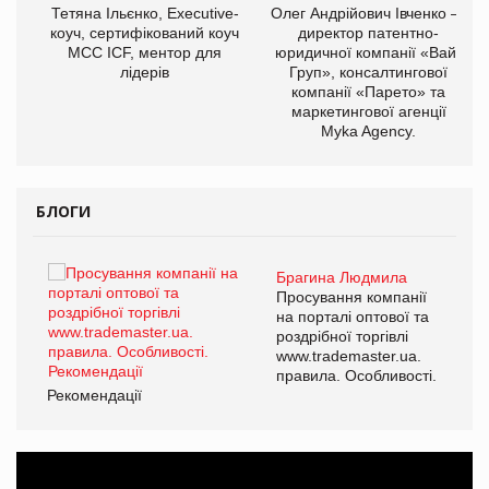
,
Тетяна Ільєнко, Executive-
Олег Андрійович Івченко —
ОВ
коуч, сертифікований коуч
директор патентно-
МСС ICF, ментор для
юридичної компанії «Вайз
лідерів
Груп», консалтингової
компанії «Парето» та
маркетингової агенції
Myka Agency.
БЛОГИ
Брагина Людмила
ї
Просування компанії
а
на порталі оптової та
роздрібної торгівлі
www.trademaster.ua.
і.
правила. Особливості.
Рекомендації
Ре