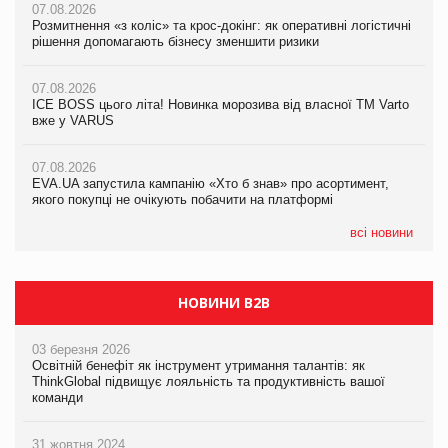
07.08.2026
07.08.2026
07.08.2026
Розмитнення «з коліс» та крос-докінг: як оперативні логістичні
Розмитнення «з коліс» та крос-докінг: як оперативні логістичні
Kraft Heinz скоротила збиток у першому півріччі
рішення допомагають бізнесу зменшити ризики
рішення допомагають бізнесу зменшити ризики
07.08.2026
07.08.2026
07.08.2026
Продажі Hugo Boss впали на 9%
ICE BOSS цього літа! Новинка морозива від власної ТМ Varto
ICE BOSS цього літа! Новинка морозива від власної ТМ Varto
вже у VARUS
вже у VARUS
07.08.2026
Франція заборонила рекламні дзвінки без згоди клієнтів
07.08.2026
07.08.2026
EVA.UA запустила кампанію «Хто б знав» про асортимент,
EVA.UA запустила кампанію «Хто б знав» про асортимент,
якого покупці не очікують побачити на платформі
якого покупці не очікують побачити на платформі
всі новини
НОВИНИ B2B
03 березня 2026
Освітній бенефіт як інструмент утримання талантів: як
ThinkGlobal підвищує лояльність та продуктивність вашої
команди
31 жовтня 2024