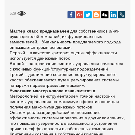
629
Мастер класс предназначен
для собственников и/или
руководителей компаний, их функциональных
заместителей.
Уникальность
предлагаемого подхода
описывается тремя аспектами:
Первый – в качестве критерия оценки эффективности
используется денежный поток
Второй – настраивание системы управления начинается
с ключевых функций/структурных подразделений
Третий – достижение состояния «структурированного
хаоса» обеспечивается путем регулирования системы
четырьмя параметрами/«винтиками».
Участники мастер класса ознакомятся с:
Методологией и инструментарием точной настройки
системы управления на максимум эффективности для
получения максимума денежных потоков
Опытом реализации действий по повышению
эффективности системы управления в других компаниях,
что повышает уверенность в возможности устранения
причин неэффективности в собственных компаниях
Критериями создания в собственной компании