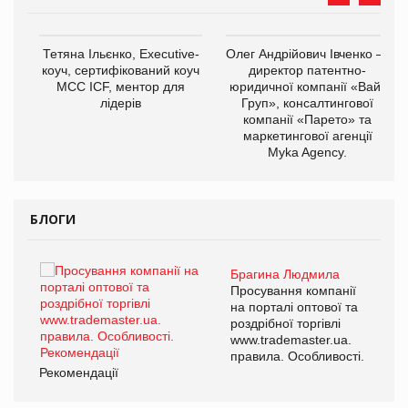
,
Тетяна Ільєнко, Executive-
Олег Андрійович Івченко —
ОВ
коуч, сертифікований коуч
директор патентно-
МСС ICF, ментор для
юридичної компанії «Вайз
лідерів
Груп», консалтингової
компанії «Парето» та
маркетингової агенції
Myka Agency.
БЛОГИ
Брагина Людмила
ї
Просування компанії
а
на порталі оптової та
роздрібної торгівлі
www.trademaster.ua.
і.
правила. Особливості.
Рекомендації
Ре