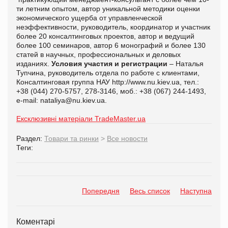
ти летним опытом, автор уникальной методики оценки
экономического ущерба от управленческой
неэффективности, руководитель, координатор и участник
более 20 консалтинговых проектов, автор и ведущий
более 100 семинаров, автор 6 монографий и более 130
статей в научных, профессиональных и деловых
изданиях.
Условия участия и регистрации
– Наталья
Тупчина, руководитель отдела по работе с клиентами,
Консалтинговая группа НАУ http://www.nu.kiev.ua, тел.:
+38 (044) 270-5757, 278-3146, моб.: +38 (067) 244-1493,
e-mail:
nataliya@nu.kiev.ua.
Ексклюзивні матеріали TradeMaster.ua
Раздел:
Товари та ринки
>
Все новости
Теги:
Попередня
Весь список
Наступна
Коментарі