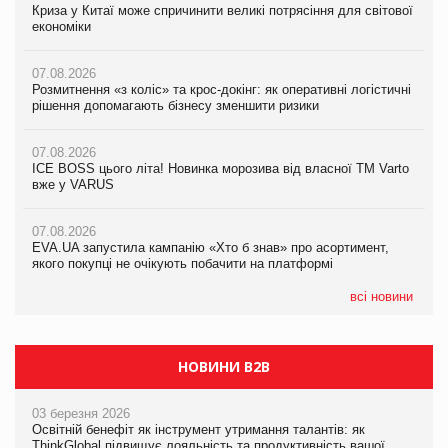
Криза у Китаї може спричинити великі потрясіння для світової
Криза у Китаї може спричинити великі потрясіння для світової
Криза у Китаї може спричинити великі потрясіння для світової
економіки
економіки
економіки
07.08.2026
07.08.2026
07.08.2026
Розмитнення «з коліс» та крос-докінг: як оперативні логістичні
Розмитнення «з коліс» та крос-докінг: як оперативні логістичні
Kraft Heinz скоротила збиток у першому півріччі
рішення допомагають бізнесу зменшити ризики
рішення допомагають бізнесу зменшити ризики
07.08.2026
07.08.2026
07.08.2026
Продажі Hugo Boss впали на 9%
ICE BOSS цього літа! Новинка морозива від власної ТМ Varto
ICE BOSS цього літа! Новинка морозива від власної ТМ Varto
вже у VARUS
вже у VARUS
07.08.2026
Франція заборонила рекламні дзвінки без згоди клієнтів
07.08.2026
07.08.2026
EVA.UA запустила кампанію «Хто б знав» про асортимент,
EVA.UA запустила кампанію «Хто б знав» про асортимент,
якого покупці не очікують побачити на платформі
якого покупці не очікують побачити на платформі
всі новини
НОВИНИ B2B
03 березня 2026
Освітній бенефіт як інструмент утримання талантів: як
ThinkGlobal підвищує лояльність та продуктивність вашої