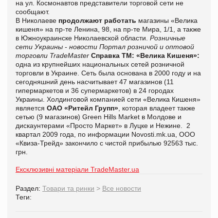
на ул. Космонавтов представители торговой сети не
сообщают.
В Николаеве
продолжают работать
магазины «Велика
кишеня» на пр-те Ленина, 98, на пр-те Мира, 1/1, а также
в Южноукраинске Николаевской области.
Розничные
сети Украины - новости
Портал розничой и оптовой
торговли TradeMaster
Справка ТМ:
«Велика Кишеня»:
одна из крупнейших национальных сетей розничной
торговли в Украине. Сеть была основана в 2000 году и на
сегодняшний день насчитывает 47 магазинов (11
гипермаркетов и 36 супермаркетов) в 24 городах
Украины.
Холдинговой компанией сети «Велика Кишеня»
является
ОАО «Ритейл Групп»
, которая владеет также
сетью (9 магазинов) Green Hills Market в Молдове и
дискаунтерами «Просто Маркет» в Луцке и Нежине. 2
квартал 2009 года, по информации Novosti.mk.ua, ООО
«Квиза-Трейд» закончило с чистой прибылью 92563 тыс.
грн.
Ексклюзивні матеріали TradeMaster.ua
Раздел:
Товари та ринки
>
Все новости
Теги: