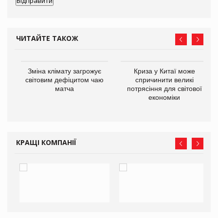
ЧИТАЙТЕ ТАКОЖ
Зміна клімату загрожує
Криза у Китаї може
ne
світовим дефіцитом чаю
спричинити великі
матча
потрясіння для світової
економіки
КРАЩІ КОМПАНІЇ