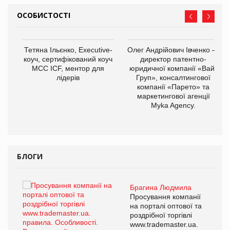
ОСОБИСТОСТІ
,
Тетяна Ільєнко, Executive-
Олег Андрійович Івченко —
ОВ
коуч, сертифікований коуч
директор патентно-
МСС ICF, ментор для
юридичної компанії «Вайз
лідерів
Груп», консалтингової
компанії «Парето» та
маркетингової агенції
Myka Agency.
БЛОГИ
Брагина Людмила
ї
Просування компанії
а
на порталі оптової та
роздрібної торгівлі
www.trademaster.ua.