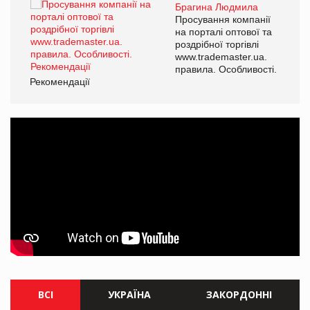
Брагина Людмила
ї
Просування компанії
а
на порталі оптової та
роздрібної торгівлі
www.trademaster.ua.
і.
правила. Особливості.
Рекомендації
Ре
ВСІ
УКРАЇНА
ЗАКОРДОННІ