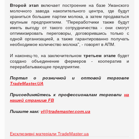
Второй этап
включает построение на базе Уманского
молочного завода накопительного центра, где будут
храниться большие партии молока, а затем продаваться
крупным предприятиям. "Переработчики также будут
иметь выгоду от такого сотрудничества - они смогут
оптимизировать переговоры, договорившись только с
одной организацией, а также гарантированно получать
необходимое количество молока", - говорят в АПМ.
И наконец-то, на заключительном
третьем этапе
будет
создано объединение фермеров - кооператив и
перерабатывающее предприятие.
Портал о розничной и оптовой торговле
TradeMaster.UA
Присоединяйтесь к профессионалам торговли
на
нашей странице FB
Пишите нам:
vl@trademaster.com.ua
Ексклюзивні матеріали TradeMaster.ua