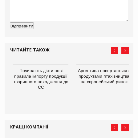
ЧИТАЙТЕ ТАКОЖ
в
Починають діяти нові
Аргентина повертається з
правила імпорту продукції
продуктами птахівництва
тваринного походження до
на європейський ринок
О:
ЄС
КРАЩІ КОМПАНІЇ