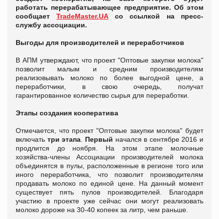
работать перерабатывающее предприятие. Об этом
сообщает
TradeMaster.UA
со ссылкой на пресс-
службу ассоциации.
Выгоды для производителей и переработчиков
В АПМ утверждают, что проект "Оптовые закупки молока"
позволит малым и средним производителям
реализовывать молоко по более выгодной цене, а
переработчики, в свою очередь, получат
гарантированное количество сырья для переработки.
Этапы создания кооператива
Отмечается, что проект "Оптовые закупки молока" будет
включать
три этапа
.
Первый
начался в сентябре 2016 и
продлится до ноября. На этом этапе молочные
хозяйства-члены Ассоциации производителей молока
объединятся в пулы, расположенные в регионе того или
иного переработчика, что позволит производителям
продавать молоко по единой цене. На данный момент
существует пять пулов производителей. Благодаря
участию в проекте уже сейчас они могут реализовать
молоко дороже на 30-40 копеек за литр, чем раньше.