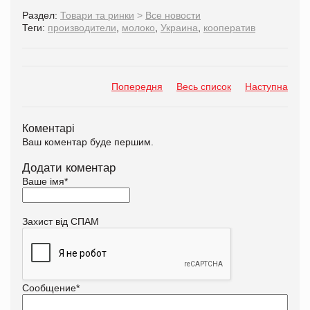
Раздел:
Товари та ринки
>
Все новости
Теги:
производители
,
молоко
,
Украина
,
кооператив
Попередня
Весь список
Наступна
Коментарі
Ваш коментар буде першим.
Додати коментар
Ваше імя
*
Захист від СПАМ
Сообщение
*