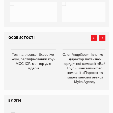
ОСОБИСТОСТІ
,
Тетяна Ільєнко, Executive-
Олег Андрійович Івченко —
ОВ
коуч, сертифікований коуч
директор патентно-
МСС ICF, ментор для
юридичної компанії «Вайз
лідерів
Груп», консалтингової
компанії «Парето» та
маркетингової агенції
Myka Agency.
БЛОГИ