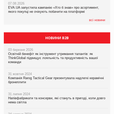
07.08.2026
07.08.2026
EVA.UA запустила кампанію «Хто б знав» про асортимент,
EVA.UA запустила кампанію «Хто б знав» про асортимент,
якого покупці не очікують побачити на платформі
якого покупці не очікують побачити на платформі
всі новини
НОВИНИ B2B
03 березня 2026
Освітній бенефіт як інструмент утримання талантів: як
ThinkGlobal підвищує лояльність та продуктивність вашої
команди
31 жовтня 2024
Компанія Rarog Tactical Gear презентувала надлегкі керамічні
бронеплити
31 липня 2024
Напівфабрикати та консерви, які стануть в пригоді, коли довго
нема світла