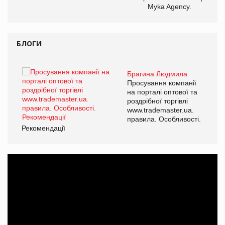
Myka Agency.
БЛОГИ
Брагина Людмила
ї
Просування компанії
а
на порталі оптової та
роздрібної торгівлі
www.trademaster.ua.
і.
правила. Особливості.
Рекомендації
Ре