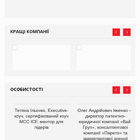
КРАЩІ КОМПАНІЇ
ОСОБИСТОСТІ
,
Тетяна Ільєнко, Executive-
Олег Андрійович Івченко —
ОВ
коуч, сертифікований коуч
директор патентно-
МСС ICF, ментор для
юридичної компанії «Вайз
лідерів
Груп», консалтингової
компанії «Парето» та
маркетингової агенції