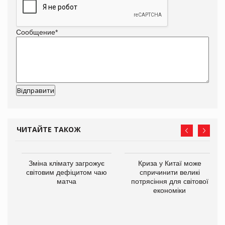
Сообщение
*
ЧИТАЙТЕ ТАКОЖ
Зміна клімату загрожує
Криза у Китаї може
ne
світовим дефіцитом чаю
спричинити великі
матча
потрясіння для світової
економіки