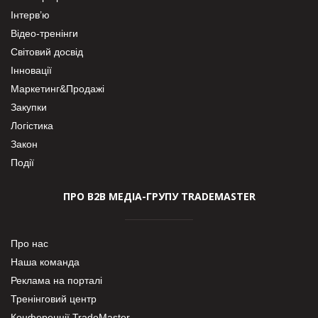
Інтерв’ю
Відео-тренінги
Світовий досвід
Інновації
Маркетинг&Продажі
Закупки
Логістика
Закон
Події
ПРО В2В МЕДІА-ГРУПУ TRADEMASTER
Про нас
Наша команда
Реклама на порталі
Тренінговий центр
Конференції TradeMaster