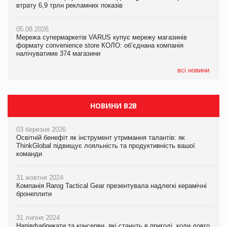
втрату 6,9 трлн рекламних показів
втрату 6,9 трлн рекламних показів
втрату 6,9 трлн рекламних показів
05.08.2026
05.08.2026
05.08.2026
Мережа супермаркетів VARUS купує мережу магазинів
Мережа супермаркетів VARUS купує мережу магазинів
Adidas витратила понад $1 млрд на маркетинг за квартал
формату convenience store КОЛО: об’єднана компанія
формату convenience store КОЛО: об’єднана компанія
налічуватиме 374 магазини
налічуватиме 374 магазини
всі новини
НОВИНИ B2B
03 березня 2026
Освітній бенефіт як інструмент утримання талантів: як
ThinkGlobal підвищує лояльність та продуктивність вашої
команди
31 жовтня 2024
Компанія Rarog Tactical Gear презентувала надлегкі керамічні
бронеплити
31 липня 2024
Напівфабрикати та консерви, які стануть в пригоді, коли довго