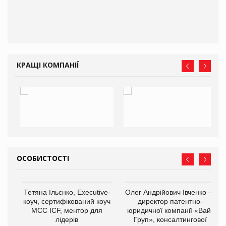
КРАЩІ КОМПАНІЇ
ОСОБИСТОСТІ
,
Тетяна Ільєнко, Executive-
Олег Андрійович Івченко —
ОВ
коуч, сертифікований коуч
директор патентно-
МСС ICF, ментор для
юридичної компанії «Вайз
лідерів
Груп», консалтингової