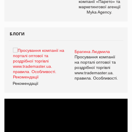
компанії «Парето» та
маркетингової агенції
Myka Agency.
БЛОГИ
Брагина Людмила
ї
Просування компанії
а
на порталі оптової та
роздрібної торгівлі
www.trademaster.ua.
і.
правила. Особливості.
Рекомендації
Ре