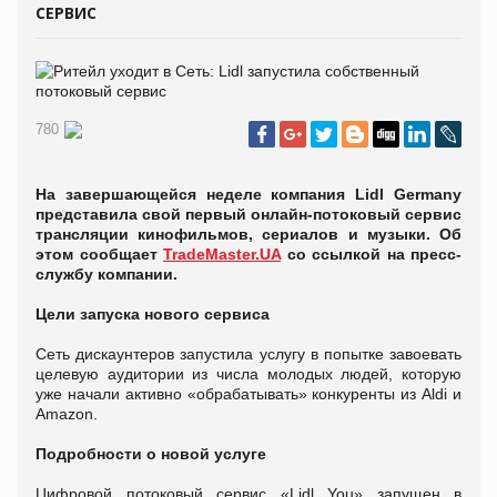
СЕРВИС
780
На завершающейся неделе компания Lidl Germany
представила свой первый онлайн-потоковый сервис
трансляции кинофильмов, сериалов и музыки. Об
этом сообщает
TradeMaster.UA
со ссылкой на пресс-
службу компании.
Цели запуска нового сервиса
Сеть дискаунтеров запустила услугу в попытке завоевать
целевую аудитории из числа молодых людей, которую
уже начали активно «обрабатывать» конкуренты из Aldi и
Amazon.
Подробности о новой услуге
Цифровой потоковый сервис «Lidl You» запущен в