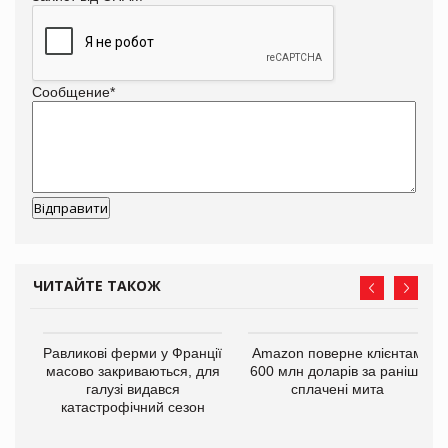
Сообщение
*
ЧИТАЙТЕ ТАКОЖ
і
Равликові ферми у Франції
Amazon поверне клієнтам
масово закриваються, для
600 млн доларів за раніше
галузі видався
сплачені мита
катастрофічний сезон